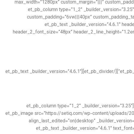
max_width=”1280px” custom_margin=”|||” custom_paddi
border_width_all=”8px” border_color_all=”rgba(115,39,39,0.06)” use_custom_width=”on” custom_width_px=”1280px”][et_pb_column type=”1_2″ _builder_version=”3.25″
custom_padding=”6vw|||40px” custom_padding_tab
padding_last_edited=”on|tablet” custom_padding__hover=”|||”][et_pb_te
header_2_font_size=”48px” header_2_line_height=”1.2em
[/et_pb_text][et_pb_divider color=”#979797″ divider_weight=”2px” _builder_version=”4.6.1″ max_width=”100px” locked=”off”][/et_pb_divider][et_pb_text _builder_version=”4.6.1″
[/et_pb_text][et_pb_accordion _builder_version=”4.6.1″ _module_preset=”default”][/et_pb_accordion][/et_pb_column][et_pb_column type=”1_2″ _builder_version=”3.25″
custom_padding=”|||” custom_padding__hover=”|||”][et_pb_image src=”https://setiq.c
align_last_edited=”on|desktop” _builder_version
box_shadow_blur=”140px” box_shadow_spread=”-40px” box_shadow_color=”rgba(0,0,0,0.4)”][/et_pb_image][et_pb_text _builder_version=”4.6.