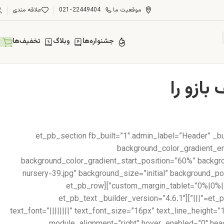
موقعیت ما
021-22449404
علاقه مندی
جشنواره‌ها
وبلاگ
تخفیف‌ها
[et_pb_section fb_built=”1″ admin_label=”Header” _b
background_color_gradient_en
background_color_gradient_start_position=”60%” backg
nursery-39.jpg” background_size=”initial” background_
custom_margin_tablet=”0%|0%||0%||true” custom_margin_phone=”” custom_margin_last_edited=”on|desktop” custom_padding=”6vw||6vw||true|false”][et_pb_row
_builder_version=”3.25″][et_pb_column type=”4_4″ _builder_version=”3.25″ custom_padding=”|||” custom_padding__hover=”|||”][et_pb_text _builder_version=”4.6.1″
text_font=”||||||||” text_font_size=”16px” text_line_height