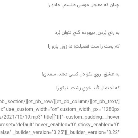
چنان که معجز ِ موسی طلسم ِ جادو را
به رنج بُردن ِ بیهوده گنج نتوان بُرد
که بخت را ست فضیلت؛ نه زور ِ بازو را
به عشق ِ رویِ نکو دل کسی دهد، سعدی!
که احتمال کُنَد خویِ زشت ِ نیکو را
_1=”false” _builder_version=”3.25″