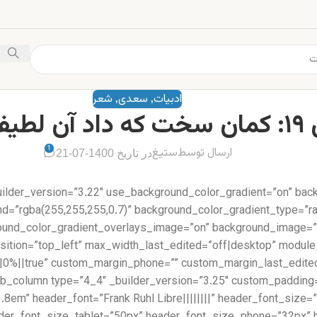
ادبیات
سعدی
شعر
,
,
یف بازو را
1
ارسال توسط
ستیغ
در تاریخ 1400-07-21
uilder_version=”3.22″ use_background_color_gradient=”on” bac
d=”rgba(255,255,255,0.7)” background_color_gradient_type=”rad
round_color_gradient_overlays_image=”on” background_image=”
position=”top_left” max_width_last_edited=”off|desktop” modul
=”1.8em” header_font=”Frank Ruhl Libre||||||||” header_font_si