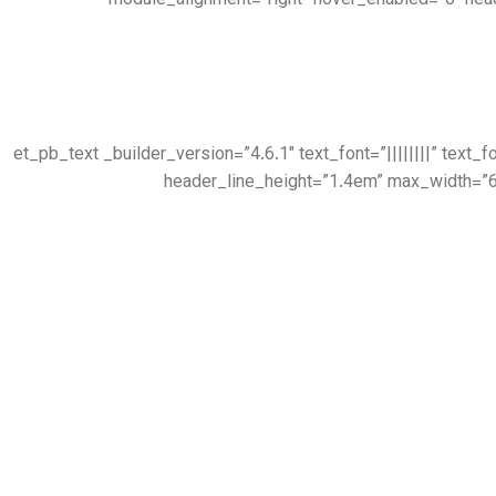
module_alignment=”right” hover_enabled=”0″ hea
[/et_pb_text][et_pb_text _builder_version=”4.6.1″ text_font=”|||||
header_line_height=”1.4em” max_width=”6