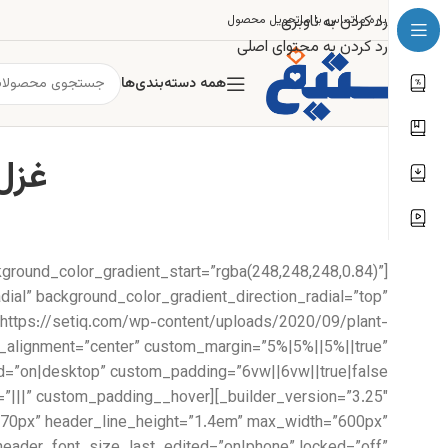
رد کردن به ناوبری
درباره ما
تماس با ما
تحویل محصول
رد کردن به محتوای اصلی
همه دسته‌بندی‌ها
غزل ۱۹: کمان سخت که داد آن لط
kground_color_gradient_start=”rgba(248,248,248,0.84)”
ial” background_color_gradient_direction_radial=”top”
https://setiq.com/wp-content/uploads/2020/09/plant-
e_alignment=”center” custom_margin=”5%|5%||5%||true”
ze=”70px” header_line_height=”1.4em” max_width=”600px”