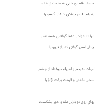
حصار ِ قلعه‌یِ باغی به منجنیق مَده
به بام ِ قصر برافکن کمند ِ گیسو را
مرا که عزلت ِ عنقا گرفتمی همه عمر
چنان اسیر گرفتی که باز تیهو را
لب‌ات بدیدم و لعل‌ام بیوفتاد از چشم
سخن بگفتی و قیمت برَفت لؤلؤ را
بهایِ رویِ تو بازار ِ ماه و خور بشکست