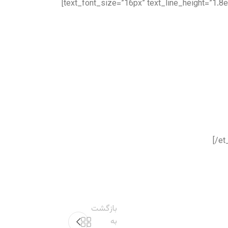
text_font_size=”16px” text_line_height=”1.8e
[/et
بازگشت
به