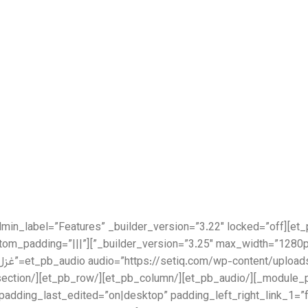
lder_version=”3.25″ custom_padding=”|||”
_2,1_2″ custom_padding_last_edited=”on|desktop” padding_left_right_link