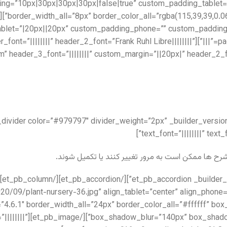
ng=”10px|30px|30px|30px|false|true” custom_padding_tablet=
let=”|20px||20px” custom_padding_phone=”” custom_padding_l
xt _builder_version=”4.6.1″ header_font=”||||||||” header_2_font=”Frank Ruhl Libre||||||||”
” header_3_font=”||||||||” custom_margin=”||20px|” header_2
text_font=”||||||||” tex
رح ها ممکن است به مرور تغییر کنند یا تکمیل شوند.
om/wp-content/uploads/2020/09/plant-nursery-36.jpg” align_tablet=”center” align_phone
=”4.6.1″ border_width_all=”24px” border_color_all=”#ffffff” 
1″ text_font=”||||||||”