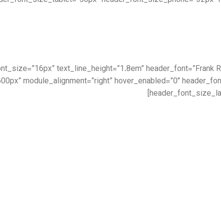
der_font_size_tablet=”50px” header_font_size_phone=”32px” 
|||” text_font_size=”16px” text_line_height=”1.8em” header_font=”Fran
00px” module_alignment=”right” hover_enabled=”0″ header_fo
header_font_size_la