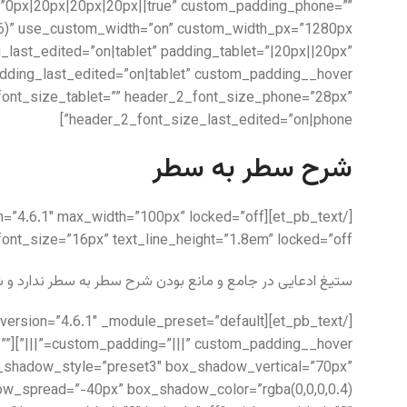
”0px|20px|20px|20px||true” custom_padding_phone=””
ast_edited=”on|tablet” padding_tablet=”|20px||20px”
_font_size_tablet=”” header_2_font_size_phone=”28px”
header_2_font_size_last_edited=”on|phone”]
شرح سطر به سطر
t_font_size=”16px” text_line_height=”1.8em” locked=”off”]
ستیغ ادعایی در جامع و مانع بودن شرح سطر به سطر ندارد و ش
=””
box_shadow_style=”preset3″ box_shadow_vertical=”70px”