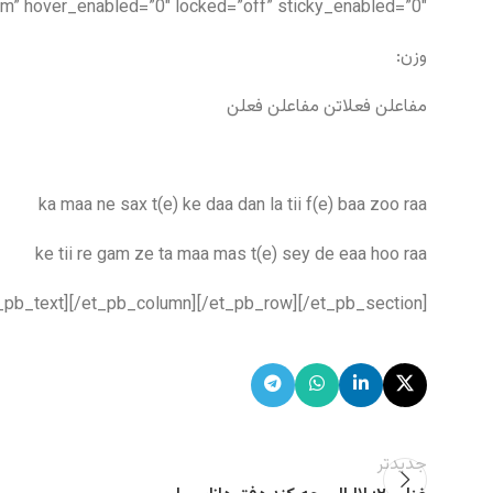
m” hover_enabled=”0″ locked=”off” sticky_enabled=”0″]
وزن:
مفاعلن فعلاتن مفاعلن فعلن
ka maa ne sax t(e) ke daa dan la tii f(e) baa zoo raa
ke tii re gam ze ta maa mas t(e) sey de eaa hoo raa
_pb_text][/et_pb_column][/et_pb_row][/et_pb_section]
جدیدتر