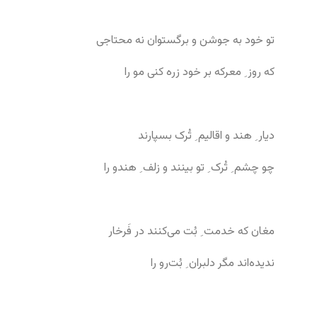
تو خود به جوشن و برگستوان نه محتاجی
که روز ِ معرکه بر خود زره کنی مو را
دیار ِ هند و اقالیم ِ تُرک بسپارند
چو چشم ِ تُرک ِ تو بینند و زلف ِ هندو را
مغان که خدمت ِ بُت می‌کنند در فَرخار
ندیده‌اند مگر دلبران ِ بُت‌رو را