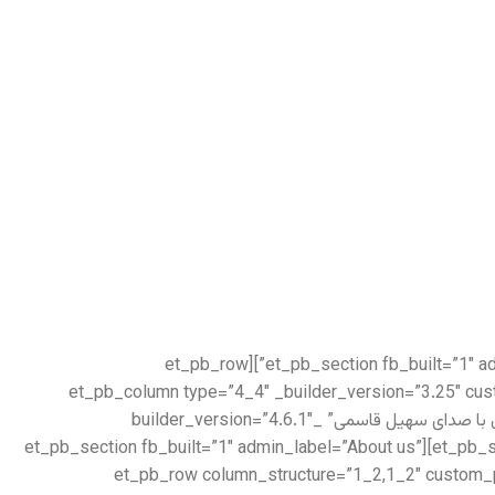
[/et_pb_text][/et_pb_column][/et_pb_row][/et_pb_section][et_pb_section fb_built=”1″ admin_label=”Features” _builder_version=”3.22″ locked=”off”][et_pb_row
_builder_version=”3.25″ max_width=”1280px” use_custom_width=”on” custom_width_px=”1280px”][et_pb_column type=”4_4″ _bui
custom_padding__hover=”|||”][et_pb_audio audio=”https://setiq.com/wp-content/uploads/2021/10/19.mp3″ title=”غزل با صدای سهیل قاسمی” _builder_version=”4.6.1″
_module_preset=”default” hover_enabled=”0″ sticky_enabled=”0″][/et_pb_audio][/et_pb_column][/et_pb_row][/et_pb_section][et_pb_section fb_built=”1″ admin_label=”About us”
_builder_version=”3.22″][et_pb_row column_structure=”1