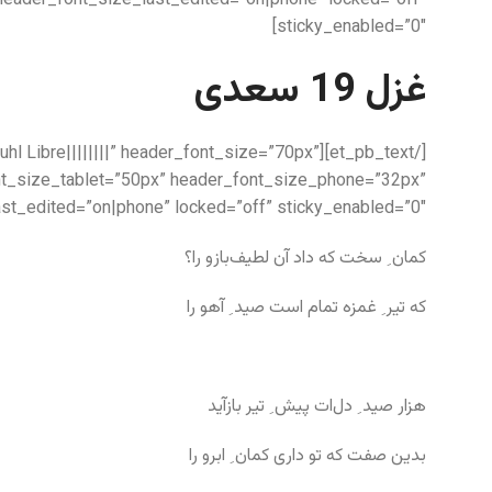
header_font_size_last_edited=”on|phone” locked=”off”
sticky_enabled=”0″]
غزل 19 سعدی
k Ruhl Libre||||||||” header_font_size=”70px”
nt_size_tablet=”50px” header_font_size_phone=”32px”
st_edited=”on|phone” locked=”off” sticky_enabled=”0″]
کمان ِ سخت که داد آن لطیف‌بازو را؟
که تیر ِ غمزه تمام است صید ِ آهو را
هزار صید ِ دل‌ات پیش ِ تیر بازآید
بدین صفت که تو داری کمان ِ ابرو را