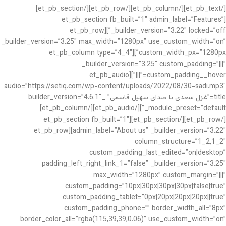
[/et_pb_text][/et_pb_column][/et_pb_row][/et_pb_section]
[et_pb_section fb_built=”1″ admin_label=”Features”
_builder_version=”3.22″ locked=”off”][et_pb_row
_builder_version=”3.25″ max_width=”1280px” use_custom_width=”on”
custom_width_px=”1280px”][et_pb_column type=”4_4″
_builder_version=”3.25″ custom_padding=”|||”
custom_padding__hover=”|||”][et_pb_audio
audio=”https://setiq.com/wp-content/uploads/2022/08/30-sadi.mp3″
title=”غزل سعدی با صدای سهیل قاسمی” _builder_version=”4.6.1″
_module_preset=”default”][/et_pb_audio][/et_pb_column]
[/et_pb_row][/et_pb_section][et_pb_section fb_built=”1″
admin_label=”About us” _builder_version=”3.22″][et_pb_row
column_structure=”1_2,1_2″
custom_padding_last_edited=”on|desktop”
padding_left_right_link_1=”false” _builder_version=”3.25″
max_width=”1280px” custom_margin=”|||”
custom_padding=”10px|30px|30px|30px|false|true”
custom_padding_tablet=”0px|20px|20px|20px||true”
custom_padding_phone=”” border_width_all=”8px”
border_color_all=”rgba(115,39,39,0.06)” use_custom_width=”on”