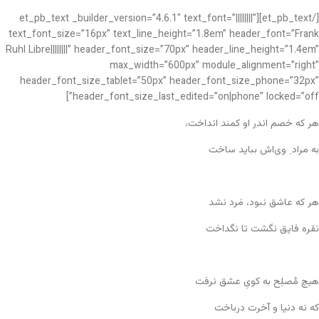
[/et_pb_text][et_pb_text _builder_version=”4.6.1″ text_font=”||||||||”
text_font_size=”16px” text_line_height=”1.8em” header_font=”Frank
Ruhl Libre||||||||” header_font_size=”70px” header_line_height=”1.4em”
max_width=”600px” module_alignment=”right”
header_font_size_tablet=”50px” header_font_size_phone=”32px”
header_font_size_last_edited=”on|phone” locked=”off”]
هر که خصم اندر او کمند انداخت،
به مراد ِ وی‌اش بباید ساخت
هر که عاشق نبود، مَرد نشد
نقره فایق نگشت تا نگداخت
هیچ مُصلِح به کویِ عشق نرفت
که نه دنیا و آخرت درباخت