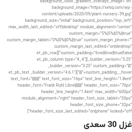
background_color_gradient_overlays_image=”on”
background_image=”https://setiq.com/wp-
content/uploads/2020/09/plant-nursery-39.jpg”
background_size=”initial” background_position=”top_left”
max_width_last_edited=”off|desktop” module_alignment=”center”
custom_margin=”5%|5%||5%||true”
custom_margin_tablet=”0%|0%||0%||true” custom_margin_phone=””
custom_margin_last_edited=”on|desktop”
custom_padding=”6vw||6vw||true|false”][et_pb_row
_builder_version=”3.25″][et_pb_column type=”4_4″
_builder_version=”3.25″ custom_padding=”|||”
custom_padding__hover=”|||”][et_pb_text _builder_version=”4.6.1″
text_font=”||||||||” text_font_size=”16px” text_line_height=”1.8em”
header_font=”Frank Ruhl Libre||||||||” header_font_size=”70px”
header_line_height=”1.4em” max_width=”600px”
module_alignment=”right” header_font_size_tablet=”50px”
header_font_size_phone=”32px”
header_font_size_last_edited=”on|phone” locked=”off”]
غزل 30 سعدی