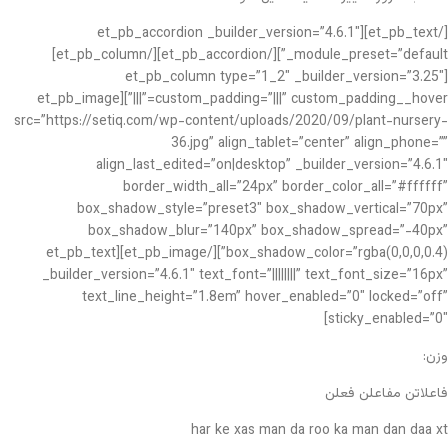
[/et_pb_text][et_pb_accordion _builder_version=”4.6.1″
_module_preset=”default”][/et_pb_accordion][/et_pb_column]
[et_pb_column type=”1_2″ _builder_version=”3.25″
custom_padding=”|||” custom_padding__hover=”|||”][et_pb_image
src=”https://setiq.com/wp-content/uploads/2020/09/plant-nursery-
36.jpg” align_tablet=”center” align_phone=””
align_last_edited=”on|desktop” _builder_version=”4.6.1″
border_width_all=”24px” border_color_all=”#ffffff”
box_shadow_style=”preset3″ box_shadow_vertical=”70px”
box_shadow_blur=”140px” box_shadow_spread=”-40px”
box_shadow_color=”rgba(0,0,0,0.4)”][/et_pb_image][et_pb_text
_builder_version=”4.6.1″ text_font=”||||||||” text_font_size=”16px”
text_line_height=”1.8em” hover_enabled=”0″ locked=”off”
sticky_enabled=”0″]
وزن:
فاعلاتن مفاعلن فعلن
har ke xas man da roo ka man dan daa xt