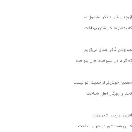
آن‌چنان‌اش به ذکر مشغول ام
که ندانم به خویشتن پرداخت
هم‌چنان شُکر ِ عشق می‌گویم
که گر م دل بسوخت، جان بنواخت
سعدیا! خوش‌تر از حدیث ِ تو نیست
تحفه‌یِ روزگار ِ اهل ِ شناخت
آفرین بر زبان ِ شیرین‌ات
ک‌این همه شور در جهان انداخت