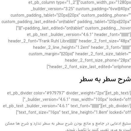
custom_width_px=”1280px”][et_pb_column type=”1_2″
_builder_version=”3.25″ custom_padding=”6vw|||40px”
custom_padding_tablet=”|20px||20px” custom_padding_phone=””
custom_padding_last_edited=”on|tablet” padding_tablet=”|20px||20px”
padding_last_edited=”on|tablet” custom_padding__hover=”|||”]
[et_pb_text _builder_version=”4.6.1″ header_font=”||||||||”
header_2_font=”Frank Ruhl Libre||||||||” header_2_font_size=”48px”
header_2_line_height=”1.2em” header_3_font=”||||||||”
custom_margin=”||20px|” header_2_font_size_tablet=””
header_2_font_size_phone=”28px”
header_2_font_size_last_edited=”on|phone”]
شرح سطر به سطر
[/et_pb_text][et_pb_divider color=”#979797″ divider_weight=”2px”
_builder_version=”4.6.1″ max_width=”100px” locked=”off”]
[/et_pb_divider][et_pb_text _builder_version=”4.6.1″ text_font=”||||||||”
text_font_size=”16px” text_line_height=”1.8em” locked=”off”]
ستیغ ادعایی در جامع و مانع بودن شرح سطر به سطر ندارد و شرح ها ممکن
است به مرور تغییر کنند یا تکمیل شوند.