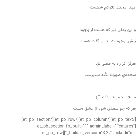
عهد ِ محبّت نتوانم شکست
و این رمقی نیز که هست از وجود،
پیش ِ وجود ت نتوان گفت هست!
هرگز اگر راه به معنی بَرَد،
سجده‌یِ صورت نکُنَد بت‌پرست
مستی ِ خَمر ش نکند آرزو
هر که چو سعدی شود از عشق مست
[/et_pb_text][/et_pb_column][/et_pb_row][/et_pb_section]
[et_pb_section fb_built=”1″ admin_label=”Features”
_builder_version=”3.22″ locked=”off”][et_pb_row