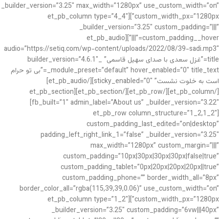
_builder_version=”3.25″ max_width=”1280px” use_custom_width=”on”
custom_width_px=”1280px”][et_pb_column type=”4_4″
_builder_version=”3.25″ custom_padding=”|||”
custom_padding__hover=”|||”][et_pb_audio
audio=”https://setiq.com/wp-content/uploads/2022/08/39-sadi.mp3″
title=”غزل سعدی با صدای سهیل قاسمی” _builder_version=”4.6.1″
_module_preset=”default” hover_enabled=”0″ title_text=”بی تو حرام
است به خلوت نشست” sticky_enabled=”0″][/et_pb_audio]
[/et_pb_column][/et_pb_row][/et_pb_section][et_pb_section
fb_built=”1″ admin_label=”About us” _builder_version=”3.22″]
[et_pb_row column_structure=”1_2,1_2″
custom_padding_last_edited=”on|desktop”
padding_left_right_link_1=”false” _builder_version=”3.25″
max_width=”1280px” custom_margin=”|||”
custom_padding=”10px|30px|30px|30px|false|true”
custom_padding_tablet=”0px|20px|20px|20px||true”
custom_padding_phone=”” border_width_all=”8px”
border_color_all=”rgba(115,39,39,0.06)” use_custom_width=”on”
custom_width_px=”1280px”][et_pb_column type=”1_2″
_builder_version=”3.25″ custom_padding=”6vw|||40px”