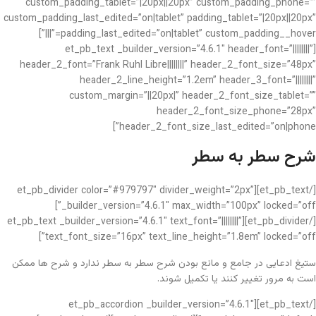
custom_padding_tablet=”|20px||20px” custom_padding_phone=””
custom_padding_last_edited=”on|tablet” padding_tablet=”|20px||20px”
padding_last_edited=”on|tablet” custom_padding__hover=”|||”]
[et_pb_text _builder_version=”4.6.1″ header_font=”||||||||”
header_2_font=”Frank Ruhl Libre||||||||” header_2_font_size=”48px”
header_2_line_height=”1.2em” header_3_font=”||||||||”
custom_margin=”||20px|” header_2_font_size_tablet=””
header_2_font_size_phone=”28px”
header_2_font_size_last_edited=”on|phone”]
شرح سطر به سطر
[/et_pb_text][et_pb_divider color=”#979797″ divider_weight=”2px”
_builder_version=”4.6.1″ max_width=”100px” locked=”off”]
[/et_pb_divider][et_pb_text _builder_version=”4.6.1″ text_font=”||||||||”
text_font_size=”16px” text_line_height=”1.8em” locked=”off”]
ستیغ ادعایی در جامع و مانع بودن شرح سطر به سطر ندارد و شرح ها ممکن
است به مرور تغییر کنند یا تکمیل شوند.
[/et_pb_text][et_pb_accordion _builder_version=”4.6.1″