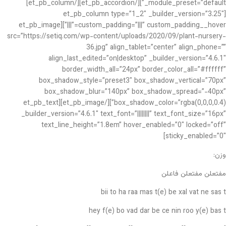
_module_preset=”default”][/et_pb_accordion][/et_pb_column]
[et_pb_column type=”1_2″ _builder_version=”3.25″
custom_padding=”|||” custom_padding__hover=”|||”][et_pb_image
src=”https://setiq.com/wp-content/uploads/2020/09/plant-nursery-
36.jpg” align_tablet=”center” align_phone=””
align_last_edited=”on|desktop” _builder_version=”4.6.1″
border_width_all=”24px” border_color_all=”#ffffff”
box_shadow_style=”preset3″ box_shadow_vertical=”70px”
box_shadow_blur=”140px” box_shadow_spread=”-40px”
box_shadow_color=”rgba(0,0,0,0.4)”][/et_pb_image][et_pb_text
_builder_version=”4.6.1″ text_font=”||||||||” text_font_size=”16px”
text_line_height=”1.8em” hover_enabled=”0″ locked=”off”
sticky_enabled=”0″]
وزن:
مفتعلن مفتعلن فاعلن
bii to ha raa mas t(e) be xal vat ne sas t
hey f(e) bo vad dar be ce nin roo y(e) bas t