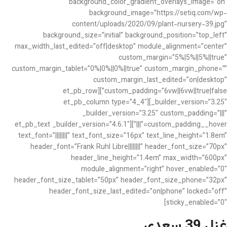
background_color_gradient_overlays_image=”on”
background_image=”https://setiq.com/wp-
content/uploads/2020/09/plant-nursery-39.jpg”
background_size=”initial” background_position=”top_left”
max_width_last_edited=”off|desktop” module_alignment=”center”
custom_margin=”5%|5%||5%||true”
custom_margin_tablet=”0%|0%||0%||true” custom_margin_phone=””
custom_margin_last_edited=”on|desktop”
custom_padding=”6vw||6vw||true|false”][et_pb_row
_builder_version=”3.25″][et_pb_column type=”4_4″
_builder_version=”3.25″ custom_padding=”|||”
custom_padding__hover=”|||”][et_pb_text _builder_version=”4.6.1″
text_font=”||||||||” text_font_size=”16px” text_line_height=”1.8em”
header_font=”Frank Ruhl Libre||||||||” header_font_size=”70px”
header_line_height=”1.4em” max_width=”600px”
module_alignment=”right” hover_enabled=”0″
header_font_size_tablet=”50px” header_font_size_phone=”32px”
header_font_size_last_edited=”on|phone” locked=”off”
sticky_enabled=”0″]
غزل 39 سعدی