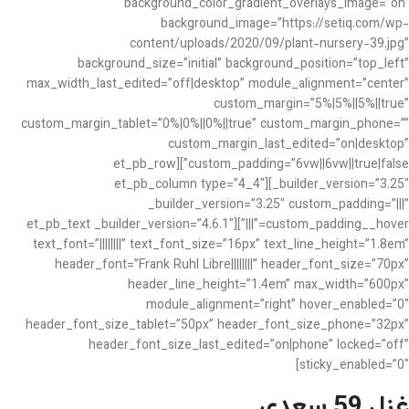
background_color_gradient_overlays_image=”on”
background_image=”https://setiq.com/wp-
content/uploads/2020/09/plant-nursery-39.jpg”
background_size=”initial” background_position=”top_left”
max_width_last_edited=”off|desktop” module_alignment=”center”
custom_margin=”5%|5%||5%||true”
custom_margin_tablet=”0%|0%||0%||true” custom_margin_phone=””
custom_margin_last_edited=”on|desktop”
custom_padding=”6vw||6vw||true|false”][et_pb_row
_builder_version=”3.25″][et_pb_column type=”4_4″
_builder_version=”3.25″ custom_padding=”|||”
custom_padding__hover=”|||”][et_pb_text _builder_version=”4.6.1″
text_font=”||||||||” text_font_size=”16px” text_line_height=”1.8em”
header_font=”Frank Ruhl Libre||||||||” header_font_size=”70px”
header_line_height=”1.4em” max_width=”600px”
module_alignment=”right” hover_enabled=”0″
header_font_size_tablet=”50px” header_font_size_phone=”32px”
header_font_size_last_edited=”on|phone” locked=”off”
sticky_enabled=”0″]
غزل 59 سعدی