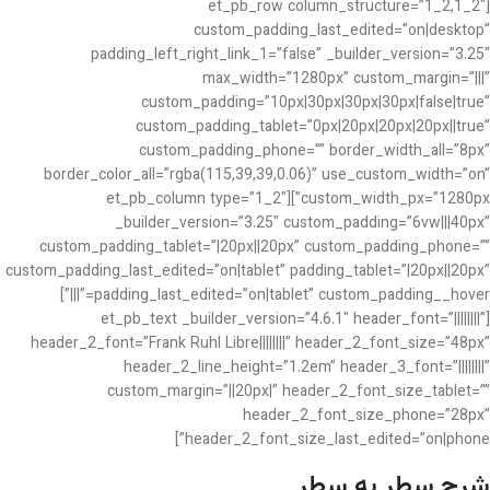
[et_pb_row column_structure=”1_2,1_2″
custom_padding_last_edited=”on|desktop”
padding_left_right_link_1=”false” _builder_version=”3.25″
max_width=”1280px” custom_margin=”|||”
custom_padding=”10px|30px|30px|30px|false|true”
custom_padding_tablet=”0px|20px|20px|20px||true”
custom_padding_phone=”” border_width_all=”8px”
border_color_all=”rgba(115,39,39,0.06)” use_custom_width=”on”
custom_width_px=”1280px”][et_pb_column type=”1_2″
_builder_version=”3.25″ custom_padding=”6vw|||40px”
custom_padding_tablet=”|20px||20px” custom_padding_phone=””
custom_padding_last_edited=”on|tablet” padding_tablet=”|20px||20px”
padding_last_edited=”on|tablet” custom_padding__hover=”|||”]
[et_pb_text _builder_version=”4.6.1″ header_font=”||||||||”
header_2_font=”Frank Ruhl Libre||||||||” header_2_font_size=”48px”
header_2_line_height=”1.2em” header_3_font=”||||||||”
custom_margin=”||20px|” header_2_font_size_tablet=””
header_2_font_size_phone=”28px”
header_2_font_size_last_edited=”on|phone”]
شرح سطر به سطر