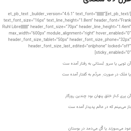
[/et_pb_text][et_pb_text _builder_version=”4.6.1″ text_font=”||||||||”
text_font_size=”16px” text_line_height=”1.8em” header_font=”Frank
Ruhl Libre||||||||” header_font_size=”70px” header_line_height=”1.4em”
max_width=”600px” module_alignment=”right” hover_enabled=”0″
header_font_size_tablet=”50px” header_font_size_phone=”32px”
header_font_size_last_edited=”on|phone” locked=”off”
sticky_enabled=”0″]
آن تویی یا سرو ِ بُستانی به رفتار آمده ست
یا مَلَک در صورت ِ مردُم به گفتار آمده ست
آن پری ک‌از خلق پنهان بود چندین روزگار
باز می‌بینم که در عالَم پدیدار آمده ست
عود می‌سوزند یا گُل می‌دمد در بوستان