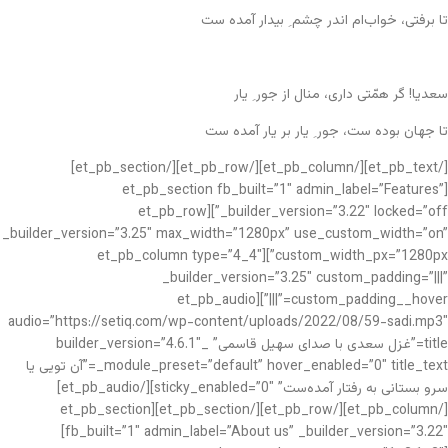
تا برفتی، خواب‌ام اندر چشم ِ بیدار آمده ست
سعدیا! گر همّتی داری، منال از جور ِ یار
تا جهان بوده ‌ست، جور ِ یار بر یار آمده ست
[/et_pb_text][/et_pb_column][/et_pb_row][/et_pb_section]
[et_pb_section fb_built=”1″ admin_label=”Features”
_builder_version=”3.22″ locked=”off”][et_pb_row
_builder_version=”3.25″ max_width=”1280px” use_custom_width=”on”
custom_width_px=”1280px”][et_pb_column type=”4_4″
_builder_version=”3.25″ custom_padding=”|||”
custom_padding__hover=”|||”][et_pb_audio
audio=”https://setiq.com/wp-content/uploads/2022/08/59-sadi.mp3″
title=”غزل سعدی با صدای سهیل قاسمی” _builder_version=”4.6.1″
_module_preset=”default” hover_enabled=”0″ title_text=”آن تویی یا
سرو بستانی به رفتار آمده‌ست” sticky_enabled=”0″][/et_pb_audio]
[/et_pb_column][/et_pb_row][/et_pb_section][et_pb_section
fb_built=”1″ admin_label=”About us” _builder_version=”3.22″]