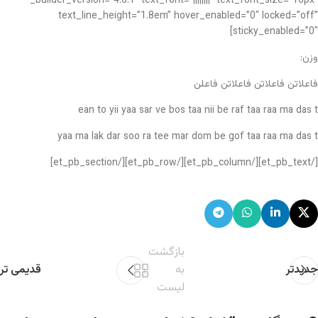
_builder_version=”4.6.1″ text_font=”||||||||” text_font_size=”16px”
text_line_height=”1.8em” hover_enabled=”0″ locked=”off”
sticky_enabled=”0″]
وزن:
فاعلاتن فاعلاتن فاعلاتن فاعلن
ean to yii yaa sar ve bos taa nii be raf taa raa ma das t
yaa ma lak dar soo ra tee mar dom be gof taa raa ma das t
[/et_pb_text][/et_pb_column][/et_pb_row][/et_pb_section]
بازگشت
جدیدتر
به
قدیمی تر
لیست