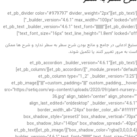
[/et_pb_text][et_pb_divider color=”#979797″ divider_weight=”2px”
_builder_version=”4.6.1″ max_width=”100px” locked=”off”]
[/et_pb_divider][et_pb_text _builder_version=”4.6.1″ text_font=”||||||||”
text_font_size=”16px” text_line_height=”1.8em” locked=”off”]
ستیغ ادعایی در جامع و مانع بودن شرح سطر به سطر ندارد و شرح ها ممکن
است به مرور تغییر کنند یا تکمیل شوند.
[/et_pb_text][et_pb_accordion _builder_version=”4.6.1″
_module_preset=”default”][/et_pb_accordion][/et_pb_column]
[et_pb_column type=”1_2″ _builder_version=”3.25″
custom_padding=”|||” custom_padding__hover=”|||”][et_pb_image
src=”https://setiq.com/wp-content/uploads/2020/09/plant-nursery-
36.jpg” align_tablet=”center” align_phone=””
align_last_edited=”on|desktop” _builder_version=”4.6.1″
border_width_all=”24px” border_color_all=”#ffffff”
box_shadow_style=”preset3″ box_shadow_vertical=”70px”
box_shadow_blur=”140px” box_shadow_spread=”-40px”
box_shadow_color=”rgba(0,0,0,0.4)”][/et_pb_image][et_pb_text