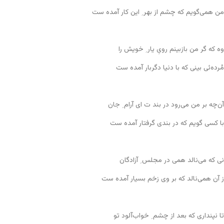
من همی‌گویم که چشم از بهر ِ این کار آمده ست
وه که گر من بازبینم رویِ یار ِ خویش را
مُرده‌ئی بینی که با دنیا دگربار آمده ست
آن‌چه بر من می‌رود در بند ت ای آرام ِ جان
با کسی گویم که در بندی گرفتار آمده ست
نی که می‌نالد همی در مجلس ِ آزادگان
ز آن همی‌نالد که بر وی زخم بسیار آمده ست
تا نپنداری که بعد از چشم ِ خواب‌آلود تو