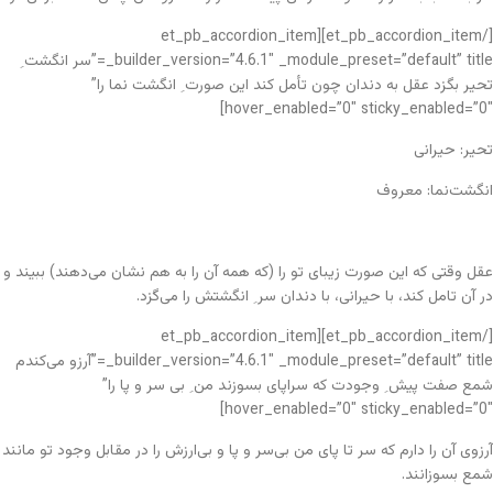
[/et_pb_accordion_item][et_pb_accordion_item
_builder_version=”4.6.1″ _module_preset=”default” title=”سر انگشت ِ
تحیر بگزد عقل به دندان چون تأمل کند این صورت ِ انگشت نما را”
hover_enabled=”0″ sticky_enabled=”0″]
تحیر: حیرانی
انگشت‌نما: معروف
عقل وقتی که این صورت زیبای تو را (که همه آن را به هم نشان می‌دهند) ببیند و
در آن تامل کند، با حیرانی، با دندان سر ِ انگشتش را می‌گزد.
[/et_pb_accordion_item][et_pb_accordion_item
_builder_version=”4.6.1″ _module_preset=”default” title=”آرزو می‌کندم
شمع صفت پیش ِ وجودت که سراپای بسوزند من ِ بی سر و پا را”
hover_enabled=”0″ sticky_enabled=”0″]
آرزوی آن را دارم که سر تا پای من بی‌سر و پا و بی‌ارزش را در مقابل وجود تو مانند
شمع بسوزانند.