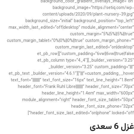
background_color_gradient_overlays_image=”on”
background_image=”https://setiq.com/wp-
content/uploads/2020/09/plant-nursery-39.jpg”
background_size=”initial” background_position=”top_left”
max_width_last_edited=”off|desktop” module_alignment=”center”
custom_margin=”5%|5%||5%||true”
custom_margin_tablet=”0%|0%||0%||true” custom_margin_phone=””
custom_margin_last_edited=”on|desktop”
custom_padding=”6vw||6vw||true|false”][et_pb_row
_builder_version=”3.25″][et_pb_column type=”4_4″
_builder_version=”3.25″ custom_padding=”|||”
custom_padding__hover=”|||”][et_pb_text _builder_version=”4.6.1″
text_font=”||||||||” text_font_size=”16px” text_line_height=”1.8em”
header_font=”Frank Ruhl Libre||||||||” header_font_size=”70px”
header_line_height=”1.4em” max_width=”600px”
module_alignment=”right” header_font_size_tablet=”50px”
header_font_size_phone=”32px”
header_font_size_last_edited=”on|phone” locked=”off”]
غزل 6 سعدی