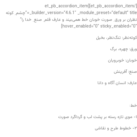
[/et_pb_accordion_item][et_pb_accordion_item
_builder_version=”4.6.1″ _module_preset=”default” title=”چشم ِ کوته
نظران بر ورق ِ صورت خوبان خط همی‌بیند و عارف قلم ِ صنع ِ خدا را”
hover_enabled=”0″ sticky_enabled=”0″]
کوته‌نظر: تنگ‌نظر، بخیل
ورق: چهره، برگ
خوبان: خوبرویان
صنع: آفرینش
عارف: انسان آگاه و دانا
خط:
۱- موی تازه رسته بر پشت لب و گرداگرد صورت
۲- خطوط طرح و نقاشی