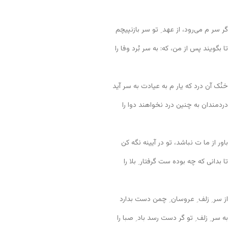
گر سر م می‌رود، از عهد ِ تو سر بازنپیچم
تا بگویند پس از من، که: به سر بُرد وفا را
خنُک آن درد که یار م به عیادت به سر آید
دردمندان به چنین درد نخواهند دوا را
باور از ما ت نباشد، تو در آیینه نگه کن
تا بدانی که چه بوده ست گرفتار ِ بلا را
از سر ِ زلف ِ عروسان ِ چمن دست بدارد
به سر ِ زلف ِ تو گر دست رسد باد ِ صبا را