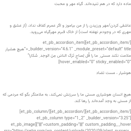
ماده دارد که در هم تنیده‌اند. گیاه مهر و محبت
عاشقی کردن/مهر ورزیدن را از من بیاموز و اگر عمرم کفاف نداد، (از عشق و
مهری که در وجودم نهفته است) از خاک قبرم مهرگیاه می‌روید.
[/et_pb_accordion_item][et_pb_accordion_item
_builder_version=”4.6.1″ _module_preset=”default” title=”هیچ هشیار
ملامت نکند مستی ِ ما را قُل لِصاحٍ تَرَکَ الناسَ مِنَ الوجد ِ سُکارا”
hover_enabled=”0″ sticky_enabled=”0″]
هوشیار ، مست تضاد
هیچ انسان هوشیاری مستی ما را سرزنش نمی‌کند، به ملامتگر بگو که مردمی که
از مستی به وجد آمده‌اند را رها کند.
[/et_pb_accordion_item][/et_pb_accordion][/et_pb_column]
[et_pb_column type=”1_2″ _builder_version=”3.25″
custom_padding=”|||” custom_padding__hover=”|||”][et_pb_image