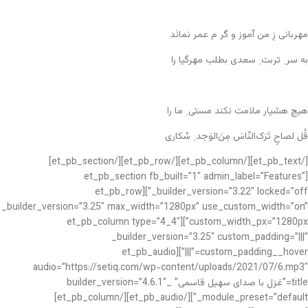
مهربانی زِ من آموز و گر م عمر نمانَد
به سر ِ تربت ِ سعدی بطلب مهرگیا را
هیچ هشیار ملامت نکند مستی ِ ما را
قُل لصاحٍ تَرَک‌النّاسَ مِنَ‌الوَجد ِ سُکاری
[/et_pb_text][/et_pb_column][/et_pb_row][/et_pb_section]
[et_pb_section fb_built=”1″ admin_label=”Features”
_builder_version=”3.22″ locked=”off”][et_pb_row
_builder_version=”3.25″ max_width=”1280px” use_custom_width=”on”
custom_width_px=”1280px”][et_pb_column type=”4_4″
_builder_version=”3.25″ custom_padding=”|||”
custom_padding__hover=”|||”][et_pb_audio
audio=”https://setiq.com/wp-content/uploads/2021/07/6.mp3″
title=”غزل با صدای سهیل قاسمی” _builder_version=”4.6.1″
_module_preset=”default”][/et_pb_audio][/et_pb_column]