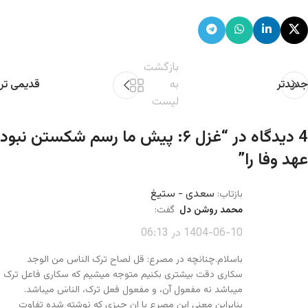
بازگشت
جدیدتر
به
قدیمی تر
لیست
4 دیدگاه در “
غزل ۶: پیش ما رسم شکستن نبود
عهد وفا را
”
سعدی - ستیغ
بازتاب:
محمد روشن دل
گفت:
1404-06-10 در 06:13
باسلام.چنانچه در مصرع: قل لصاح ترک الناس من الوجد
سکاری دقت بیشتری بکنیم متوجه میشیم که سکاری فاعل ترک
میباشد نه مفعول آن، و مفعول فعل ترک، الناسَ میباشد.
بنابراین معنی این مصرع با ان چیزی که نوشته شده تفاوت