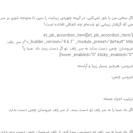
اگر سخن من را باور نمی‌کنی، در آیینه چهره‌ی زیبایت را ببین تا متوجه شوی بر سر
من که گرفتار زیبایی تو شده‌ام چه اتفاقی افتاده است؟
[/et_pb_accordion_item][et_pb_accordion_item
_builder_version=”4.6.1″ _module_preset=”default” title=”از سر ِ زلف ِ
عروسان ِ چمن دست بدارد به سر ِ زلف ِ تو گر دست رسد باد ِ صبا را”
hover_enabled=”0″ sticky_enabled=”0″]
عروس: هرچیز بسیار زیبا و آراسته
عروس چمن:
ترتیب اجزاء جمله:
اگر باد صبا را به سر زلف تو دست رسد، از سر زلف عروسان چمن دست بدارد.
اگر باد صبا به سر زلف تو دسترسی پیدا کند، از زلف عروسان چمن دست برمی‌دارد.