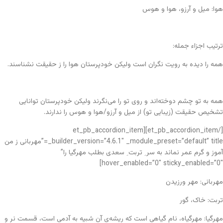
هوا: میل و آرزو، هوا و هوس
ترتیب اجزاء جمله:
همه را دیده به رویت نگران است ولیکن خودپرستان هوا را ز حقیقت نشناسند.
همه به تو چشم دوخته‌اند و روی تو را می‌نگرند ولیکن خودپرستان توانایی
تشخیص حقیقت (زیبایی تو) از میل و آرزو/هوا و هوس را ندارند.
[/et_pb_accordion_item][et_pb_accordion_item
_builder_version=”4.6.1″ _module_preset=”default” title=”مهربانی ز من
آموز و گرم عمر نماند به سر ِ تربت ِ سعدی بطلب مهرگیا را”
hover_enabled=”0″ sticky_enabled=”0″]
مهربانی: مهر ورزیدن
تربت: خاک، گور
مهرگیا: مهرگیاه، نام گیاهی است که ریشه‌ی آن شبیه به آدمی است، قسمت نر و