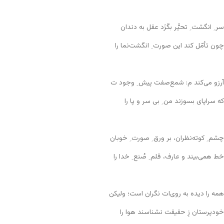
سر ِ انگشت ِ تحیُّر بگَزَد عقل به دندان
چون تأمّل کند این صورت ِ انگشت‌نما را
آرزو می‌کند م: شمع‌صفت پیش ِ وجود ت
که سراپای بسوزند من ِ بی سر و پا را
چشم ِ کوته‌نظران، بر ورق ِ صورت ِ خوبان
خط همی‌بیند و عارف، قلم ِ صُنع ِ خدا را
همه را دیده به روی‌ات نگران است؛ ولیکن
خودپرستان زِ حقیقت نشناسند هوا را