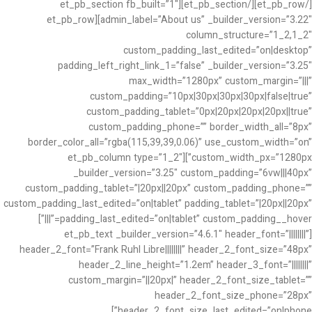
[/et_pb_row][/et_pb_section][et_pb_section fb_built=”1″
admin_label=”About us” _builder_version=”3.22″][et_pb_row
column_structure=”1_2,1_2″
custom_padding_last_edited=”on|desktop”
padding_left_right_link_1=”false” _builder_version=”3.25″
max_width=”1280px” custom_margin=”|||”
custom_padding=”10px|30px|30px|30px|false|true”
custom_padding_tablet=”0px|20px|20px|20px||true”
custom_padding_phone=”” border_width_all=”8px”
border_color_all=”rgba(115,39,39,0.06)” use_custom_width=”on”
custom_width_px=”1280px”][et_pb_column type=”1_2″
_builder_version=”3.25″ custom_padding=”6vw|||40px”
custom_padding_tablet=”|20px||20px” custom_padding_phone=””
custom_padding_last_edited=”on|tablet” padding_tablet=”|20px||20px”
padding_last_edited=”on|tablet” custom_padding__hover=”|||”]
[et_pb_text _builder_version=”4.6.1″ header_font=”||||||||”
header_2_font=”Frank Ruhl Libre||||||||” header_2_font_size=”48px”
header_2_line_height=”1.2em” header_3_font=”||||||||”
custom_margin=”||20px|” header_2_font_size_tablet=””
header_2_font_size_phone=”28px”
header_2_font_size_last_edited=”on|phone”]