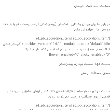
صحبت: مصاحبت، دوستی
در باور ما برای پیمان وفاداری، شکستن (پیمان‌شکنی) رسم نیست ، تو را به خدا
دوستی ما را فراموش مکن.
[/et_pb_accordion_item][et_pb_accordion_item
_builder_version=”4.6.1″ _module_preset=”default” title=”قیمت ِ عشق
نداند قدم ِ صدق ندارد سست عهدی که تحمل نکند بار ِ جفا را”
hover_enabled=”0″ sticky_enabled=”0″]
سست عهد: سست پیمان، پیمان‌شکن
صدق: صداقت، راستی
سست عهدی که بار ستم را نتواند تحمل کند، قدر و ارزش عشق را نمی‌داند و
قدمی از روی صداقت و راستی نمی‌تواند بردارد.
[/et_pb_accordion_item][et_pb_accordion_item