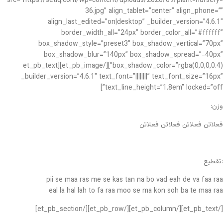
src=”https://setiq.com/wp-content/uploads/2020/09/plant-nursery-
36.jpg” align_tablet=”center” align_phone=””
align_last_edited=”on|desktop” _builder_version=”4.6.1″
border_width_all=”24px” border_color_all=”#ffffff”
box_shadow_style=”preset3″ box_shadow_vertical=”70px”
box_shadow_blur=”140px” box_shadow_spread=”-40px”
box_shadow_color=”rgba(0,0,0,0.4)”][/et_pb_image][et_pb_text
_builder_version=”4.6.1″ text_font=”||||||||” text_font_size=”16px”
text_line_height=”1.8em” locked=”off”]
وزن:
فعلاتن فعلاتن فعلاتن فعلاتن
تقطیع:
pii se maa ras me se kas tan na bo vad eah de va faa raa
eal la hal lah to fa raa moo se ma kon soh ba te maa raa
[/et_pb_text][/et_pb_column][/et_pb_row][/et_pb_section]