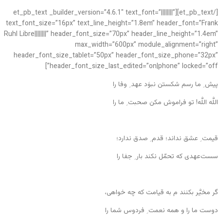
[/et_pb_text][et_pb_text _builder_version=”4.6.1″ text_font=”||||||||”
text_font_size=”16px” text_line_height=”1.8em” header_font=”Frank
Ruhl Libre||||||||” header_font_size=”70px” header_line_height=”1.4em”
max_width=”600px” module_alignment=”right”
header_font_size_tablet=”50px” header_font_size_phone=”32px”
header_font_size_last_edited=”on|phone” locked=”off”]
پیش ِ ما رسم شکستن نبوَد عهد ِ وفا را
اللَّه اللَّه! تو فراموش مکن صحبت ِ ما را
قیمت ِ عشق نداند؛ قدم ِ صدق ندارد؛
سست‌عهدی که تحمّل نکند بار ِ جفا را
گر مخیَّر بکنند م به قیامت که چه خواهی،
دوست ما را و همه نعمت ِ فردوس شما را