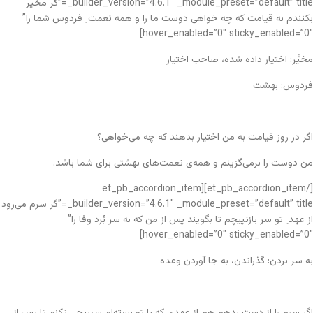
_builder_version=”4.6.1″ _module_preset=”default” title=”گر مخیر
بکنندم به قیامت که چه خواهی دوست ما را و همه نعمت ِ فردوس شما را”
hover_enabled=”0″ sticky_enabled=”0″]
مخیَّر: اختیار داده شده، صاحب اختیار
فردوس: بهشت
اگر در روز قیامت به من اختیار بدهند که چه می‌خواهی؟
من دوست را برمی‌گزینم و همه‌ی نعمت‌های بهشتی برای شما باشد.
[/et_pb_accordion_item][et_pb_accordion_item
_builder_version=”4.6.1″ _module_preset=”default” title=”گر سرم می‌رود
از عهد ِ تو سر بازنپیچم تا بگویند پس از من که به سر بُرد وفا را”
hover_enabled=”0″ sticky_enabled=”0″]
به سر بردن: گذراندن، به جا آوردن وعده
اگر سرم را از دست بدهم هم از عهدی که با تو بسته‌ام سرپیچی نکنم تا پس از