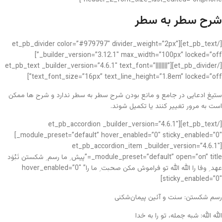
شرح سطر به سطر
[/et_pb_text][et_pb_divider color=”#979797″ divider_weight=”2px”
_builder_version=”3.12.1″ max_width=”100px” locked=”off”]
[/et_pb_divider][et_pb_text _builder_version=”4.6.1″ text_font=”||||||||”
text_font_size=”16px” text_line_height=”1.8em” locked=”off”]
ستیغ ادعایی در جامع و مانع بودن شرح سطر به سطر ندارد و شرح ها ممکن
است به مرور تغییر کنند یا تکمیل شوند.
[/et_pb_text][et_pb_accordion _builder_version=”4.6.1″
_module_preset=”default” hover_enabled=”0″ sticky_enabled=”0″]
[et_pb_accordion_item _builder_version=”4.6.1″
_module_preset=”default” open=”on” title=”پیش ِ ما رسم ِ شکستن نَبُوَد
عهد ِ وفا را الله الله تو فراموش مکن صحبت ِ ما را” hover_enabled=”0″
sticky_enabled=”0″]
رسم شکستن: سنت و آئین پیمان‌شکنی
الله الله: شبه جمله، تو را به خدا