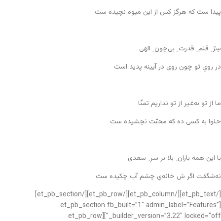
پیدا ست که هرگز کس از این میوه نچیده ست
سِرّ ِ قلم ِ قدرت ِ بی‌چون ِ الهی
در رویِ تو چون روی در آیینه پدید است
ما از تو به‌غیر از تو نداریم تمنّا
حلوا به کسی ده که محبّت نچشیده ست
با این همه باران ِ بلا بر سر ِ سعدی
نه‌شگفت اگر ش خانه‌یِ چشم آب چکیده ست
[/et_pb_text][/et_pb_column][/et_pb_row][/et_pb_section]
[et_pb_section fb_built=”1″ admin_label=”Features”
_builder_version=”3.22″ locked=”off”][et_pb_row