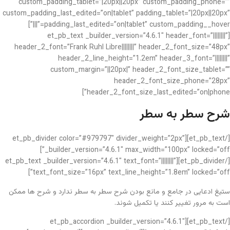
custom_padding_tablet=”|20px||20px” custom_padding_phone=””
custom_padding_last_edited=”on|tablet” padding_tablet=”|20px||20px”
padding_last_edited=”on|tablet” custom_padding__hover=”|||”]
[et_pb_text _builder_version=”4.6.1″ header_font=”||||||||”
header_2_font=”Frank Ruhl Libre||||||||” header_2_font_size=”48px”
header_2_line_height=”1.2em” header_3_font=”||||||||”
custom_margin=”||20px|” header_2_font_size_tablet=””
header_2_font_size_phone=”28px”
header_2_font_size_last_edited=”on|phone”]
شرح سطر به سطر
[/et_pb_text][et_pb_divider color=”#979797″ divider_weight=”2px”
_builder_version=”4.6.1″ max_width=”100px” locked=”off”]
[/et_pb_divider][et_pb_text _builder_version=”4.6.1″ text_font=”||||||||”
text_font_size=”16px” text_line_height=”1.8em” locked=”off”]
ستیغ ادعایی در جامع و مانع بودن شرح سطر به سطر ندارد و شرح ها ممکن
است به مرور تغییر کنند یا تکمیل شوند.
[/et_pb_text][et_pb_accordion _builder_version=”4.6.1″