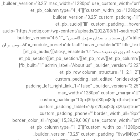
_builder_version=”3.25″ max_width=”1280px” use_custom_width=”on”
custom_width_px=”1280px”][et_pb_column type=”4_4″
_builder_version=”3.25″ custom_padding=”|||”
custom_padding__hover=”|||”][et_pb_audio
audio=”https://setiq.com/wp-content/uploads/2022/08/61-sadi.mp3″
title=”غزل سعدی با صدای سهیل قاسمی” _builder_version=”4.6.1″
_module_preset=”default” hover_enabled=”0″ title_text=”افسوس بر آن
دیده که روی تو ندیده‌ست” sticky_enabled=”0″][/et_pb_audio]
[/et_pb_column][/et_pb_row][/et_pb_section][et_pb_section
fb_built=”1″ admin_label=”About us” _builder_version=”3.22″]
[et_pb_row column_structure=”1_2,1_2″
custom_padding_last_edited=”on|desktop”
padding_left_right_link_1=”false” _builder_version=”3.25″
max_width=”1280px” custom_margin=”|||”
custom_padding=”10px|30px|30px|30px|false|true”
custom_padding_tablet=”0px|20px|20px|20px||true”
custom_padding_phone=”” border_width_all=”8px”
border_color_all=”rgba(115,39,39,0.06)” use_custom_width=”on”
custom_width_px=”1280px”][et_pb_column type=”1_2″
_builder_version=”3.25″ custom_padding=”6vw|||40px”