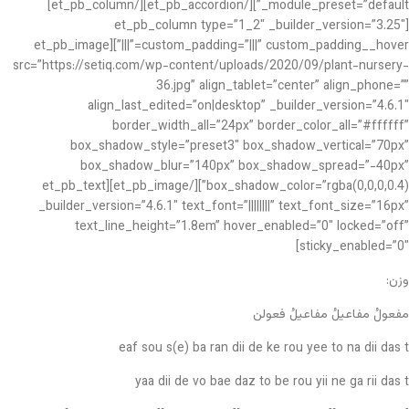
_module_preset=”default”][/et_pb_accordion][/et_pb_column]
[et_pb_column type=”1_2″ _builder_version=”3.25″
custom_padding=”|||” custom_padding__hover=”|||”][et_pb_image
src=”https://setiq.com/wp-content/uploads/2020/09/plant-nursery-
36.jpg” align_tablet=”center” align_phone=””
align_last_edited=”on|desktop” _builder_version=”4.6.1″
border_width_all=”24px” border_color_all=”#ffffff”
box_shadow_style=”preset3″ box_shadow_vertical=”70px”
box_shadow_blur=”140px” box_shadow_spread=”-40px”
box_shadow_color=”rgba(0,0,0,0.4)”][/et_pb_image][et_pb_text
_builder_version=”4.6.1″ text_font=”||||||||” text_font_size=”16px”
text_line_height=”1.8em” hover_enabled=”0″ locked=”off”
sticky_enabled=”0″]
وزن:
مفعولُ مفاعیلُ مفاعیلُ فعولن
eaf sou s(e) ba ran dii de ke rou yee to na dii das t
yaa dii de vo bae daz to be rou yii ne ga rii das t