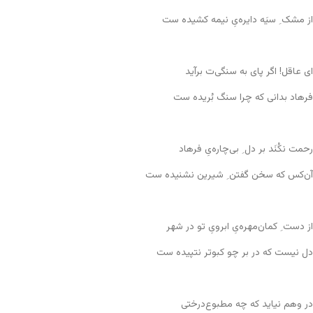
از مشک ِ سیَه دایره‌یِ نیمه کشیده ست
ای عاقل! اگر پای به سنگی‌ت برآید
فرهاد بدانی که چرا سنگ بُریده ست
رحمت نکُنَد بر دل ِ بی‌چاره‌یِ فرهاد
آن‌کس که سخن گفتن ِ شیرین نشنیده ست
از دست ِ کمان‌مهره‌یِ ابرویِ تو در شهر
دل نیست که در بر چو کبوتر نتپیده ست
در وهم نیاید که چه مطبوع‌درختی