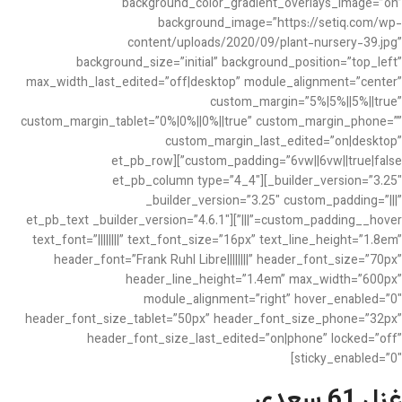
background_color_gradient_overlays_image=”on”
background_image=”https://setiq.com/wp-
content/uploads/2020/09/plant-nursery-39.jpg”
background_size=”initial” background_position=”top_left”
max_width_last_edited=”off|desktop” module_alignment=”center”
custom_margin=”5%|5%||5%||true”
custom_margin_tablet=”0%|0%||0%||true” custom_margin_phone=””
custom_margin_last_edited=”on|desktop”
custom_padding=”6vw||6vw||true|false”][et_pb_row
_builder_version=”3.25″][et_pb_column type=”4_4″
_builder_version=”3.25″ custom_padding=”|||”
custom_padding__hover=”|||”][et_pb_text _builder_version=”4.6.1″
text_font=”||||||||” text_font_size=”16px” text_line_height=”1.8em”
header_font=”Frank Ruhl Libre||||||||” header_font_size=”70px”
header_line_height=”1.4em” max_width=”600px”
module_alignment=”right” hover_enabled=”0″
header_font_size_tablet=”50px” header_font_size_phone=”32px”
header_font_size_last_edited=”on|phone” locked=”off”
sticky_enabled=”0″]
غزل 61 سعدی