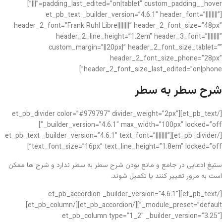
padding_last_edited=”on|tablet” custom_padding__hover=”|||”]
[et_pb_text _builder_version=”4.6.1″ header_font=”||||||||”
header_2_font=”Frank Ruhl Libre||||||||” header_2_font_size=”48px”
header_2_line_height=”1.2em” header_3_font=”||||||||”
custom_margin=”||20px|” header_2_font_size_tablet=””
header_2_font_size_phone=”28px”
header_2_font_size_last_edited=”on|phone”]
شرح سطر به سطر
[/et_pb_text][et_pb_divider color=”#979797″ divider_weight=”2px”
_builder_version=”4.6.1″ max_width=”100px” locked=”off”]
[/et_pb_divider][et_pb_text _builder_version=”4.6.1″ text_font=”||||||||”
text_font_size=”16px” text_line_height=”1.8em” locked=”off”]
ستیغ ادعایی در جامع و مانع بودن شرح سطر به سطر ندارد و شرح ها ممکن
است به مرور تغییر کنند یا تکمیل شوند.
[/et_pb_text][et_pb_accordion _builder_version=”4.6.1″
_module_preset=”default”][/et_pb_accordion][/et_pb_column]
[et_pb_column type=”1_2″ _builder_version=”3.25″