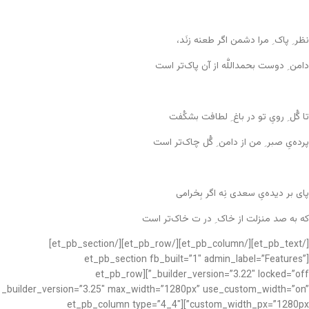
نظر ِ پاک ِ مرا دشمن اگر طعنه زنَد،
دامن ِ دوست بحمداللَّه از آن پاک‌تر است
تا گُل ِ رویِ تو در باغ ِ لطافت بشکُفت
پرده‌یِ صبر ِ من از دامن ِ گُل چاک‌تر است
پای بر دیده‌یِ سعدی نِه اگر بِخرامی
که به صد منزلت از خاک ِ در ت خاک‌تر است
[/et_pb_text][/et_pb_column][/et_pb_row][/et_pb_section]
[et_pb_section fb_built=”1″ admin_label=”Features”
_builder_version=”3.22″ locked=”off”][et_pb_row
_builder_version=”3.25″ max_width=”1280px” use_custom_width=”on”
custom_width_px=”1280px”][et_pb_column type=”4_4″