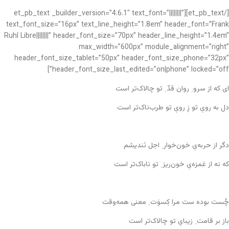
[/et_pb_text][et_pb_text _builder_version=”4.6.1″ text_font=”||||||||”
text_font_size=”16px” text_line_height=”1.8em” header_font=”Frank
Ruhl Libre||||||||” header_font_size=”70px” header_line_height=”1.4em”
max_width=”600px” module_alignment=”right”
header_font_size_tablet=”50px” header_font_size_phone=”32px”
header_font_size_last_edited=”on|phone” locked=”off”]
ای که از سرو ِ روان قدّ ِ تو چالاک‌تر است
دل به رویِ تو زِ رویِ تو طرب‌ناک‌تر است
دگر از حربه‌یِ خون‌خوار ِ اجل نَندیشم
که نه از غمزه‌یِ خون‌ریز ِ تو ناباک‌تر است
چُست بوده ست مرا کِسوَت ِ معنی همه‌وقت
باز بر قامت ِ زیبایِ تو چالاک‌تر است