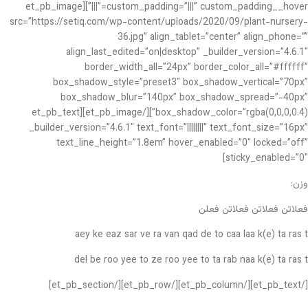
custom_padding=”|||” custom_padding__hover=”|||”][et_pb_image
src=”https://setiq.com/wp-content/uploads/2020/09/plant-nursery-
36.jpg” align_tablet=”center” align_phone=””
align_last_edited=”on|desktop” _builder_version=”4.6.1″
border_width_all=”24px” border_color_all=”#ffffff”
box_shadow_style=”preset3″ box_shadow_vertical=”70px”
box_shadow_blur=”140px” box_shadow_spread=”-40px”
box_shadow_color=”rgba(0,0,0,0.4)”][/et_pb_image][et_pb_text
_builder_version=”4.6.1″ text_font=”||||||||” text_font_size=”16px”
text_line_height=”1.8em” hover_enabled=”0″ locked=”off”
sticky_enabled=”0″]
وزن:
فعلاتن فعلاتن فعلاتن فعلن
aey ke eaz sar ve ra van qad de to caa laa k(e) ta ras t
del be roo yee to ze roo yee to ta rab naa k(e) ta ras t
[/et_pb_text][/et_pb_column][/et_pb_row][/et_pb_section]