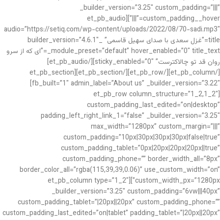
_builder_version=”3.25″ custom_padding=”|||”
custom_padding__hover=”|||”][et_pb_audio
audio=”https://setiq.com/wp-content/uploads/2022/08/70-sadi.mp3″
title=”غزل سعدی با صدای سهیل قاسمی” _builder_version=”4.6.1″
_module_preset=”default” hover_enabled=”0″ title_text=”ای که از سرو
روان قد تو چالاکترست” sticky_enabled=”0″][/et_pb_audio]
[/et_pb_column][/et_pb_row][/et_pb_section][et_pb_section
fb_built=”1″ admin_label=”About us” _builder_version=”3.22″]
[et_pb_row column_structure=”1_2,1_2″
custom_padding_last_edited=”on|desktop”
padding_left_right_link_1=”false” _builder_version=”3.25″
max_width=”1280px” custom_margin=”|||”
custom_padding=”10px|30px|30px|30px|false|true”
custom_padding_tablet=”0px|20px|20px|20px||true”
custom_padding_phone=”” border_width_all=”8px”
border_color_all=”rgba(115,39,39,0.06)” use_custom_width=”on”
custom_width_px=”1280px”][et_pb_column type=”1_2″
_builder_version=”3.25″ custom_padding=”6vw|||40px”
custom_padding_tablet=”|20px||20px” custom_padding_phone=””
custom_padding_last_edited=”on|tablet” padding_tablet=”|20px||20px”