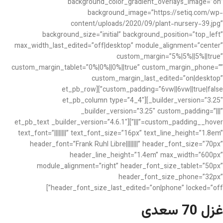
background_color_gradient_overlays_image=”on”
background_image=”https://setiq.com/wp-
content/uploads/2020/09/plant-nursery-39.jpg”
background_size=”initial” background_position=”top_left”
max_width_last_edited=”off|desktop” module_alignment=”center”
custom_margin=”5%|5%||5%||true”
custom_margin_tablet=”0%|0%||0%||true” custom_margin_phone=””
custom_margin_last_edited=”on|desktop”
custom_padding=”6vw||6vw||true|false”][et_pb_row
_builder_version=”3.25″][et_pb_column type=”4_4″
_builder_version=”3.25″ custom_padding=”|||”
custom_padding__hover=”|||”][et_pb_text _builder_version=”4.6.1″
text_font=”||||||||” text_font_size=”16px” text_line_height=”1.8em”
header_font=”Frank Ruhl Libre||||||||” header_font_size=”70px”
header_line_height=”1.4em” max_width=”600px”
module_alignment=”right” header_font_size_tablet=”50px”
header_font_size_phone=”32px”
header_font_size_last_edited=”on|phone” locked=”off”]
غزل 70 سعدی