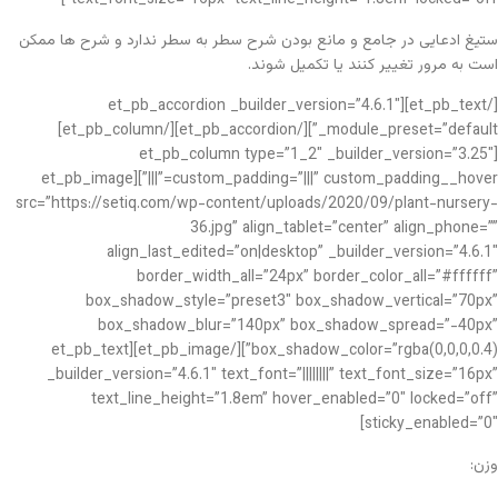
ستیغ ادعایی در جامع و مانع بودن شرح سطر به سطر ندارد و شرح ها ممکن
است به مرور تغییر کنند یا تکمیل شوند.
[/et_pb_text][et_pb_accordion _builder_version=”4.6.1″
_module_preset=”default”][/et_pb_accordion][/et_pb_column]
[et_pb_column type=”1_2″ _builder_version=”3.25″
custom_padding=”|||” custom_padding__hover=”|||”][et_pb_image
src=”https://setiq.com/wp-content/uploads/2020/09/plant-nursery-
36.jpg” align_tablet=”center” align_phone=””
align_last_edited=”on|desktop” _builder_version=”4.6.1″
border_width_all=”24px” border_color_all=”#ffffff”
box_shadow_style=”preset3″ box_shadow_vertical=”70px”
box_shadow_blur=”140px” box_shadow_spread=”-40px”
box_shadow_color=”rgba(0,0,0,0.4)”][/et_pb_image][et_pb_text
_builder_version=”4.6.1″ text_font=”||||||||” text_font_size=”16px”
text_line_height=”1.8em” hover_enabled=”0″ locked=”off”
sticky_enabled=”0″]
وزن: