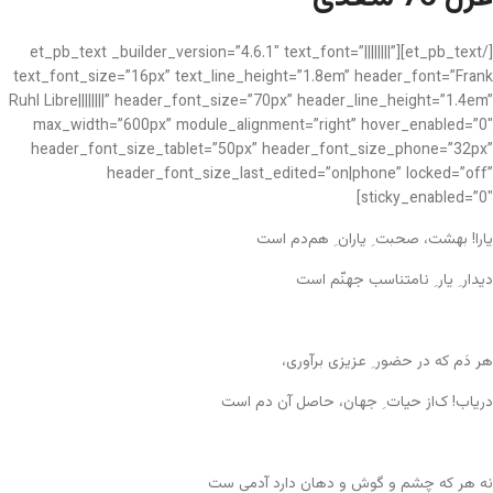
[/et_pb_text][et_pb_text _builder_version=”4.6.1″ text_font=”||||||||”
text_font_size=”16px” text_line_height=”1.8em” header_font=”Frank
Ruhl Libre||||||||” header_font_size=”70px” header_line_height=”1.4em”
max_width=”600px” module_alignment=”right” hover_enabled=”0″
header_font_size_tablet=”50px” header_font_size_phone=”32px”
header_font_size_last_edited=”on|phone” locked=”off”
sticky_enabled=”0″]
یارا! بهشت، صحبت ِ یاران ِ هم‌دم است
دیدار ِ یار ِ نامتناسب جهنّم است
هر دَم که در حضور ِ عزیزی برآوری،
دریاب! ک‌از حیات ِ جهان، حاصل آن دم است
نه هر که چشم و گوش و دهان دارد آدمی ست