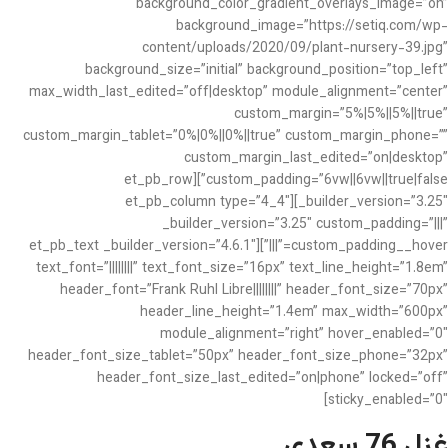
background_color_gradient_overlays_image=”on”
background_image=”https://setiq.com/wp-
content/uploads/2020/09/plant-nursery-39.jpg”
background_size=”initial” background_position=”top_left”
max_width_last_edited=”off|desktop” module_alignment=”center”
custom_margin=”5%|5%||5%||true”
custom_margin_tablet=”0%|0%||0%||true” custom_margin_phone=””
custom_margin_last_edited=”on|desktop”
custom_padding=”6vw||6vw||true|false”][et_pb_row
_builder_version=”3.25″][et_pb_column type=”4_4″
_builder_version=”3.25″ custom_padding=”|||”
custom_padding__hover=”|||”][et_pb_text _builder_version=”4.6.1″
text_font=”||||||||” text_font_size=”16px” text_line_height=”1.8em”
header_font=”Frank Ruhl Libre||||||||” header_font_size=”70px”
header_line_height=”1.4em” max_width=”600px”
module_alignment=”right” hover_enabled=”0″
header_font_size_tablet=”50px” header_font_size_phone=”32px”
header_font_size_last_edited=”on|phone” locked=”off”
sticky_enabled=”0″]
غزل 76 سعدی