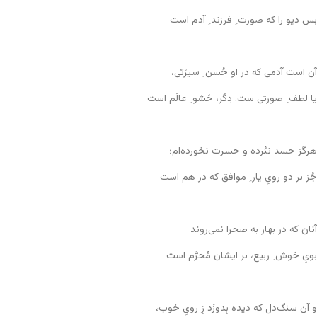
بس دیو را که صورت ِ فرزند ِ آدم است
آن است آدمی که در او حُسن ِ سیرَتی،
یا لطف ِ صورتی ست. دِگَر، حَشو ِ عالَم است
هرگز حسد نبُرده و حسرت نخورده‌ام؛
جُز بر دو رویِ یار ِ موافق که در هم است
آنان که در بهار به صحرا نمی‌روند
بویِ خوش ِ ربیع، بر ایشان مُحرَّم است
و آن سنگ‌دل که دیده بِدوزَد زِ رویِ خوب،