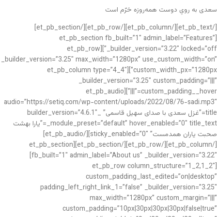
سعدی به رویِ دوست همه‌روزه خرّم است
[/et_pb_text][/et_pb_column][/et_pb_row][/et_pb_section]
[et_pb_section fb_built=”1″ admin_label=”Features”
_builder_version=”3.22″ locked=”off”][et_pb_row
_builder_version=”3.25″ max_width=”1280px” use_custom_width=”on”
custom_width_px=”1280px”][et_pb_column type=”4_4″
_builder_version=”3.25″ custom_padding=”|||”
custom_padding__hover=”|||”][et_pb_audio
audio=”https://setiq.com/wp-content/uploads/2022/08/76-sadi.mp3″
title=”غزل سعدی با صدای سهیل قاسمی” _builder_version=”4.6.1″
_module_preset=”default” hover_enabled=”0″ title_text=”یارا بهشت
صحبت یاران همدمست” sticky_enabled=”0″][/et_pb_audio]
[/et_pb_column][/et_pb_row][/et_pb_section][et_pb_section
fb_built=”1″ admin_label=”About us” _builder_version=”3.22″]
[et_pb_row column_structure=”1_2,1_2″
custom_padding_last_edited=”on|desktop”
padding_left_right_link_1=”false” _builder_version=”3.25″
max_width=”1280px” custom_margin=”|||”
custom_padding=”10px|30px|30px|30px|false|true”