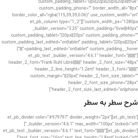
custom_padding_tablet=”0px|20px|20px|20px||true”
custom_padding_phone=”” border_width_all=”8px”
border_color_all=”rgba(115,39,39,0.06)” use_custom_width=”on”
custom_width_px=”1280px”][et_pb_column type=”1_2″
_builder_version=”3.25″ custom_padding=”6vw|||40px”
custom_padding_tablet=”|20px||20px” custom_padding_phone=””
custom_padding_last_edited=”on|tablet” padding_tablet=”|20px||20px”
padding_last_edited=”on|tablet” custom_padding__hover=”|||”]
[et_pb_text _builder_version=”4.6.1″ header_font=”||||||||”
header_2_font=”Frank Ruhl Libre||||||||” header_2_font_size=”48px”
header_2_line_height=”1.2em” header_3_font=”||||||||”
custom_margin=”||20px|” header_2_font_size_tablet=””
header_2_font_size_phone=”28px”
header_2_font_size_last_edited=”on|phone”]
شرح سطر به سطر
[/et_pb_text][et_pb_divider color=”#979797″ divider_weight=”2px”
_builder_version=”4.6.1″ max_width=”100px” locked=”off”]
[/et_pb_divider][et_pb_text _builder_version=”4.6.1″ text_font=”||||||||”
text_font_size=”16px” text_line_height=”1.8em” locked=”off”]