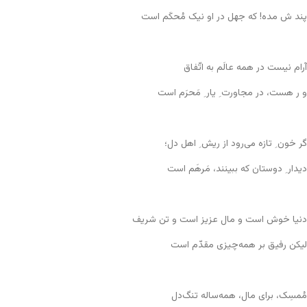
پند ش مده! که جهل در او نیک مُحکَم است
آرام نیست در همه عالَم به اتّفاق
و ر هست، در مجاورت ِ یار ِ مَحرَم است
گر خون ِ تازه می‌رود از ریش ِ اهل دل؛
دیدار ِ دوستان که ببینند، مَرهَم است
دنیا خوش است و مال عزیز است و تن شریف
لیکن رفیق بر همه‌چیزی مقدّم است
مُمسِک، برای مال، همه‌ساله تنگ‌دل