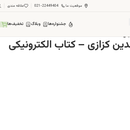
موقعیت ما
021-22449404
علاقه مندی
جشنواره‌ها
وبلاگ
تخفیف‌ها
یکی
ین کزازی – کتاب الکترونیکی