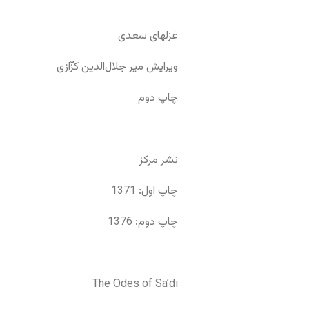
غزلهای سعدی
ویرایش میر جلال‌الدین کزّازی
چاپ دوم
نشر مرکز
چاپ اول: 1371
چاپ دوم: 1376
The Odes of Sa’di