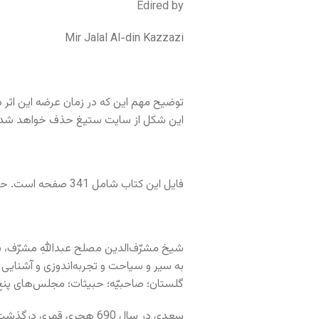
Edired by
Mir Jalal Al-din Kazzazi
توضیح مهم این که در زمان عرضه این اثر 
این شکل از سایت ستیغ حذف خواهد شد.
فایل این کتاب شامل 341 صفحه است. حجم فایل پی دی اف، کمتر از چهار مگابایت است.
به سیر و سیاحت و تجربه‌اندوزی و آشنایی با
گلستان؛ صاحبیّه؛ حبیثات؛ مجلس‌های پنج‌
سعدی در سال 690 هجری قمری درگذشت.