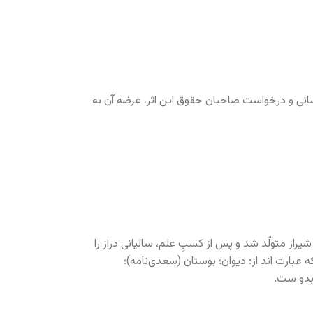
انی و درخواست صاحبان حقوق این اثر، عرضه آن به
سعدی شیرازی، سخن‌سرای نامیِ ایران در حدود سال 606 هجری قمری در شیراز متولّد شد و پس از کسبِ علم، سالیانی دراز را
ه عبارت اند از: دیوان؛ بوستان (سعدی‌نامه)؛
 بدو ست.