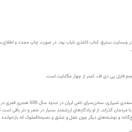
در وبسایت ستیغ، کتاب کاغذی نایاب بود. در صورت چاپ مجدد و اطلاع‌رس
شیخ مشرّف‌الدین مصلح عبداللهِ مشرّف، 
 مردمان گذراند. از او یادگارهای ارزشمندِ بسیار در شعر و نثر باقی است ک
گانه؛ و نوشته‌های دیگر چون عقل و عشق و نصیحة‌الملوک که بازخوانده