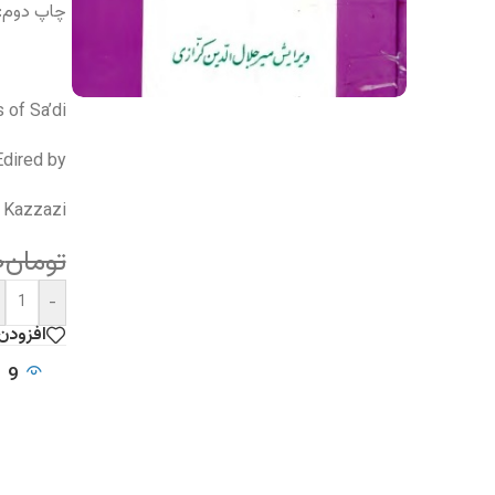
چاپ دوم: 376
 of Sa’di
Edired by
n Kazzazi
تومان
۰
-
افزودن
9