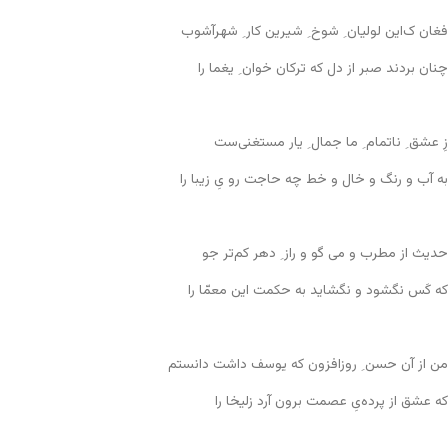
فغان ک‌این لولیان ِ شوخ ِ شیرین کار ِ شهرآشوب
چنان بردند صبر از دل که ترکان خوان ِ یغما را
زِ عشق ِ ناتمام ِ ما جمال ِ یار مستغنی‌ست
به آب و رنگ و خال و خط چه حاجت رو یِ زیبا را
حدیث از مطرب و می گو و راز ِ دهر کم‌تر جو
که کَس نگشود و نگشاید به حکمت این معمّا را
من از آن حسن ِ روزافزون که یوسف داشت دانستم
که عشق از پرده‌یِ عصمت برون آرد زلیخا را