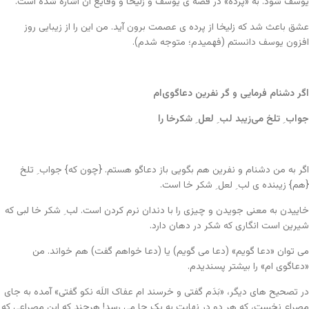
یوسف شود. به «پرده» در قصه ی یوسف و زلیخا و وقایع آن اشاره شده است.
عشق باعث شد که زلیخا از پرده ی عصمت برون آید. من این را از زیبایی روز
افزون یوسف دانستم (فهمیدم؛ متوجه شدم).
اگر دشنام فرمایی و گر نفرین دعاگوی‌ام
جواب ِ تلخ می‌زیبد لب ِ لعل ِ شکرخا را
اگر به من دشنام و نفرین هم بگویی باز دعاگو هستم. {چون که} جواب ِ تلخ
{هم} زیبنده ی لب ِ لعل ِ شکر خا است.
خاییدن به معنی جویدن و چیزی را با دندان نرم کردن است. لب ِ شکر خا لبی که
شیرین است انگاری که شکر در دهان دارد.
می توان «دعا گویم» (دعا می گویم) یا (دعا خواهم گفت) هم خواند. من
«دعاگوی ام» را بیشتر پسندیدم.
در تصحیح های دیگر، «بَدَم گفتی و خرسند ام عفاک اللَه نکو گفتی» آمده به جای
مصراع نخست، که هر دو در نهایت به یک جا می رسد! هرچند که این مصراعی که