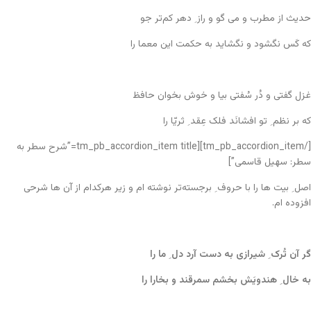
حدیث از مطرب و می گو و راز ِ دهر کم‌تر جو
که کَس نگشود و نگشاید به حکمت این معما را
غزل گفتی و دُر سُفتی بیا و خوش بخوان حافظ
که بر نظم ِ تو افشانَد فلک عِقد ِ ثریّا را
[/tm_pb_accordion_item][tm_pb_accordion_item title=”شرح سطر به
سطر: سهیل قاسمی”]
اصل ِ بیت ها را با حروف ِ برجسته‌تر نوشته ام و زیر هرکدام از آن ها شرحی
افزوده ام.
گر آن تُرک ِ شیرازی به دست آرد دل ِ ما را
به خال ِ هندویَش بخشم سمرقند و بخارا را