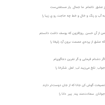
زِ عشق ِ ناتمام ِ ما جمال ِ یار مستغنی‌ست
به آب و رنگ و خال و خط چه حاجت رو یِ زیبا را
من از آن حسن ِ روزافزون که یوسف داشت دانستم
که عشق از پرده‌یِ عصمت برون آرد زلیخا را
اگر دشنام فرمایی و گر نفرین دعاگوی‌ام
جواب ِ تلخ می‌زیبد لب ِ لعل ِ شکرخا را
نصیحت گوش کن جانا که از جان دوست‌تر دارند
جوانان ِ سعادت‌مند پند ِ پیر ِ دانا را