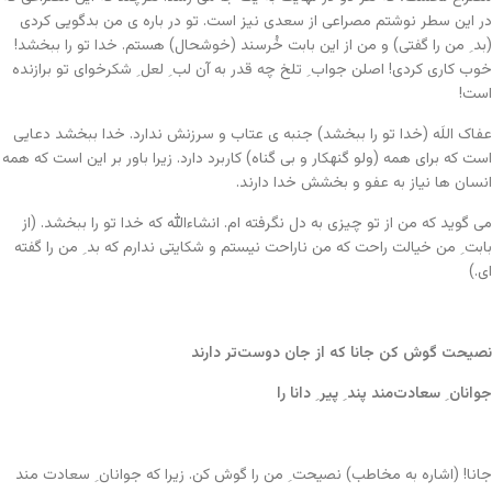
در این سطر نوشتم مصراعی از سعدی نیز است. تو در باره ی من بدگویی کردی
(بد ِ من را گفتی) و من از این بابت خُرسند (خوشحال) هستم. خدا تو را ببخشد!
خوب کاری کردی! اصلن جواب ِ تلخ چه قدر به آن لب ِ لعل ِ شکرخوای تو برازنده
است!
عفاک اللَه (خدا تو را ببخشد) جنبه ی عتاب و سرزنش ندارد. خدا ببخشد دعایی
است که برای همه (ولو گنهکار و بی گناه) کاربرد دارد. زیرا باور بر این است که همه
انسان ها نیاز به عفو و بخشش خدا دارند.
می گوید که من از تو چیزی به دل نگرفته ام. انشاءالله که خدا تو را ببخشد. (از
بابت ِ من خیالت راحت که من ناراحت نیستم و شکایتی ندارم که بد ِ من را گفته
ای.)
نصیحت گوش کن جانا که از جان دوست‌تر دارند
جوانان ِ سعادت‌مند پند ِ پیر ِ دانا را
جانا! (اشاره به مخاطب) نصیحت ِ من را گوش کن. زیرا که جوانان ِ سعادت مند