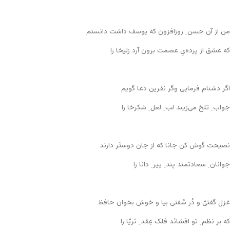
من از آن حسن ِ روزافزون که یوسف داشت دانستم
که عشق از پرده‌یِ عصمت برون آرد زلیخا را
اگر دشنام فرمایی وگر نفرین دعا گویم
جواب ِ تلخ می‌زیبد لب ِ لعل ِ شکرخا را
نصیحت گوش کن جانا که از جان دوستَر دارند
جوانان ِ سعادتمند پند ِ پیر ِ دانا را
غزل گفتیّ و دُر سُفتی بیا و خوش بخوان حافظ
که بر نظم ِ تو افشانَد فلک عِقد ِ ثریّا را