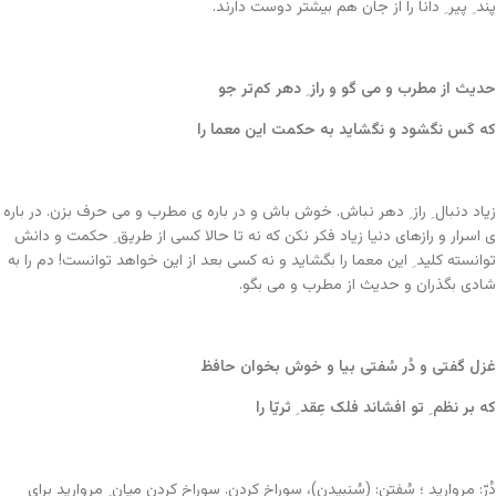
پند ِ پیر ِ دانا را از جان هم بیشتر دوست دارند.
حدیث از مطرب و می گو و راز ِ دهر کم‌تر جو
که کَس نگشود و نگشاید به حکمت این معما را
زیاد دنبال ِ راز ِ دهر نباش. خوش باش و در باره ی مطرب و می حرف بزن. در باره
ی اسرار و رازهای دنیا زیاد فکر نکن که نه تا حالا کسی از طریق ِ حکمت و دانش
توانسته کلید ِ این معما را بگشاید و نه کسی بعد از این خواهد توانست! دم را به
شادی بگذران و حدیث از مطرب و می بگو.
غزل گفتی و دُر سُفتی بیا و خوش بخوان حافظ
که بر نظم ِ تو افشاند فلک عِقد ِ ثریّا را
دُرّ: مروارید ؛ سُفتن: (سُنبیدن)، سوراخ کردن. سوراخ کردن میان ِ مروارید برای