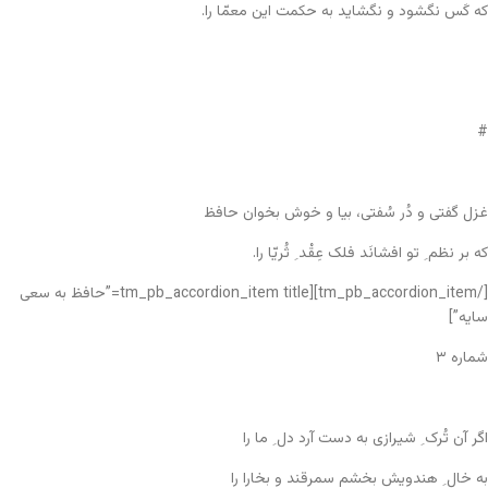
که کَس نگشود و نگشاید به حکمت این معمّا را.
#
غزل گفتی و دُر سُفتی، بیا و خوش بخوان حافظ
که بر نظم ِ تو افشانَد فلک عِقْد ِ ثُریّا را.
[/tm_pb_accordion_item][tm_pb_accordion_item title=”حافظ به سعی
سایه”]
شماره ۳
اگر آن تُرک ِ شیرازی به دست آرد دل ِ ما را
به خال ِ هندویش بخشم سمرقند و بخارا را