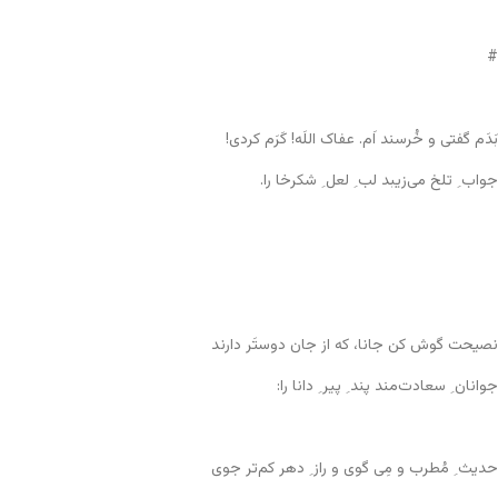
#
بَدَم گفتی و خُرسند اَم. عفاک اللَه! کَرَم کردی!
جواب ِ تلخ می‌زیبد لب ِ لعل ِ شکرخا را.
نصیحت گوش کن جانا، که از جان دوستَر دارند
جوانان ِ سعادت‌مند پند ِ پیر ِ دانا را:
حدیث ِ مُطرب و مِی گوی و راز ِ دهر کم‌تر جوی