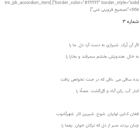
border_color=”#ffffff” border_style=”solid”] [tm_pb_accordion_item
title=”تصحیح قزوینی غنی”]
شماره ۳
اگر آن تُرک ِ شیرازی به دست آرد دل ِ ما را
به خال ِ هندویَش بخشم سمرقند و بخارا را
بده ساقی می ِ باقی که در جنت نخواهی یافت
کنار ِ آب ِ رکن آباد و گل‌گشت ِ مصلّا را
فغان ک‌این لولیان ِ شوخ ِ شیرین کار ِ شهرآشوب
چنان بردند صبر از دل که ترکان خوان ِ یغما را