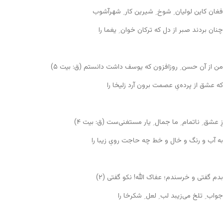
فغان کاین لولیان ِ شوخ ِ شیرین کار ِ شهرآشوب
چنان بردند صبر از دل که ترکان خوان ِ یغما را
من از آن حسن ِ روزافزون که یوسف داشت دانستم (ق: بیت ۵)
که عشق از پرده‌یِ عصمت برون آرد زلیخا را
زِ عشق ِ ناتمام ِ ما جمال ِ یار مستغنی‌ست (ق: بیت ۴)
به آب و رنگ و خال و خط چه حاجت رویِ زیبا را
بدم گفتی و خرسندم؛ عفاک الله! نکو گفتی (۲)
جواب ِ تلخ می‌زیبد لب ِ لعل ِ شکرخا را