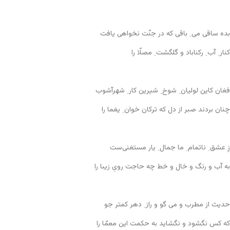
بده ساقی می ِ باقی که در جنّت نخواهی یافت
کنار ِ آب ِ رکناباد و گلگشت ِ مصلّا را
فغان کاین لولیان ِ شوخ ِ شیرین کار ِ شهرآشوب
چنان بردند صبر از دل که ترکان خوان ِ یغما را
زِ عشق ِ ناتمام ِ ما جمال ِ یار مستغنی‌ست
به آب و رنگ و خال و خط چه حاجت رویِ زیبا را
حدیث از مطرب و می گو و راز ِ دهر کمتر جو
که کس نگشود و نگشاید به حکمت این معمّا را