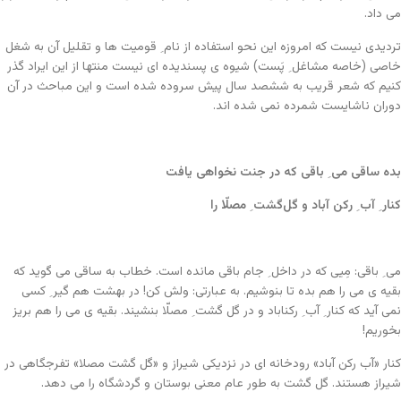
می داد.
تردیدی نیست که امروزه این نحو استفاده از نام ِ قومیت ها و تقلیل آن به شغل
خاصی (خاصه مشاغل ِ پَست) شیوه ی پسندیده ای نیست منتها از این ایراد گذر
کنیم که شعر قریب به ششصد سال پیش سروده شده است و این مباحث در آن
دوران ناشایست شمرده نمی شده اند.
بده ساقی می ِ باقی که در جنت نخواهی یافت
کنار ِ آب ِ رکن آباد و گل‌گشت ِ مصلّا را
می ِ باقی: مِیی که در داخل ِ جام باقی مانده است. خطاب به ساقی می گوید که
بقیه ی می را هم بده تا بنوشیم. به عبارتی: ولش کن! در بهشت هم گیر ِ کسی
نمی آید که کنار ِ آب ِ رکناباد و در گل گشت ِ مصلّا بنشیند. بقیه ی می را هم بریز
بخوریم!
کنار «آب رکن آباد» رودخانه ای در نزدیکی شیراز و «گل گشت مصلا» تفرجگاهی در
شیراز هستند. گل گشت به طور عام معنی بوستان و گردشگاه را می دهد.