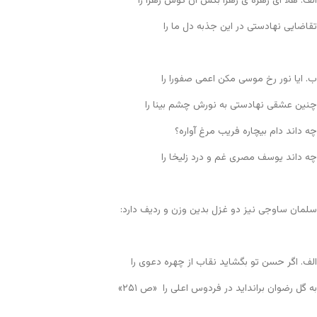
الف. هلا ای زهره ی زهرا بکش آن گوش زهرا را
تقاضایی نهادستی در این جذبه دل ما را
ب. ایا نور رخ موسی مکن اعمی صفورا را
چنین عشقی نهادستی به نورش چشم بینا را
چه داند دام بیچاره فریب مرغ آواره؟
چه داند یوسف مصری غم و درد زلیخا را
سلمان ساوجی نیز دو غزل بدین وزن و ردیف دارد:
الف. اگر حسن تو بگشاید نقاب از چهره دعوی را
به گل رضوان برانداید در فردوس اعلی را «ص ۲۵۱»