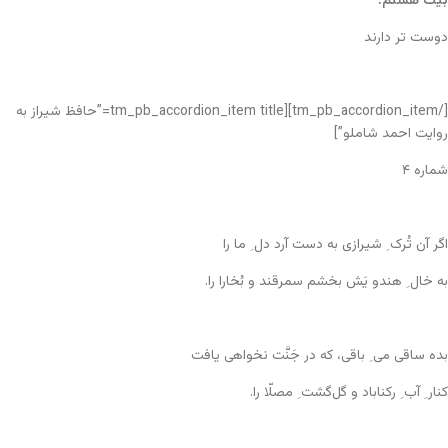
بیت هشتم:
دوست تر دارند
[/tm_pb_accordion_item][tm_pb_accordion_item title=”حافظ شیراز به
روایت احمد شاملو”]
شماره ۴
اگر آن تُرک ِ شیرازی به دست آرد دل ِ ما را
به خال ِ هندو یَش بخشم سمرقند و بُخارا را.
بده ساقی می ِ باقی، که در جَنَّت نخواهی یافت
کنار ِ آب ِ رکناباد و گل‌گشت ِ مصلّا را.