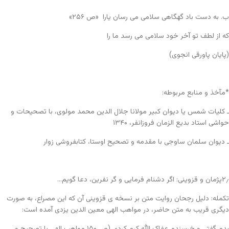
ب. به دست باد گهگاهی سلامی می رسان یارا «ص ۲۵۶»
که از لطف تو آخر خود سلامی می رسد ما را
(پایان پاورقی انجوی)
*مآخذ و منابع مربوطه:
ـ کلیات شمس یا دیوان کبیر مولانا جلال الدین محمد مولوی، با تصحیحات و
حواشی استاد بدیع الزمان فروزانفر، ۱۳۴۰
ـ دیوان سلمان ساوجی با مقدمه و تصحیح اوستا، کتابفروشی زوار
۲٫پژمان و قزوینی: اگر دشنام فرمایی و گر نفرین، دعا گویم…
تکمله: دلیل رجحان روایت متن بر نسخه ی قزوینی آن که این مصراع، به صورت
دیگری قریب به متن حاضر، در مواهب الهی معین الدین یزدی آمده است:
بدم گفتی و خرسندم عفاک الله کرم کردی (ص ۱۵۰ مواهب الهی با تصحیح و