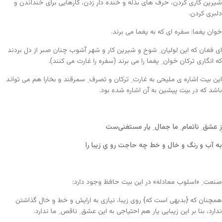
شیرین کاری کردن، حرف های بذله و خنده دار زدن، کارهایی برای خنداندن و
دلبری کردن.
خوان یغما: سفره ای که به یغما می برند.
ای فغان که این لولیان ِ شوخ و شیرین کار و شهر آشوب چنان صبر از دل بردند
که انگاری ترکان خوان ِ یغما را می برند (سفره را غارت می کنند).
این بیت اشاره ی ملیحی به غارت ِ ترکان و تصرف ِ سمرقند و بخارا هم می تواند
باشد که در بیت پیشین به آن اشاره شده بود.
زِ عشق ِ ناتمام ِ ما جمال ِ یار مستغنی‌ست
به آب و رنگ و خال و خط چه حاجت رو یِ زیبا را
صنعت ِ «اسلوب معادله» در این بیت حافظ وجود دارد:
همچنان که {بدیهی است که} روی زیبا، نیازی به ارایش و خط و خال گذاشتن
ندارد، بنا بر این زیبایی یار هم احتیاجی به این عشق ِ ناقص ِ ما ندارد.