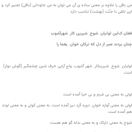
می باقی را علاوه بر معنی ساده ی آن می توان به می جاودانی (باقی) تعبیر کرد و
این تلقی با جنّت (بهشت) تناسب دارد.
فغان ک‌این لولیان ِ شوخ ِ شیرین کار ِ شهرآشوب
چنان بردند صبر از دل که ترکان خوان ِ یغما را
لولیان ِ شوخ ِ شیرینکار ِ شهر آشوب. واج آرایی حرف شین چشمگیر (گوش نواز)
است.
لولی به معنی بی شرم و بی حیا آمده است.
لولی به معنی آوازه خوان ِ دوره گرد نیز آمده است. به معنی کولی و به معنی لوند
هم آمده است.
شوخ به معنی ناپاک و به معنی بذله گو هم هست.