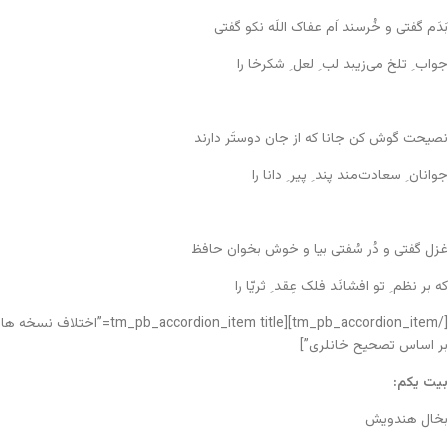
بَدَم گفتی و خُرسند اَم عفاک اللَه نکو گفتی
جواب ِ تلخ می‌زیبد لب ِ لعل ِ شکرخا را
نصیحت گوش کن جانا که از جان دوستَر دارند
جوانان ِ سعادت‌مند پند ِ پیر ِ دانا را
غزل گفتی و دُر سُفتی بیا و خوش بخوان حافظ
که بر نظم ِ تو افشانَد فلک عِقد ِ ثریّا را
[/tm_pb_accordion_item][tm_pb_accordion_item title=”اختلاف نسخه ها
بر اساس تصحیح خانلری”]
بیت یکم:
بخال هندویش