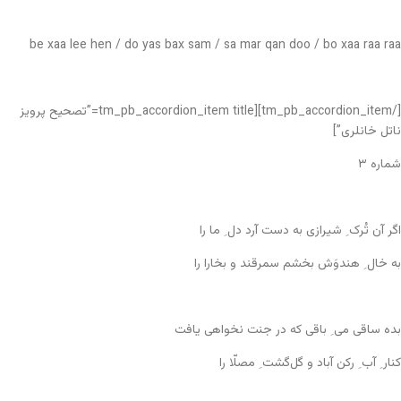
be xaa lee hen / do yas bax sam / sa mar qan doo / bo xaa raa raa
[/tm_pb_accordion_item][tm_pb_accordion_item title=”تصحیح پرویز
ناتل خانلری”]
شماره ۳
اگر آن تُرک ِ شیرازی به دست آرد دل ِ ما را
به خال ِ هندوَش بخشم سمرقند و بخارا را
بده ساقی می ِ باقی که در جنت نخواهی یافت
کنار ِ آب ِ رکن آباد و گل‌گشت ِ مصلّا را