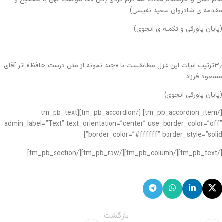
مقدمه ی شادروان سعید نفیسی)
(پایان پاورقی و تکمله ی انجوی)
۳٫ترتیب ابیات این غزل مطابقست با «چند نمونه از متن درست حافظ» اثر آقای
مسعود فرزاد.
(پایان پاورقی انجوی)
[/tm_pb_accordion_item] [/tm_pb_accordion][tm_pb_text
admin_label=”Text” text_orientation=”center” use_border_color=”off”
border_color=”#ffffff” border_style=”solid”]
[/tm_pb_text][/tm_pb_column][/tm_pb_row][/tm_pb_section]
بازگشت