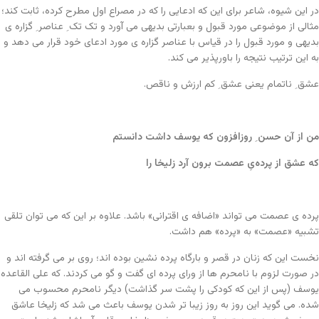
در این شیوه، شاعر برای این که ادعایی را که در مصراع اول مطرح کرده، ثابت کند؛
مثالی از موضوعی مورد قبول و بعبارتی بدیهی می آورد و تک تک ِ عناصر ِ گزاره ی
بدیهی و مورد قبول را در قیاس با عناصر گزاره ی مورد ادعای خود قرار می دهد و
به این ترتیب نتیجه را باورپذیر می کند.
عشق ِ ناتمام یعنی عشق ِ کم ارزش و ناقص.
من از آن حسن ِ روزافزون که یوسف داشت دانستم
که عشق از پرده‌یِ عصمت برون آرد زلیخا را
پرده ی عصمت می تواند «اضافه ی اقترانی» باشد. علاوه بر این که می توان تلقی
تشبیه «عصمت» به «پرده» هم داشت.
نخست این که زنان در قصر و بارگاه پرده نشین بوده اند؛ روی بر می گرفته اند و
در صورت لزوم با نامحرم ها از ورای پرده ای گفت و گو می کردند. که علی القاعده
یوسف (پس از این که کودکی را پشت سر گذاشت) دیگر نامحرم محسوب می
شده. می گوید این روز به روز زیبا تر شدن یوسف باعث می شد که زلیخا عاشق