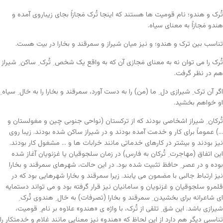
تُرک و هندو؛ نام قومیت ها هستند که اینجا تُرک مَجازاً بجای زیباروی آمده و
هندو مَجازاً به معنای سیاه.
تناسب بین ترک و هندو؛ و نیز میان شیراز و سمرقند و بخارا در بیت هست.
تُرک را می توان نه به معنای مَجازی آن که به واقع یک شخص ِ تُرک ِ ساکن ِ شیراز
هم در نظر گرفت.
اگر آن ترک ِ شیرازی دل ِ ما (من) را به دست آورد، سمرقند و بخارا را به خال ِ سیاه ِ
او خواهم بخشید.
تُرکان ِ شیراز اشخاصی بودند که از ترکستان (نواحی جنوبی چین و مغولستان و
…) عموماً برای کار و خدمت آمده بودند و در شیراز ساکن شده بودند. زیبا روی
نیز بودند و بیشتر در کارهای خدماتی مانند خرابات ها و … مشغول کار بودند.
این اتفاق (مهاجرت ِ تُرکان به فارس) در زمان سلجوقیان یا غزنویان آغاز شده
بوده و در عصر ِ حافظ تثبیت شده بود. در این حالت، شهرهای سمرقند و بخارا
نیز ارتباط جالبی با مضمون می یابند. زیرا سمرقند و بخارا شهرهایی بود که در
قلمرو سلجوقیان و غزنویان و سامانیان نیز قرار گرفته بود و می تواند دستمایه
ای شاعرانه برای بخشیدن ِ سمرقند و بخارا (تصرفات) به خال ِ هندوی تُرک ِ
شیرازی باشد. این شق ِ تلقی از تُرک، با واژه ی «هندو» علاوه بر نام ِ قومیت،
تناسبی دیگر هم دارد از این لحاظ که «هندو» نیز معنایی مانند غلام و خدمتکار را