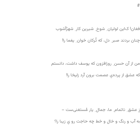
#
فغان! ک‌این لولیان ِ شوخ ِ شیرین کار ِ شهرْآشوب
چنان بردند صبر ِ دل، که تُرکان خوان ِ یغما را!
من از آن حسن ِ روزافزون که یوسف داشت، دانستم
که عشق از پرده‌یِ عصمت برون آرد زلیخا را!
زِ عشق ِ ناتمام ِ ما، جمال ِ یار مُستغنی‌ست –
به آب و رنگ و خال و خط چه حاجت رو یِ زیبا را؟