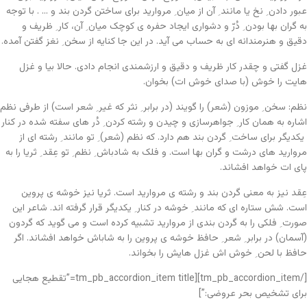
عبور دادن ِ نخ یا مانند ِ آن از میان ِ مروارید برای ساختن گردن بند و … . با توجه
به گران بها بودن ِ دُرّ و دشواری ایجاد حفره ی کوچک میان ِ آن، کار ِ ظریف و
دقیق و هنرمندانه ای به حساب می آید. در این جا کنایه از سخن ِ نغز گفتن آمده.
غزل گفتی و چقدر کار ظریف و دقیق و ارزشمندی انجام دادی. حالا بیا و غزل
هایت را خوش (با صدای خوش ات) بخوان.
نظم: سخن ِ موزون (شعر) را گویند (در برابر ِ نثر که غیر ِ شعر است) از طرفی نظم
اشاره به همان کار ِ جواهرسازی و چیدن و رشته کردن ِ دُر های سفته شده در کنار
ِ یکدیگر برای ساخت ِ گردن بند هم دارد. که نظم (شعر) ِ تو مانند ِ رشته ای از
مروارید های درشت و گران بها است. و فلک به شادباش ِ نظم ِ تو عِقد ِ ثریا را به
پای ات خواهد افشاند.
عِقد نیز به معنی گردن بند و رشته ی مروارید است. ثریا نیز خوشه ی پروین
است. شش ستاره ای که مانند ِ خوشه در کنار ِ یکدیگر قرار گرفته اند. شاعر این
صورت ِ فلکی را به گردن بندی از مروارید تشبیه کرده است و می گوید که گردون
(آسمان) در برابر ِ شعر ِ حافظ خوشه ی پروین را به شاباش خواهد افشاند. اگر
حافظ با لحن ِ خوش اش غزل هایش را بخواند.
[/tm_pb_accordion_item][tm_pb_accordion_item title=”تقطیع هجایی
برای تشخیص بحر عروضی:”]