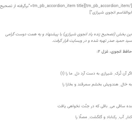
[/tm_pb_accordion_item][tm_pb_accordion_item title=”برگرفته از تصحیح
ابوالقاسم انجوی شیرازی”]
این بخش (تصحیح زنده یاد انجوی شیرازی) با پیشنهاد و به همت دوست گرامی
سید حمید صدر تهیه شده و در وبسایت قرار گرفت.
حافظ انجوی، غزل ۲:
اگر آن تُرک ِ شیرازی به دست آرد دل ِ ما را (۱)
به خال ِ هندویش بخشم سمرقند و بخارا را
بده ساقی می ِ باقی که در جنّت نخواهی یافت
کنار ِ آب ِ رکناباد و گلگشت ِ مصلّا را