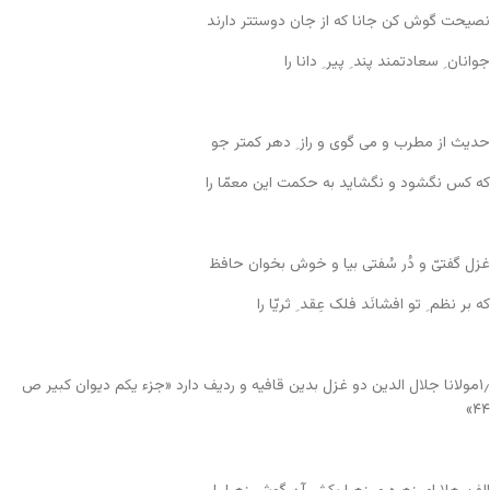
نصیحت گوش کن جانا که از جان دوستتر دارند
جوانان ِ سعادتمند پند ِ پیر ِ دانا را
حدیث از مطرب و می گوی و راز ِ دهر کمتر جو
که کس نگشود و نگشاید به حکمت این معمّا را
غزل گفتیّ و دُر سُفتی بیا و خوش بخوان حافظ
که بر نظم ِ تو افشانَد فلک عِقد ِ ثریّا را
۱٫مولانا جلال الدین دو غزل بدین قافیه و ردیف دارد «جزء یکم دیوان کبیر ص
۴۴»