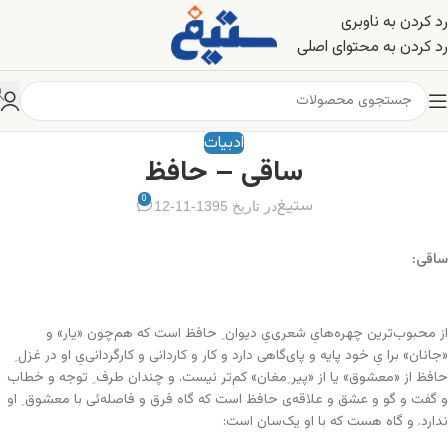
رد کردن به ناوبری
رد کردن به محتوای اصلی
ادبیات
ساقی – حافظ
0
ستیغ
در تاریخ 1395-11-12
ساقی:
از محبوب‌ترین چهره‌هایِ شعری‌یِ دیوان ِ حافظ است که هم‌چون «یار» و
«جانان» برا یِ خود پایه و پای‌گاهی دارد و کار و کاردانی و کارگردانی‌یِ او در غزل ِ
حافظ از «معشوق» یا از «پیر ِمغان» کم‌تر نیست. و چندان طرف ِ توجه و خطاب
و گفت و گو و عشق و علاقه‌ی حافظ است که گاه فرق و فاصله‌ئی با معشوق ِ او
ندارد. و گاه هست که با او یک‌سان است: