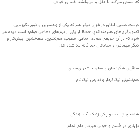
که مستی می‌کند با عقل و می‌بخشد خماری خوش
درست همین اتفاق در غزل ِ دیگر هم که یکی از زنده‌ترین و ذوق‌انگیز‌ترین
تصویرگری‌های هنرمندانه‌یِ حافظ از یکی از بزم‌های «حاجی قوام» است دیده می
شود که در آن حریف ِ هم‌د‌‌م، ساقی، مطرب، هم‌نشین، صف‌نشین، پیش‌کار و
دیگر مهمانان و میزبانان جداگانه یاد شده اند:
ساقی‌یِ شکّر‌دهان و مطرب ِ شیرین‌سخن
هم‌نشینی نیک‌کردار و ندیمی نیک‌نام
شاهدی از لطف و پاکی رَشک ِ آب ِ زندگی
دل‌بَری در حُسن و خوبی غیرت ِ ماه ِ تمام