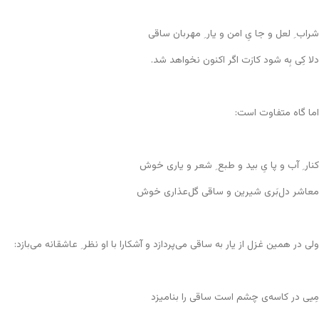
شراب ِ لعل و جا یِ امن و یار ِ مهربان ساقی
دلا کِی بِه شود کارَت اگر اکنون نخواهد شد.
اما گاه متفاوت است:
کنار ِ آب و پا یِ بید و طبع ِ شعر و یاری خوش
معاشر دل‌بَری شیرین و ساقی گل‌عذاری خوش
ولی در همین غزل از یار به ساقی می‌پردازد و آشکارا با او نظر ِ عاشقانه می‌بازد:
مِیی در کاسه‌ی چشم است ساقی را بنامیزد