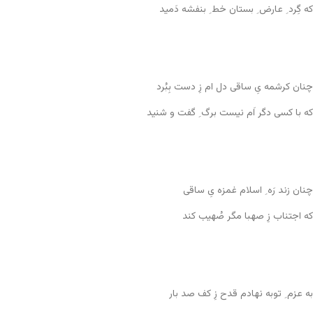
که گِرد ِ عارض ِ بستان خط ِ بنفشه دَمید
چنان کرشمه یِ ساقی دل ام زِ دست بِبُرد
که با کسی دگر اَم نیست برگ ِ گفت و شنید
چنان زند رَه ِ اسلام غمزه یِ ساقی
که اجتناب زِ صهبا مگر صُهیب کند
به عزم ِ توبه نهادم قدح زِ کف صد بار