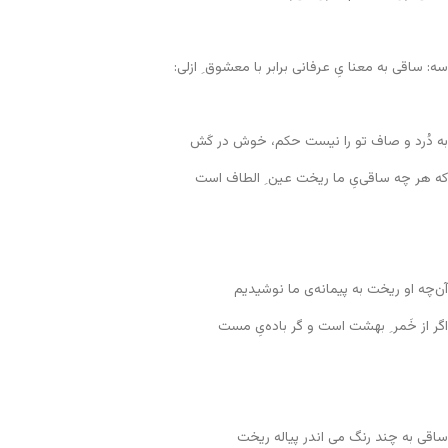
سه: ساقی به معنا یِ عرفانی برابر با معشوق ِ ازلی:
به دُرد و صاف تو را نیست حکم، خوش در کَش
که هر چه ساقی‌یِ ما ریخت عین ِ الطاف است
آن‌چه او ریخت به پیمانه‌ی ما نوشیدیم
اگر از خَمر ِ بهشت است و گر باده‌یِ مست
ساقی به چند رنگ می اندر پیاله ریخت