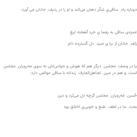
دوباره یاد ِ ساقی‌یِ شکّر دهان می‌کند و او را در ردیف ِ جانان می آورد:
غمزه‌ی ساقی به یغما یِ خرد آهخته تیغ
زلف ِ جانان از برا یِ صید ِ دل گسترده دام
یا در وصف ِ مجلس ِ دیگر هم که هوش و حواس‌اش به سوی مه‌رویان ِ مجلس
است، و هم در عین ِ تجاهل‌العارف ِ رندانه با ساقی عوالمی دارد:
حُسن ِ مَه‌رویان ِ مجلس گرچه دل می‌بُرد و دین
بحث ِ ما در لطف ِ طبع و خوبی‌یِ اخلاق بود