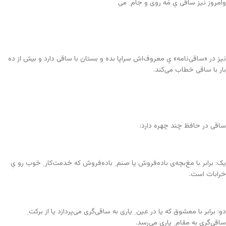
وامروز نیز ساقی یِ مَه روی و جام ِ می
نیز در «ساقی‌نامه» یِ معروف‌اش سراپا بده و بستان با ساقی دارد و بیش از ده
بار با ساقی خطاب می‌کند.
ساقی در حافظ چند چهره دارد:
یک: برابر با مغ‌بچه‌ی باده‌فروش یا صنم ِ باده‌فروش که خدمت‌کار ِ خوب رو یِ
خرابات است.
دو: برابر با معشوق که یا در عین ِ یاری به ساقی‌گری می‌پردازد یا از برکت ِ
ساقی‌گری به مقام ِ یاری می‌رسد.