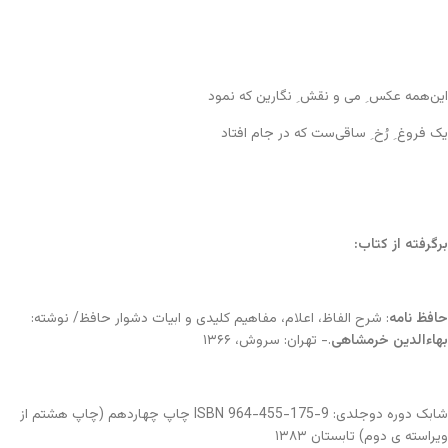
این‌همه عکس ِ می و نقش ِ نگارین که نمود
یک فروغ ِ رُخ ِ ساقی‌ست که در جام افتاد
برگرفته از کتاب:
حافظ نامه
: شرح الفاظ، اعلام، مفاهیم کلیدی و ابیات دشوار حافظ/ نوشته:
بهاء‌الدین خرمشاهی
.- تهران: سروش، ۱۳۶۶
شابک دوره دوجلدی: ISBN 964-455-175-9 چاپ چهاردهم (چاپ هشتم از
ویراسته ی دوم) تابستان ۱۳۸۳