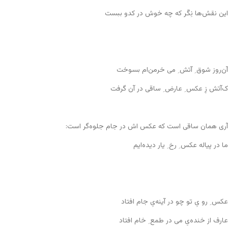
این نقش‌ها نِگَر که چه خوش در کدو ببست
آن‌روز شوق ِ آتش ِ می خرمن‌ام بسوخت
ک‌آتش زِ عکس ِ عارض ِ ساقی در آن گرفت
آری همان ساقی است که عکس اش در جام جلوه‌گر است:
ما در پیاله عکس ِ رخ ِ یار دیده‌ایم
عکس ِ رو یِ تو چو در آینه‌یِ جام افتاد
عارف از خنده‌یِ می در طمع ِ خام افتاد