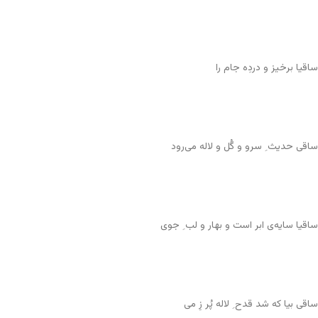
ساقیا برخیز و دردِه جام را
ساقی حدیث ِ سرو و گُل و لاله می‌رود
ساقیا سایه‌ی ابر است و بهار و لب ِ جوی
ساقی بیا که شد قدح ِ لاله پُر زِ می