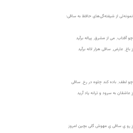
نمونه‌ئی از شیفته‌گی‌های حافظ به ساقی:
چو آفتاب ِ می از مشرق ِ پیاله برآید
زِ باغ ِ عارض ِ ساقی هزار لاله برآید
چو لطف ِ باده کند جِلوه در رخ ِ ساقی
زِ عاشقان به سرود و ترانه یاد آرید
زِ رو یِ ساقی یِ مهوش گلی بچین امروز