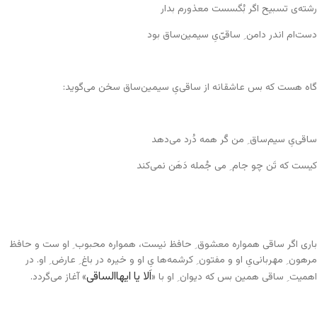
رشته‌ی تسبیح اگر بُگسست معذورم بدار
دست‌ام اندر دامن ِ ساقیّ‌یِ سیمین‌ساق بود
گاه هست که بس عاشقانه از ساقی‌یِ سیمین‌ساق سخن می‌گوید:
ساقی‌یِ سیم‌ساق ِ من گَر همه دُرد می‌دهد
کیست که تَن چو جام ِ می جُمله دَهَن نمی‌کند
باری اگر ساقی همواره معشوق ِ حافظ نیست، همواره محبوب ِ او ست و حافظ
مرهون ِ مهربانی‌یِ او و مفتون ِ کرشمه‌ها یِ او و خیره در باغ ِ عارض ِ او. در
اَلا یا ایهاالساقی
اهمیت ِ ساقی همین بس که دیوان ِ او با «
» آغاز می‌گردد.