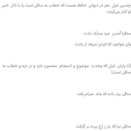
چندین غزل ِ نغز در دیوان ِ حافظ هست که خطاب به ساقی است یا با ذکر ِ خیر ِ
او آغاز می‌گردد:
ساقیا آمدن ِ عید مبارک بادت
وان مواعید که کردی مرواد از یادت
(تا پایان ِ غزل که وحدت ِ موضوع و انسجام ِ مضمون دارد و در باره و خطاب به
ساقی است)
ساقی بیار باده که ماه ِ صیام رفت
ساقی بیا که یار زِ رُخ پرده بر گرفت