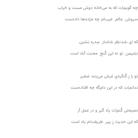
چه گویم‌ات که به می‌خانه دوش مست و خراب
سروش ِ عالَم ِ غیب‌ام چه مژده‌ها داده‌ست
که ای بلندنظر شاه‌باز ِ سِدره نِشین
نشیمن ِ تو نه این کُنج ِ محنت آباد است
تو را زِ کُنگره‌یِ عَرش می‌زنند صَفیر
ندانم‌ات که در این دام‌گَه چه افتاده‌ست
نصیحتی کُنم‌ات یاد گیر و در عمل آر
که این حدیث زِ پیر ِ طریقت‌ام یاد است