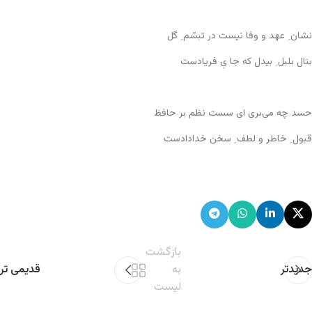
نشان ِ عهد و وفا نیست در تبسّم ِ گل
بنال بلبل ِ بیدل که جا یِ فریادست
حسد چه می‌بری ای سست نظم بر حافظ
قبول ِ خاطر و لطف ِ سخن خدادادست
بازگشت
جدیدتر
به
قدیمی تر
لیست