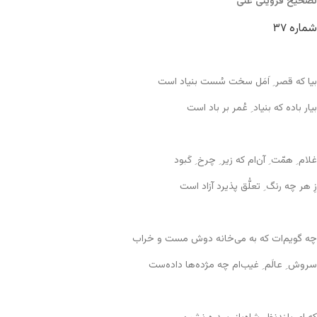
تصحیح قزوینی غنی
شماره ۳۷
بیا که قصر ِ اَمَل سخت سُست بنیاد است
بیار باده که بنیاد ِ عُمر بر باد است
غلام ِ همّت ِ آن‌ام که زیر ِ چرخ ِ کَبود
زِ هر چه رنگ ِ تعلُّق پذیرد آزاد است
چه گویم‌ات که به می‌خانه دوش مست و خراب
سروش ِ عالَم ِ غیب‌ام چه مژده‌ها داده‌ست