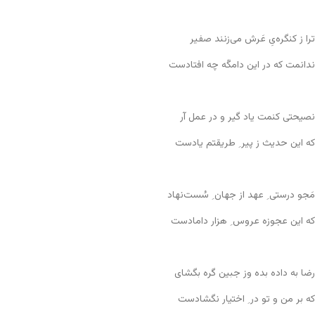
ترا ز کنگره‌یِ عَرش می‌زنند صفیر
ندانمت که در این دامگَه چه افتادست
نصیحتی کنمت یاد گیر و در عمل آر
که این حدیث ز پیر ِ طریقتم یادست
مَجو درستی ِ عهد از جهان ِ سُست‌نهاد
که این عجوزه عروس ِ هزار دامادست
رضا به داده بده وز جبین گره بگشای
که بر من و تو در ِ اختیار نگشادست