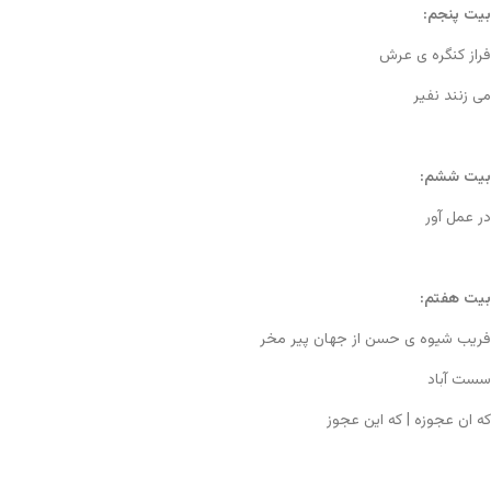
بیت پنجم:
فراز کنگره ی عرش
می زنند نفیر
بیت ششم:
در عمل آور
بیت هفتم:
فریب شیوه ی حسن از جهان پیر مخر
سست آباد
که ان عجوزه | که این عجوز