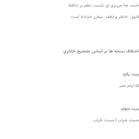
حَسَد چه می‌بری ای سُست نظم بر حافظ
قبول ِ خاطر و لطف ِ سخن خداداد است
اختلاف نسخه ها بر اساس تصحیح خانلری
بیت یکم:
که ایام عمر
بیت سوم:
مست شراب | مست خراب