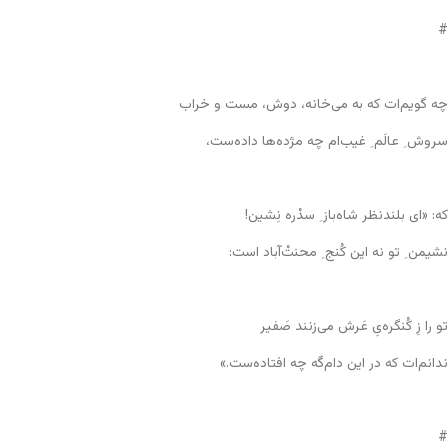
#
چه گویم‌ات که به می‌خانه، دوش، مست و خراب
سروش ِ عالَم ِ غیب‌ام چه مژده‌ها داده‌ست،
که: «ای بلندنظر شاه‌باز ِ سدْره نِشین!
نشیمن ِ تو نه این کُنج ِ محنتْ‌آباد است:
تو را زِ کُنگره‌یِ عَرش می‌زنند صَفیر
ندانم‌ات که در این دام‌گَه چه افتاده‌ست.»
#