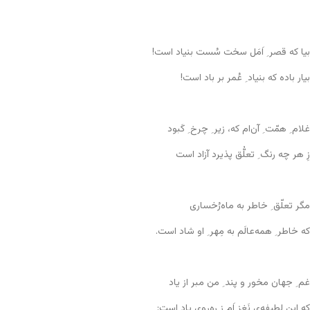
بیا که قصر ِ اَمَل سخت سُست بنیاد است!
بیار باده که بنیاد ِ عُمر بر باد است!
غلام ِ همّت ِ آن‌ام که، زیر ِ چرخ ِ کَبود
زِ هر چه رنگ ِ تعلُّق پذیرد آزاد است
مگر تعلّق ِ خاطر به ماه‌رُخساری
که خاطر ِ همه‌عالَم به مِهر ِ او شاد است.
غم ِ جهان مخور و پند ِ من مبر از یاد
که این لطیفه‌یِ نَغز اَم زِ ره‌روی یاد است: