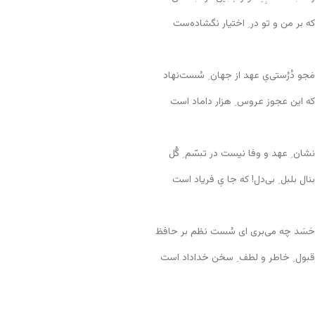
که بر من و تو در ِ اختیار نگشاده‌ست
مَجو دُرُستی‌یِ عهد از جهان ِ سُست‌نهاد
که این عجوز عروس ِ هزار داماد است
نشان ِ عهد و وفا نیست در تبسّم ِ گُل
بنال بلبل ِ بی‌دل! که جا یِ فریاد است
حَسَد چه می‌بری ای سُست نظم بر حافظ
قبول ِ خاطر و لطف ِ سخن خداداد است