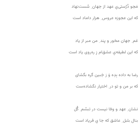
مَجو دُرُستی‌یِ عهد از جهان ِ سُست‌نهاد
که این عجوزه عروس ِ هزار داماد است
غم ِ جهان مخور و پند ِ من مبر از یاد
که این لطیفه‌یِ عشق‌ام زِ ره‌روی یاد است
رضا به داده بِدِه وَ ز جَبین گره بگشای
که بر من و تو در ِ اختیار نگشاده‌ست
نشان ِ عهد و وفا نیست در تبسّم ِ گُل
بنال بلبل ِ عاشق که جا یِ فریاد است