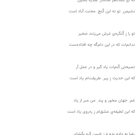
که ای بلندنظر شاه‌باز ِ سِدره نِشین
نشیمن ِ تو نه این کُنج ِ محنت آباد است
تو را زِ کُنگره‌یِ عَرش می‌زنند صَفیر
ندانم‌ات که در این دام‌گَه چه افتاده‌ست
نصیحتی کُنم‌ات یاد گیر و در عمل آر
که این حدیث زِ پیر ِ طریقت‌ام یاد است
غم ِ جهان مخور و پند ِ من مبر از یاد
که این لطیفه‌یِ عشق‌ام زِ ره‌روی یاد است
رضا به داده بِدِه وَ ز جَبین گره بگشای