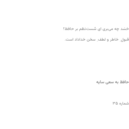
حَسَد چه می‌بری ای سُست‌نظم بر حافظ؟
قبول ِ خاطر و لطف ِ سخن خداداد است.
حافظ به سعی سایه
شماره ۳۵