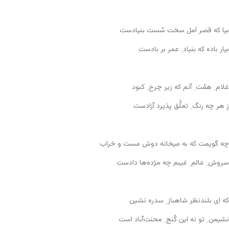
بیا که قصر اَمل سخت سُست بنیادست
بیار باده که بنیاد ِ عمر بر بادست
غلام ِ همّت ِ آنم که زیر چرخ ِ کبود
زِ هر چه رنگ ِ تعلُّق پذیرد آزادست
چه گویمت که به میخانه دوش مست و خراب
سروش ِ عالم ِ غیبم چه مژده‌ها دادست
که ای بلندنظر شاهباز ِ سدره نشین
نشیمن ِ تو نه این کُنج ِ محنت‌آباد است