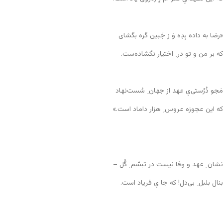
«رضا به داده بِدِه وَ ز جَبین گره بگشای
که بر من و تو در ِ اختیار نگشاده‌ست.
مَجو دُرُستی‌یِ عهد از جهان ِ سُست‌نهاد
که این عجوزه عروس ِ هزار داماد است.»
نشان ِ عهد و وفا نیست در تبسّم ِ گُل –
بنال بلبل ِ بی‌دل! که جا یِ فریاد است.