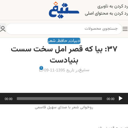
رد کردن به ناوبری
رد کردن به محتوای اصلی
ادبیات
حافظ
شعر
,
,
۳۷: بیا که قصر امل سخت سست
بنیادست
1
ستیغ
در تاریخ 1395-11-09
خش‌کننده
00:00
00:00
وت
روخوانی شعر با صدای سهیل قاسمی