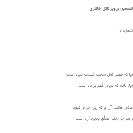
تصحیح پرویز ناتل خانلری
شماره ۳۷
بیا که قصر ِ اَمَل سخت سُست بنیاد است
بیار باده که بنیاد ِ عُمر بر باد است
غلام ِ همّت ِ آن‌ام که زیر ِ چرخ ِ کَبود
زِ هر چه رنگ ِ تعلُّق پذیرد آزاد است