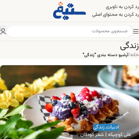
رد کردن به ناوبری
رد کردن به محتوای اصلی
ادبیات
زندگی
,
حسینقلی | قصه ی مردی که لب نداشت
زندگی
1
ستیغ
خانه
/
آرشیو دسته بندی "زندگی"
ادبیات
زندگی
,
زندگی
علی کوچیکه | شعر کودکان