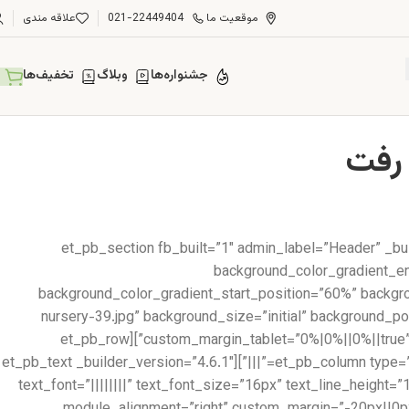
موقعیت ما
021-22449404
علاقه مندی
جشنواره‌ها
وبلاگ
تخفیف‌ها
[et_pb_section fb_built=”1″ admin_label=”Header” _b
background_color_gradient_en
background_color_gradient_start_position=”60%” backg
nursery-39.jpg” background_size=”initial” background_
custom_margin_tablet=”0%|0%||0%||true” custom_margin_phone=”” custom_margin_last_edited=”on|desktop” custom_padding=”||||false|false” collapsed=”off”][et_pb_row
_builder_version=”3.25″ collapsed=”off”][et_pb_column type=”4_4″ _builder_version=”3.25″ custom_padding=”|||” custom_padding__hover=”|||”][et_pb_text _builder_version=”4.6.1″
text_font=”||||||||” text_font_size=”16px” text_line_height