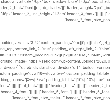
header_font=”||||||||” header_2_font=”Frank
e=”48px” header_2_line_height=”1.2em” header_3_font=”||||||||
header_2_font_size_phon
”1″ admin_label=”What We Do” _builder_version=”3.22″ custom_padding=”0px||0px||false”
equal=”on” padding_top_bottom_link_2=”true” padding_left_right_link_2=”fa
th=”100%” custom_padding=”0px||0px||true” use_custom_width
4.5.7″ background_image=”https://setiq.com/wp-content/uploads/202
 custom_padding=”6vw|10vw|6vw|5vw” custom_padding_tablet=
_font=”||||||||” ol_font=”||||||||” header_font=”||||||||” header_2
 header_4_font=”||||||||” header_5_font=”||||||||” header_6_fon
header_2_font_size_tablet=”” header_2_font_size_pho