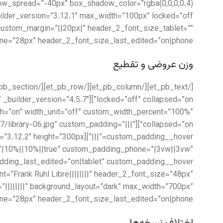
” custom_margin=”||20px|” header_2_font_size_tablet=””
e=”28px” header_2_font_size_last_edited=”on|phone”]
وزن عروضی و تقطیع
lse” _builder_version=”4.5.7″
=”on” width_unit=”off” custom_width_percent=”100%”
0/07/library-06.jpg” custom_padding=”|||”
”|10%||10%||true” custom_padding_phone=”|3vw||3vw”
_font=”Frank Ruhl Libre||||||||” header_2_font_size=”48px”
t=”||||||||” background_layout=”dark” max_width=”700px”
ne=”28px” header_2_font_size_last_edited=”on|phone”]
اختلاف نسخه‌ها