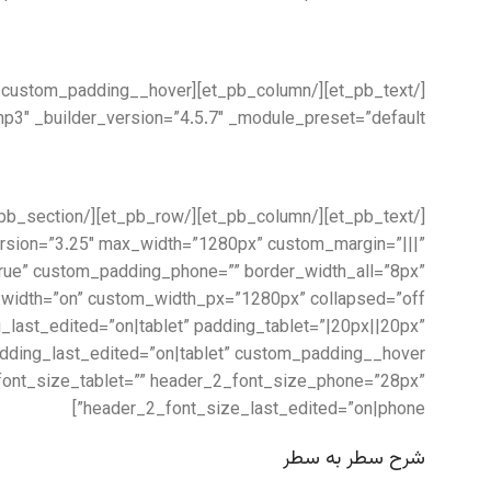
e_preset=”default”][/et_pb_audio][et_pb_text _builder_version=”4.5.7″ _module_preset=”default”]
ersion=”3.25″ max_width=”1280px” custom_margin=”|||”
rue” custom_padding_phone=”” border_width_all=”8px”
ast_edited=”on|tablet” padding_tablet=”|20px||20px”
_font_size_tablet=”” header_2_font_size_phone=”28px”
header_2_font_size_last_edited=”on|phone”]
شرح سطر به سطر