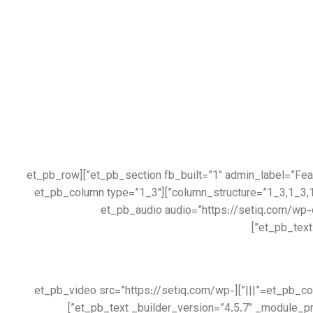
[/et_pb_text][/et_pb_column][/et_pb_row][/et_pb_section][et_pb_section fb_built=”1″ admin_label=”Features” _builder_version=”3.22″ locked=”off” collapsed=”on”][et_pb_row
column_structure=”1_3,1_3,1_3″ _builder_version=”3.25″ max_width=”1280px” use_custom_width=”on” custom_width_px=”1280px” collapsed=”on”][et_pb_column type=”1_3″
_builder_version=”3.25″ custom_padding=”|||” custom_padding__hover=”|||”][et_
[/et_pb_text][/et_pb_column][et_pb_column type=”1_3″ _builder_version=”3.25″ custom_padding=”|||” custom_padding__hover=”|||”][et_pb_video src=”https://setiq.com/wp-