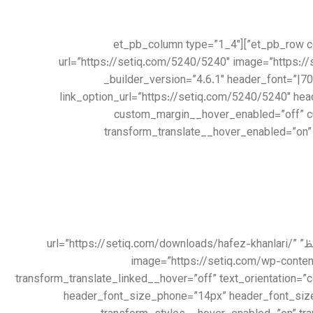
[/et_pb_text][/et_pb_column][/et_pb_row][et_pb_row column_structure=”1_4,1_4,1_4,1_4″ _builder_version=”4.5.1″ collapsed=”on”][et_pb_column type=”1_4″
url=”https://setiq.com/5240/5240″ image=”https://setiq.com/wp-content/upl”
_builder_version=”4.6.1″ header_font=”|70
link_option_url=”https://setiq.com/5240/5240″ he
custom_margin__hover_enabled=”off” cu
transform_translate__hover_enabled=”on
[/et_pb_blurb][/et_pb_column][et_pb_column type=”1_4″ _builder_version=”3.26.4″][et_pb_blurb title=”دیوان غزلیات حافظ” url=”https://setiq.com/downloads/hafez-khanlari/”
image=”https://setiq.com/wp-content
transform_translate_linked__hover=”off” text_orientation=”
header_font_size_phone=”14px” header_font_size