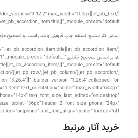
_module_preset=”default”][et_pb_accordion_item title=”چند نسخه متفاوت با نسخه مرجع” open=”on” _builder_version=”4.5.7″ _module_preset=”default”]
اساس کار ستیغ، نسخه چاپ قزوینی و غنی است. و تصحیح‌های
t=”1.1em” text_orientation=”center” max_width=”640px”
e_phone=”14px” text_font_size_last_edited=”on|desktop”
t_size_tablet=”36px” header_2_font_size_phone=”24px”
ited=”on|phone” text_text_align=”center” locked=”off”]
خرید آثار مرتبط