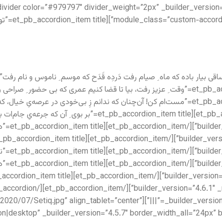
_ open=”off”][/et_pb_accordion_item][et_pb_accordion_item title
_m title
_em title
_m title
setiq.com/wp-content/uploads/2020/07/Setiq.jpg” align_tablet=”center”
on|desktop” _builder_version=”4.5.7″ border_width_all=”24px” 