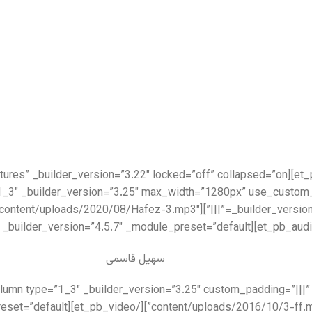
pb_audio audio=”https://setiq.com/wp-content/uploads/2020/08/Hafez-3.mp3″
سهیل قاسمی
content/uploads/2016/10/3-ff.mp4″ _builder_version=”4.5.7″ 