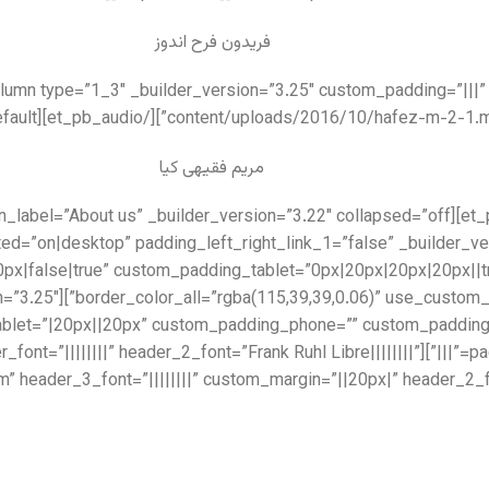
فریدون فرح اندوز
content/uploads/2016/10/hafez-m-2-1.mp3″ _builder_version=”4.5.7″ _modul
مریم فقیهی کیا
ed=”on|desktop” padding_left_right_link_1=”false” _builder_v
x|false|true” custom_padding_tablet=”0px|20px|20px|20px||t
_builder_version=”3.25″
let=”|20px||20px” custom_padding_phone=”” custom_padding_l
xt _builder_version=”4.5.7″ header_font=”||||||||” header_2_font=”Frank Ruhl Libre||||||||”
” header_3_font=”||||||||” custom_margin=”||20px|” header_2