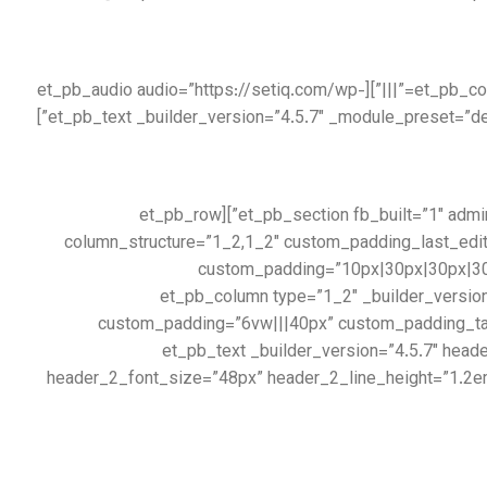
[/et_pb_text][/et_pb_column][et_pb_column type=”1_3″ _builder_version=”3.25″ custom_padding=”|||” custom_padding__hover=”|||”][et_pb_audio audio=”https://setiq.com/wp-
[/et_pb_text][/et_pb_column][/et_pb_row][/et_pb_section][et_pb_section fb_built=”1″ admin_label=”About us” _builder_version=”3.22″ collapsed=”off”][et_pb_row
column_structure=”1_2,1_2″ custom_padding_last_edit
custom_padding=”10px|30px|30px|30p
border_color_all=”rgba(115,39,39,0.06)” use_custom_width=”on” custom_width_px=”1280px” collapsed=”off”][et_pb_column type=”1_2″ 
custom_padding=”6vw|||40px” custom_padding_tab
padding_last_edited=”on|tablet” custom_padding__hover=”|||”][et_pb_te
header_2_font_size=”48px” header_2_line_height=”1.2em