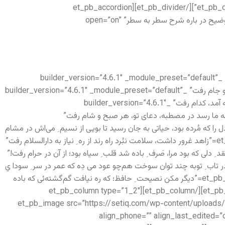
[/et_pb_text][et_pb_divider color=”#979797″ divider_weight=”2px” _builder_version=”3.12.1″ max_width=”100px” locked=”off”][/et_pb_divider][et_pb_accordion
module_class=”custom-accordion” _builder_version=”4.6.1″ _module_preset=”default”][et_pb_accordion_item title=”توضیح در باره شرح سطر به سطر” open=”on”
[/et_pb_accordion_item][et_pb_accordion_item title=”ساقی بیار باده که ماه ِ صیام رفت دَردِه قَدَح که موسم ِ ناموس و نام رفت” _builder_version=”4.6.1″ _module_preset=”default”
open=”off”][/et_pb_accordion_item][et_pb_accordion_item title=”وقت ِ عزیز رفت، بیا تا قضا کنیم عمری که بی حضور ِ صراحی و جام رفت” _builder_version=”4.6.1″ _module_preset=”default”
open=”off”][/et_pb_accordion_item][et_pb_accordion_item title=”مست‌ام کن! آن‌چنان که ندانم زِ بی‌خودی در عرصه‌یِ خیال، که آمد، کدام رفت” _builder_version=”4.6.1″
module_preset=”default”=”بر بوی ِ آن که جرعه‌یِ جام‌ات به ما رسد در مصطبه، دعای تو، هر صبح و شام رفت”
builder_version=”4.6.1″ _module_preset=”default” open=”off”][/et_pb_accordion_item][et_pb_accordion_ite=”دل را که مُرده بود، حیاتی به جان رسید تا بویی از نسیم ِ می‌اش در مشام
رفت” _builder_version=”4.6.1″ _module_preset=”default” open=”off”][/et_pb_accordion_item][et_pb_accordion_item title=”زاهد غرور داشت، سلامت نبُرد راه رند از ره ِ نیاز به دارالسلام رفت”
builder_version=”4.6.1″ _module_preset=”default” open=”off”][/et_pb_accordion_item][et_pb_accordion_it=”نقد ِ دلی که بود مرا، صَرف ِ باده شد قلب ِ سیاه بود؛ از آن در حرام رفت!”
builder_version=”4.6.1″ _module_preset=”default” open=”off”][/et_pb_accordion_item][et_pb_accordion_ite=”در تاب ِ توبه چند توان سوخت هم‌چو عود می دِه که عمر در سر ِ سودا یِ
خام رفت” _builder_version=”4.6.1″ _module_preset=”default” open=”off”][/et_pb_accordion_item][et_pb_accordion_item title=”دیگر مکن نصیحت ِ حافظ؛ که ره نیافت گم‌گشته‌ئی که باده
ناب‌اش به کام رفت” _builder_version=”4.6.1″ _module_preset=”default” open=”off”][/et_pb_accordion_item][/et_pb_accordion][/et_pb_column][et_pb_column type=”1_2″
_builder_version=”3.25″ custom_padding=”|||” custom_padding__hover=”|||”][et_pb_image src=”https://
align_phone=”” align_last_edited=”