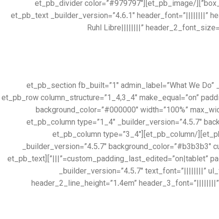
box_shadow_vertical=”70px” box_shadow_blur=”140px” box_shadow_spread=”-40px” box_shadow_color=”rgba(0,0,0,0.4)”][/et_pb_image][et_pb_divider color=”#979797″
divider_weight=”2px” _builder_version=”3.12.1″ max_width=”100px” locked=”off”][/et_pb_divider][et_pb_text _builder_version=”4.6.1″ 
Ruhl Libre||||||||” header_2_font_siz
[/et_pb_text][/et_pb_column][/et_pb_row][/et_pb_section][et_pb_section fb_built=
locked=”off” collapsed=”on”][et_pb_row column_structure=”1_4,3_4″ make_
background_color=”#000000″ width=”100%” max_wid
collapsed=”on”][et_pb_column type=”1_4″ _builder_version=”
custom_padding__hover=”|||”][et_pb_divider show_divider=”off” _builder_version=”3.12.2″ height=”300px”][/et_pb_divider][/et_pb_column][et_pb_column type=”3_4″
_builder_version=”4.5.7″ background_color=”#b3b3b3″
custom_padding_last_edited=”on|tablet” padding_phone=”|3vw||3vw” padding_tablet=”|10%||10%||true” padding_last_edited=”on|tablet” custom_padding__hover=”|||”][et_pb_text
_builder_version=”4.5.7″ text_font=”||||||||” ul
header_2_line_height=”1.4em” header_3_font=”||||||||”