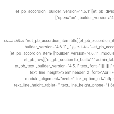
[/et_pb_text][et_pb_divider color=”#979797″ divider_weight=”2px” _builder_version=”3.12.2″ max_width=”100px”][/et_pb_divider][et_pb_accordion _builder_version=”4.6.1″
[/et_pb_accordion_item][et_pb_accordion_item title=”خانلری” _builder_version=”4.6.1″ _module_preset=”default”][/et_pb_accordion_item][et_pb_accordion_item title=”اختلاف نسخه
ها بر اساس تصحیح خانلری” _builder_version=”4.6.1″ _module_preset=”default”][/et_pb_accordion_item][et_pb_accordion_item title=”حافظ شیراز” _builder_version=”4.6.1″
_module_preset=”default”][/et_pb_accordion_item][et_pb_accordion_item title=”حافظ به سعی سایه” _builder_version=”4.6.1″ _module_preset=”default”][/et_pb_accordion_item]
[/et_pb_accordion][/et_pb_column][/et_pb_row][/et_pb_section][et_pb_section fb_built=”1″ admin_label=”Books” _builder_version=”3.26.4″ collapsed=”on”][et_pb_row
_builder_version=”3.26.4″ collapsed=”on”][et_pb_column type=”4_4″ _builder_version=”3.26.4″][et_pb_text _builder_version=
text_line_height=”2em” header_2_font=”Abril F
module_alignment=”center” link_option_url=”http
text_line_height_tablet=”” text_line_height_phone=”1