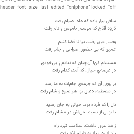
ont_size_tablet=”50px” header_font_size_phone=”32px”
header_font_size_last_edited=”on|phone” locked=”off”]
ساقی بیار باده که ماه ِ صیام رفت
دَردِه قَدَح که موسم ِ ناموس و نام رفت
وقت ِ عزیز رفت، بیا تا قضا کنیم
عمری که بی حضور ِ صراحی و جام رفت
مست‌ام کن! آن‌چنان که ندانم زِ بی‌خودی
در عرصه‌یِ خیال، که آمد، کدام رفت
بر بوی ِ آن که جرعه‌یِ جام‌ات به ما رسد
در مصطبه، دعای تو، هر صبح و شام رفت
دل را که مُرده بود، حیاتی به جان رسید
تا بویی از نسیم ِ می‌اش در مشام رفت
زاهد غرور داشت، سلامت نبُرد راه
رند از ره ِ نیاز به دارالسلام رفت