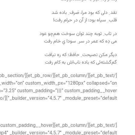
نقد ِ دلی که بود مرا، صَرف ِ باده شد
قلب ِ سیاه بود؛ از آن در حرام رفت!
در تاب ِ توبه چند توان سوخت هم‌چو عود
می دِه که عمر در سر ِ سودا یِ خام رفت
دیگر مکن نصیحت ِ حافظ؛ که ره نیافت
گم‌گشته‌ئی که باده ناب‌اش به کام رفت
_builder_version=”4.5.7″ _module_preset=”default”][/et_pb_audio][et_pb_text _builder_version=”4.5.7″ _module_preset=”default”]
_module_preset=”default”][/et_pb_video][et_pb_text _builder_version=”4.5.7″ _module_preset=”default”]