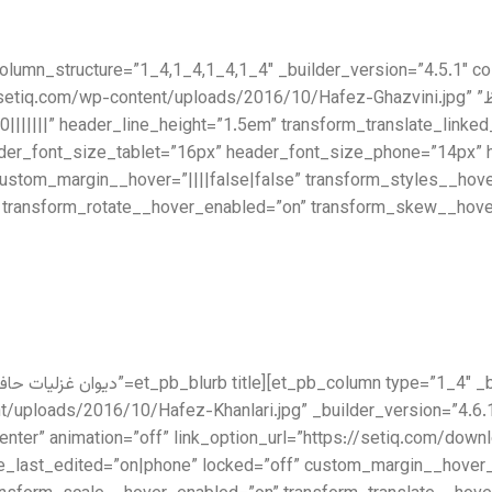
_builder_version=”3.26.4″][et_pb_blurb title=”دیوان حافظ” oads/2016/10/Hafez-Ghazvini.jpg
0|||||||” header_line_height=”1.5em” transform_translate_linked
ader_font_size_tablet=”16px” header_font_size_phone=”14px” 
stom_margin__hover=”||||false|false” transform_styles__hov
” transform_rotate__hover_enabled=”on” transform_skew__hove
/uploads/2016/10/Hafez-Khanlari.jpg” _builder_version=”4.6.1″
center” animation=”off” link_option_url=”https://setiq.com/dow
_last_edited=”on|phone” locked=”off” custom_margin__hover_e