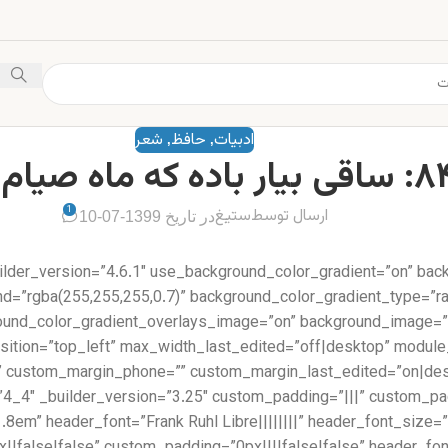
ادبیات
حافظ
شعر
,
,
 بیار باده که ماه صیام رفت
1
ارسال توسط
ستیغ
در تاریخ 1399-07-10
uilder_version=”4.6.1″ use_background_color_gradient=”on” bac
d=”rgba(255,255,255,0.7)” background_color_gradient_type=”rad
round_color_gradient_overlays_image=”on” background_image=”
position=”top_left” max_width_last_edited=”off|desktop” modul
=”1.8em” header_font=”Frank Ruhl Libre||||||||” header_font_si