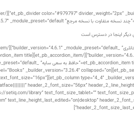
 دیگر اینجا در دسترس است
”4.5.1″ text_font=”||||||||” text_font_size=”16px”
atface||||||||” header_2_font_size=”56px” header_2_line_heigh
s://setiq.com/library” text_font_size_tablet=”” text_font_siz
.6em” text_line_height_last_edited=”on|desktop” header_2_fon
header_2_font_size_last_ed