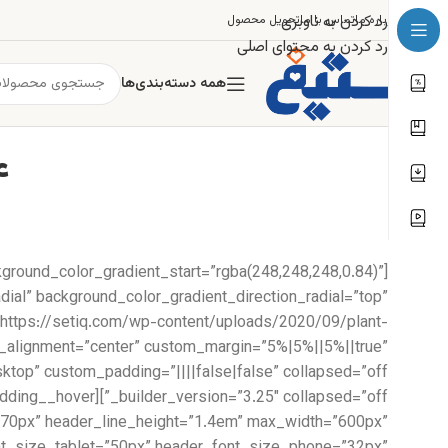
رد کردن به ناوبری
درباره ما
تماس با ما
تحویل محصول
رد کردن به محتوای اصلی
همه دسته‌بندی‌ها
۸۴: ساقی
kground_color_gradient_start=”rgba(248,248,248,0.84)”
ial” background_color_gradient_direction_radial=”top”
https://setiq.com/wp-content/uploads/2020/09/plant-
e_alignment=”center” custom_margin=”5%|5%||5%||true”
ze=”70px” header_line_height=”1.4em” max_width=”600px”