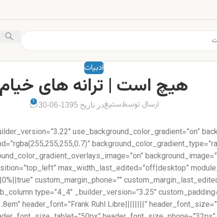
ادبیات
هیچ است | ترانه های خیام
1
ارسال توسط
ستیغ
در تاریخ 1395-06-30
uilder_version=”3.22″ use_background_color_gradient=”on” bac
d=”rgba(255,255,255,0.7)” background_color_gradient_type=”rad
round_color_gradient_overlays_image=”on” background_image=”
position=”top_left” max_width_last_edited=”off|desktop” modul
=”1.8em” header_font=”Frank Ruhl Libre||||||||” header_font_si