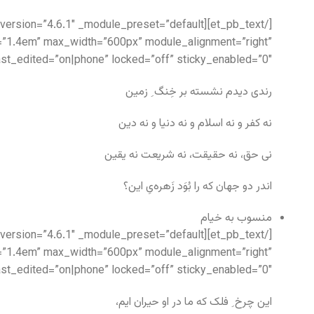
ht=”1.4em” max_width=”600px” module_alignment=”right”
t_edited=”on|phone” locked=”off” sticky_enabled=”0″]
رندی دیدم نشسته بر خِنگ ِ زمین
نه کفر و نه اسلام و نه دنیا و نه دین
نی حق، نه حقیقت، نه شریعت نه یقین
اندر دو جهان که را بُوَد زَهره‌یِ این؟
منسوب به خیام
ht=”1.4em” max_width=”600px” module_alignment=”right”
t_edited=”on|phone” locked=”off” sticky_enabled=”0″]
این چرخ ِ فلک که ما در او حیران ایم،