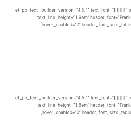
[/et_pb_text][et_pb_divider _builder_version=”4.6.1″ _module_preset=”default”][/et_pb_divider][et_pb_text _builder_version=”4
text_line_height=”1.8em” header_font=”Frank
hover_enabled=”0″ header_font_size_table
[/et_pb_text][et_pb_divider _builder_version=”4.6.1″ _module_preset=”default”][/et_pb_divider][et_pb_text _builder_version=”4
text_line_height=”1.8em” header_font=”Frank
hover_enabled=”0″ header_font_size_table