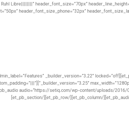
 Ruhl Libre||||||||” header_font_size=”70px” header_line_heig
t=”50px” header_font_size_phone=”32px” header_font_size_las
lder_version=”3.25″ custom_padding=”|||”