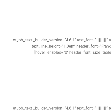
[/et_pb_text][et_pb_divider _builder_version=”4.6.1″ _module_preset=”default”][/et_pb_divider][et_pb_text _builder_version=”4
text_line_height=”1.8em” header_font=”Frank
hover_enabled=”0″ header_font_size_table
[/et_pb_text][et_pb_divider _builder_version=”4.6.1″ _module_preset=”default”][/et_pb_divider][et_pb_text _builder_version=”4