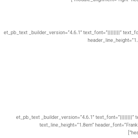
module_alignment=”right” he
[/et_pb_text][et_pb_text _builder_version=”4.6.1″ text_font=”|||||
header_line_height=”1
[/et_pb_text][et_pb_divider _builder_version=”4.6.1″ _module_preset=”default”][/et_pb_divider][et_pb_text _builder_version=”4
text_line_height=”1.8em” header_font=”Frank
he