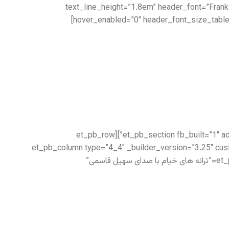
text_line_height=”1.8em” header_font=”Frank
hover_enabled=”0″ header_font_size_table
[/et_pb_text][/et_pb_column][/et_pb_row][/et_pb_section][et_pb_section fb_built=”1″ admin_label=”Features” _builder_version=”3.22″ locked=”off”][et_pb_row
_builder_version=”3.25″ max_width=”1280px” use_custom_width=”on” custom_width_px=”1280px”][et_pb_column type=”4_4″ _bui
custom_padding__hover=”|||”][et_pb_audio audio=”https://setiq.com/wp-content/uploads/2016/09/Khayyam-7.mp3″ title=”ترانه های خیام با صدای سهیل قاسمی”