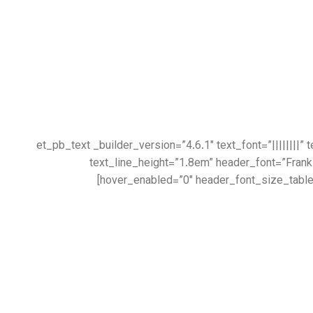
[/et_pb_text][et_pb_divider _builder_version=”4.6.1″ _module_preset=”default”][/et_pb_divider][et_pb_text _builder_version=”4
text_line_height=”1.8em” header_font=”Frank
hover_enabled=”0″ header_font_size_table