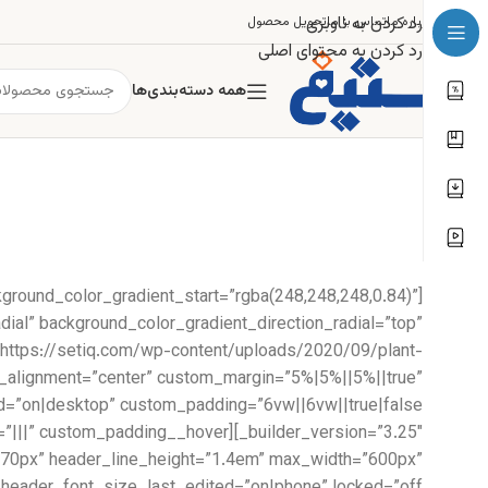
رد کردن به ناوبری
درباره ما
تماس با ما
تحویل محصول
رد کردن به محتوای اصلی
همه دسته‌بندی‌ها
kground_color_gradient_start=”rgba(248,248,248,0.84)”
ial” background_color_gradient_direction_radial=”top”
https://setiq.com/wp-content/uploads/2020/09/plant-
e_alignment=”center” custom_margin=”5%|5%||5%||true”
ze=”70px” header_line_height=”1.4em” max_width=”600px”