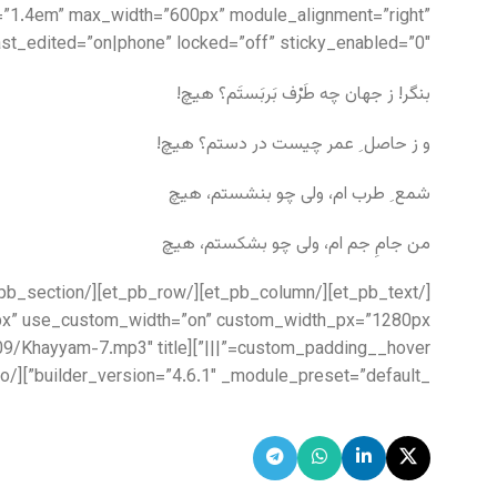
ht=”1.4em” max_width=”600px” module_alignment=”right”
t_edited=”on|phone” locked=”off” sticky_enabled=”0″]
بنگر! ز جهان چه طَرْف بَربَستَم؟ هیچ!
و ز حاصل ِ عمر چیست در دستم؟ هیچ!
شمع ِ طرب ام، ولی چو بنشستم، هیچ
من جامِ جم ام، ولی چو بشکستم، هیچ
_builder_version=”4.6.1″ _module_preset=”default”][/et_pb_audio][/et_pb_column][/et_pb_row][/et_pb_section]