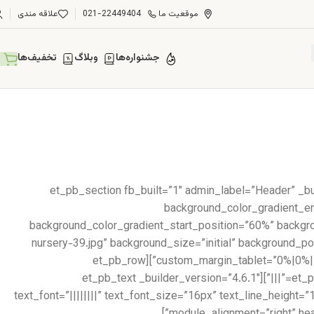
موقعیت ما
021-22449404
علاقه مندی
جشنواره‌ها
وبلاگ
تخفیف‌ها
[et_pb_section fb_built=”1″ admin_label=”Header” _b
background_color_gradient_en
background_color_gradient_start_position=”60%” backg
nursery-39.jpg” background_size=”initial” background_
custom_margin_tablet=”0%|0%||0%||true” custom_margin_phone=”” custom_margin_last_edited=”on|desktop” custom_padding=”6vw||6vw||true|false”][et_pb_row
_builder_version=”3.25″][et_pb_column type=”4_4″ _builder_version=”3.25″ custom_padding=”|||” custom_padding__hover=”|||”][et_pb_text _builder_version=”4.6.1″
text_font=”||||||||” text_font_size=”16px” text_line_height