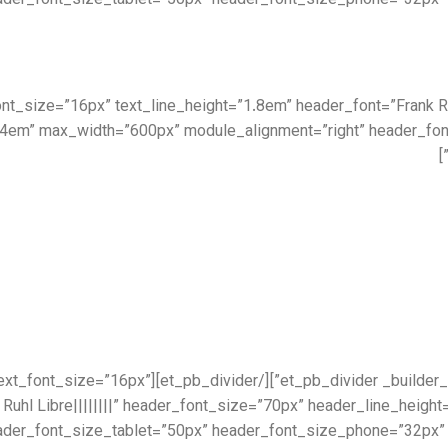
ader_font_size_tablet=”50px” header_font_size_phone=”32px” h
|||” text_font_size=”16px” text_line_height=”1.8em” header_font=”Fran
.4em” max_width=”600px” module_alignment=”right” header_fo
.6.1″ text_font=”||||||||” text_font_size=”16px”
 Ruhl Libre||||||||” header_font_size=”70px” header_line_heig
ader_font_size_tablet=”50px” header_font_size_phone=”32px” h