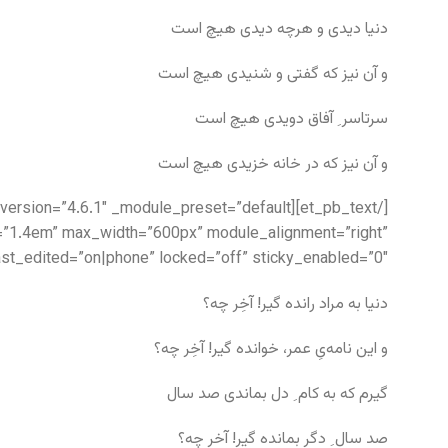
دنیا دیدی و هرچه دیدی هیچ است
و آن نیز که گفتی و شنیدی هیچ است
سرتاسر ِ آفاق دویدی هیچ است
و آن نیز که در خانه خزیدی هیچ است
ht=”1.4em” max_width=”600px” module_alignment=”right”
t_edited=”on|phone” locked=”off” sticky_enabled=”0″]
دنیا به مراد رانده گیر! آخِر چه؟
و این نامه‌یِ عمر، خوانده گیر! آخِر چه؟
گیرم که به کام ِ دل بماندی صد سال
صد سال ِ دگر بمانده گیر! آخر چه؟