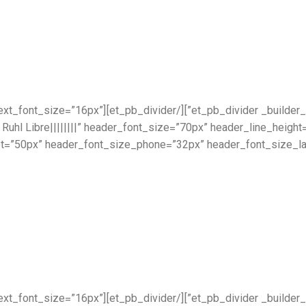
.6.1″ text_font=”||||||||” text_font_size=”16px”
 Ruhl Libre||||||||” header_font_size=”70px” header_line_heig
t=”50px” header_font_size_phone=”32px” header_font_size_las
.6.1″ text_font=”||||||||” text_font_size=”16px”