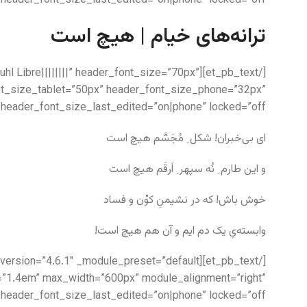
eader_font_size_last_edited=”on|phone” locked=”off”]
ترانه‌های خیام | هیچ است
k Ruhl Libre||||||||” header_font_size=”70px”
nt_size_tablet=”50px” header_font_size_phone=”32px”
header_font_size_last_edited=”on|phone” locked=”off”]
ای بی‌خبران! شکل ِ مُجَسَّم هیچ است
و این طارم ِ نُه سپهر ِ اَرقَم هیچ است
خوش باش! که در نشیمنِ کوْن ‌و فساد
وابسته‌یِ یک دم ایم و آن هم هیچ است!
ht=”1.4em” max_width=”600px” module_alignment=”right”
eader_font_size_last_edited=”on|phone” locked=”off”]