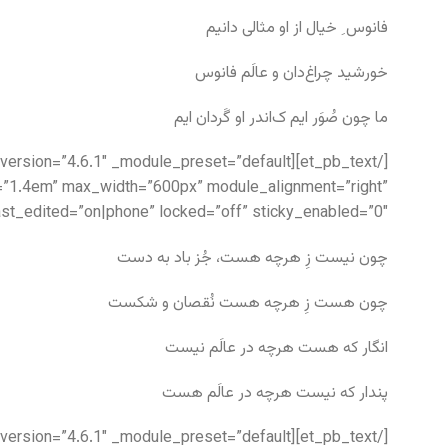
فانوس ِ خیال از او مثالی دانیم
خورشید چراغ‌دان و عالَم فانوس
ما چون صُوَر ایم ک‌اندر او گَردان ایم
ht=”1.4em” max_width=”600px” module_alignment=”right”
t_edited=”on|phone” locked=”off” sticky_enabled=”0″]
چون نیست زِ هرچه هست، جُز باد به دست
چون هست زِ هرچه هست نُقصان و شکست
انگار که هست هرچه در عالَم نیست
پندار که نیست هرچه در عالَم هست