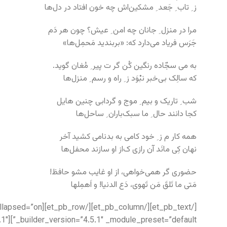
ز ِ تاب ِ جَعد ِ مشکین‌اش چه خون افتاد در دل‌ها
مرا در منزل ِ جانان چه امن ِ عیش؟ چون هر دَم
جَرَس فریاد می‌دارد که: «بربندید مَحمِل‌ها»
به می سجّاده رنگین کُن گر ت پیر ِ مُغان گوید.
که سالِک بی‌خبر نبْوَد ز ِ راه و رسم ِ منزل‌ها
شب ِ تاریک و بیم ِ موج و گردابی چنین هایل
کجا دانند حال ِ ما سبک‌باران ِ ساحل‌ها
همه کار م ز ِ خود کامی به بدنامی کشید آخر
نهان کِی مانَد آن رازی ک‌از او سازند محفل‌ها
حضوری گر همی‌خواهی، از او غایب مشو حافظ!
مَتی ما تَلقَ مَن تَهوی، دَع الدنیا! و اَهمِلها
5.1″