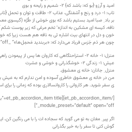
امید و آرزو {بو که: باشد که} ۲- شمیم و رایحه و بوی
تاب: ۱- درد و رنج و آشفتگی، عذاب ۲- طاقت و توان و تحمل {تاب آوردن: صبر کردن، شکیبایی} ۳- پیچ و گره، چین و شکن (در ابروان و زلف و گیسو)
بر باد ِ صبا امید بستیم باشد که بوی خوشی از طُرّه (گیسوی معشوق
نافه، کیسه ای مشکین به اندازه ٔ تخم مرغی که زیر پوست شکم 
چون هر دَم جَرَس فریاد می‌دارد که: «بربندید مَحمِل‌ها»” _builder_version=”4.5.1″ _module_preset=”default” open=”off”]
منزل: ۱- خانه ۲- استراحتگاهی که کاروان ها پس از پیمودن راهی به آن می رسیدند و در آن استراحتی می کردند و شب را می گذراندند.
عیش: ۱- زندگی ۲- خوشگذرانی و خوشی و عشرت
منزل ِ جانان: خانه ی معشوق.
من در خانه ی معشوق خاطری آسوده و امن ندارم که به عیش بپردازم
ی سفر شوید. هر کاروانی را کاروانسالاری بوده که زمانی را برای
_module_preset=”default” open=”off”]
اگر پیر ِ مغان به تو می گوید که سجاده ات را با می رنگین کن، ا
گوش کنی تا سفر را به خیر بگذرانی