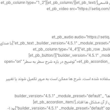
_module_preset=”default”][/et_pb_audio][et_pb_text _builder_version=”4.5.1″ _module_preset=”default”]با صدای سهیل قاسمی[/et_pb_text][/et_pb_column][et_pb_column type=”1_2″
_builder_version=”4.5.1″ _module_preset=”default”][e
[/et_pb_text][/et_pb_column][et_pb_column type=”1_4″ _builder_version=”4.5.1″ _module_preset=”default”][et_pb_aud
content/uploads/2020/08/hafez-m-1.mp3″ _builder_version=”4.5.1″ _module_preset=”default”][/et_pb_audio][et_pb_text _builder_version=”4.5.1″ _module_preset=”default”]با صدای
مریم فقیهی کیا[/et_pb_text][/et_pb_column][/et_pb_row][et_pb_row _builder_version=”4.5.1″ _module_preset=”default” collapsed=”off”][et_pb_column type=”4_4″
_builder_version=”4.5.1″ _module_preset=”default”][et_pb_button button_text=”شرح سطر به سطر” _builder_version=”4.5.1″ _module_preset=”default”][/et_pb_button]
[et_pb_accordion _builder_version=”4.6.1″ _module_preset=”default” hover_enabled=”0″ sticky_enabled=”0″][et_pb_accordion_item title=”توضیح در باره شرح سطر به سطر” open=”on”
استفاده شده است. شرح ها ممکن است به مرور تکمیل شوند یا تغییر
[/et_pb_accordion_item][et_pb_accordion_item title=”اَلا یا اَیُّهاَ الساقی اَدِر کأساً و ناوِلها که عشق آسان نمود اول، ولی افتاد مشکل‌ها” _builder_version=”4.5.1″ _module_preset=”default”
open=”off”]ای ساقی، کاسه (پیاله) را به دور بگردان و بده تا بنوشیم. که در نخست، جوری دیده می شد که عشق چیز آسانی است ولی پس از آن مشکل ها افتاد.[/et_pb_accordion_item]
[et_pb_accordion_item title=”به بو یِ نافه‌ئی ک‌آخِر صبا زآن طُرّه بُگشاید ز ِ تاب ِ جَعد ِ مشکین‌اش چه خون افتاد در دل‌ها” _builder_version=”4.5.1″ _module_preset=”default” open=”off”]بو: ۱-