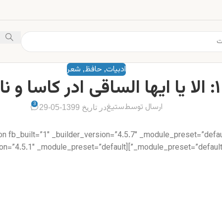
ادبیات
حافظ
شعر
,
,
۱: الا یا ایها الساقی ادر کاسا و ناولها
3
ارسال توسط
ستیغ
در تاریخ 1399-05-29