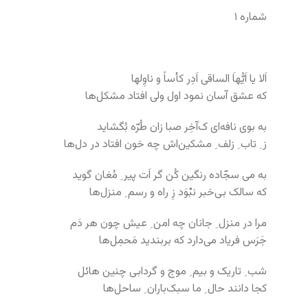
شماره ۱
اَلا یا اَیُّهاَ الساقی اَدِر کأساً و ناوِلها
که عشق آسان نمود اول ولی افتاد مشکل‌ها
به بوی نافه‌ای ک‌آخِر صبا زان طُرّه بُگشاید
ز ِ تاب ِ زلف ِ مشکین‌اش چه خون افتاد در دل‌ها
به می سجّاده رنگین کُن گر اَت پیر ِ مُغان گوید
که سالک بی‌خبر نبْوَد زِ راه و رسم ِ منزل‌ها
مرا در منزل ِ جانان چه امن ِ عیش چون هر دَم
جَرَس فریاد می‌دارد که بربندید مَحمِل‌ها
شب ِ تاریک و بیم ِ موج و گردابی چنین هائل
کجا دانند حال ِ ما سبک‌باران ِ ساحل‌ها