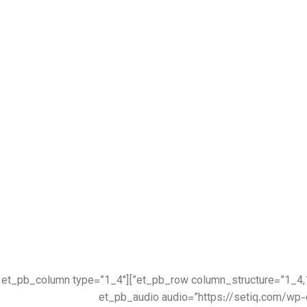
[/et_pb_text][/et_pb_column][/et_pb_row][et_pb_row column_structure=”1_4,1_2,1_4″ _builder_version=”4.5.7″ _module_preset=”default” collapsed=”on”][et_pb_column type=”1_4″
_builder_version=”4.5.1″ _module_preset=”default”][et_pb_aud