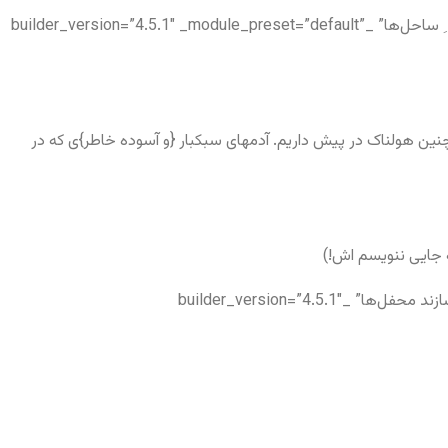
[/et_pb_accordion_item][et_pb_accordion_item title=”شب ِ تاریک و بیم ِ موج و گردابی چنین هایل کجا دانند حال ِ ما سبک‌باران ِ ساحل‌ها” _builder_version=”4.5.1″ _module_preset=”default”
چنین هولناک در پیش داریم. آدمهای سبکبار {و آسوده خاطر}ی که در
که جایی ننویسم اش!)
[/et_pb_accordion_item][et_pb_accordion_item title=”همه کار م ز ِ خود کامی به بدنامی کشید آخر نهان کِی مانَد آن رازی ک‌از او سازند محفل‌ها” _builder_version=”4.5.1″