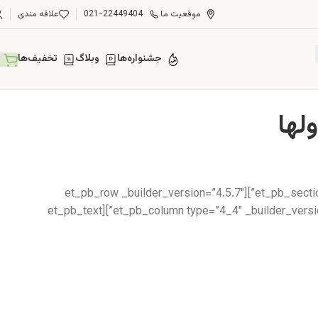
موقعیت ما
021-22449404
علاقه مندی
جشنواره‌ها
وبلاگ
تخفیف‌ها
[et_pb_section fb_built=”1″ _builder_version=”4.5.7″ _module_preset=”default” custom_margin=”0px||||false|false” collapsed=”off”][et_pb_row _builder_version=”4.5.7″
_module_preset=”default” custom_margin=”-50px||||false|false” collapsed=”off”][et_pb_column type=”4_4″ _builder_version=”4.5.1″ _module_preset=”default”][et_pb_text