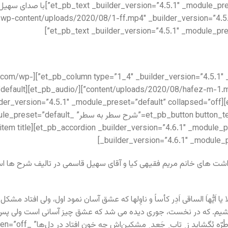
t_pb_video src=”https://setiq.com/wp-content/uploads/2020/08/1-ff.mp4″ _builder_version=”4.
io audio=”https://setiq.com/wp-
_builder_version=”4.6.1″ _module_p
دداشت های خانم مریم فقیهی کیا و آقای سهیل قاسمی در تالیف شرح ها 