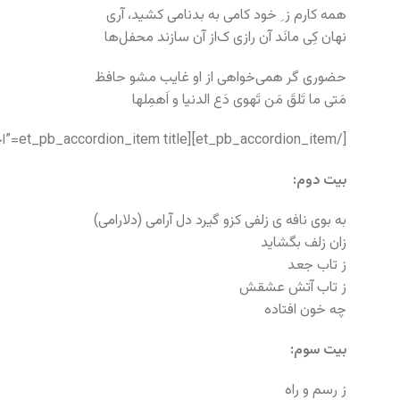
همه کارم ز ِ خود کامی به بدنامی کشید، آری
نهان کِی مانَد آن رازی ک‌از آن سازند محفل‌ها
حضوری گر همی‌خواهی از او غایب مشو حافظ
مَتی ما تَلقَ مَن تَهوی دَع الدنیا و اَهمِلها
[/et_pb_accordion_item][et_pb_accordion_item title=”اختلاف نسخه ها بر اساس نسخه خانلری” _builder_version=”4.5.1″ _module_preset=”default”]
بیت دوم:
به بوی نافه ی زلفی کزو گیرد دل آرامی (دلارامی)
زان زلف بگشاید
ز تاب جعد
ز تاب آتش عشقش
چه خون افتاده
بیت سوم:
ز رسم و راه