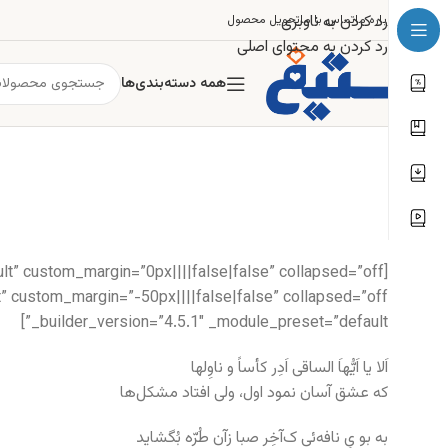
رد کردن به ناوبری
درباره ما
تماس با ما
تحویل محصول
رد کردن به محتوای اصلی
همه دسته‌بندی‌ها
_builder_version=”4.5.1″ _module_preset=”default”]
اَلا یا اَیُّهاَ الساقی اَدِر کأساً و ناوِلها
که عشق آسان نمود اول، ولی افتاد مشکل‌ها
به بو یِ نافه‌ئی ک‌آخِر صبا زآن طُرّه بُگشاید