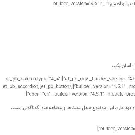
[/et_pb_accordion_item][et_pb_accordion_item title=”حضوری گر همی‌خواهی، از او غایب مشو حافظ! مَتی ما تَلقَ مَن تَهوی، دَع الدنیا! و اَهمِلها” _builder_version=”4.5.1″
) آسان بگیر.
[/et_pb_accordion_item][/et_pb_accordion][/et_pb_column][/et_pb_row][et_pb_row _builder_version=”4.5.1″ _module_preset=”default” collapsed=”on”][et_pb_column type=”4_4″
_builder_version=”4.5.1″ _module_preset=”default”][et_pb_button button_text=”نسخه های دیگر” _builder_version=”4.5.1″ _module_preset=”default”][/et_pb_button][et_pb_accordion
جود دارد. این موضوع محل بحث‌ها و مطالعه‌های گوناگونی است.