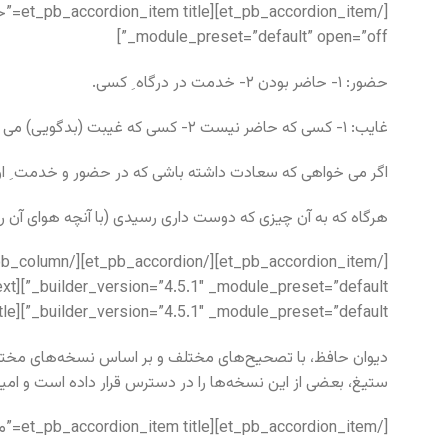
_module_preset=”default” open=”off”]
حضور: ۱- حاضر بودن ۲- خدمت در درگاه ِ کسی.
غایب: ۱- کسی که حاضر نیست ۲- کسی که غیبت (بدگویی) می کند.
اگر می خواهی که سعادت داشته باشی که در حضور و خدمت ِ او 
هرگاه که به آن چیزی که دوست داری رسیدی (با آنچه هوای آن را داشت
_builder_version=”4.5.1″ _module_preset=”default”][et_pb_accordion_item title=”توضیح در باره اختلاف نسخ” open=”on” _builder_version=”4.5.1″ _module_preset=”default”]
دیوان حافظ، با تصحیح‌های مختلف و بر اساس نسخه‌های مختلف
ستیغ، بعضی از این نسخه‌ها را در دسترس قرار داده است و امیدوا
[/et_pb_accordion_item][et_pb_accordion_item title=”متن غزل بر اساس نسخه خانلری” _builder_version=”4.5.1″ _module_preset=”default”]