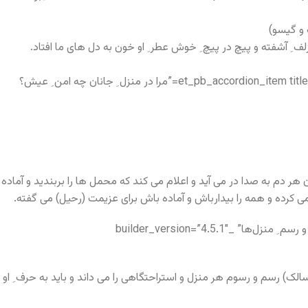
زلف ِ آشفته و پیچ در پیچ ِ خوش عطر ِ او خون به دل های ما افتاد.
خون و دل در انتهای بیت اشاره ئی به نافه هم هست زیرا که خونی است که در ناف (دل) ِ آهو جمع می شود.[/et_pb_accordion_item][et_pb_accordion_item title=”مرا در منزل ِ جانان چه امن ِ عیش؟
 هر دم به صدا در می آید و اعلام می کند که محمل ها را بربندید و آماده
 می کرده و همه را بیدارباش و آماده باش برای عزیمت (رحیل) می گفته.
[/et_pb_accordion_item][et_pb_accordion_item title=”به می سجّاده رنگین کُن گر ت پیر ِ مُغان گوید. که سالِک بی‌خبر نبْوَد ز ِ راه و رسم ِ منزل‌ها” _builder_version=”4.5.1″
(سالک) رسم و رسوم هر منزل و استراحتگاهی را می داند و باید به حرف ِ او