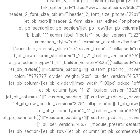
header_3_font=”||||||||” custom_margin=”||20px|”
link_option_url=”https://www.aparat.com/v/5UIqZ”
header_2_font_size_tablet=”” header_2_font_size_phone=”28px”
header_2_font_size_last_edited=”on|phone”][/et_pb_text]
[/et_pb_column][/et_pb_row][/et_pb_section][et_pb_section
fb_built=”1″ admin_label=”Footer” _builder_version=”3.22″
animation_style=”slide” animation_direction=”bottom”
animation_intensity_slide=”5%” saved_tabs=”all” collapsed=”on”]
[et_pb_row column_structure=”1_2,1_2″ _builder_version=”3.25″
collapsed=”on”][et_pb_column type=”1_2″ _builder_version=”3.25″
custom_padding=”|||” custom_padding__hover=”|||”][et_pb_divider
color=”#979797″ divider_weight=”2px” _builder_version=”4.5.7″
max_width=”100px” locked=”off”][/et_pb_divider][/et_pb_column]
[et_pb_column type=”1_2″ _builder_version=”3.25″
custom_padding=”|||” custom_padding__hover=”|||”][/et_pb_column]
[/et_pb_row][et_pb_row _builder_version=”3.25″ collapsed=”on”]
[et_pb_column type=”4_4″ _builder_version=”3.25″
custom_padding=”|||” custom_padding__hover=”|||”][et_pb_comments
_builder_version=”4.5.7″ _module_preset=”default”]
[/et_pb_comments][/et_pb_column][/et_pb_row][/et_pb_section]