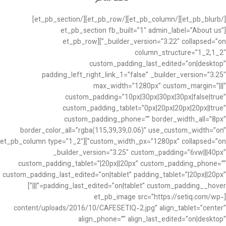
[/et_pb_blurb][/et_pb_column][/et_pb_row][/et_pb_section]
[et_pb_section fb_built=”1″ admin_label=”About us”
_builder_version=”3.22″ collapsed=”on”][et_pb_row
column_structure=”1_2,1_2″
custom_padding_last_edited=”on|desktop”
padding_left_right_link_1=”false” _builder_version=”3.25″
max_width=”1280px” custom_margin=”|||”
custom_padding=”10px|30px|30px|30px|false|true”
custom_padding_tablet=”0px|20px|20px|20px||true”
custom_padding_phone=”” border_width_all=”8px”
border_color_all=”rgba(115,39,39,0.06)” use_custom_width=”on”
custom_width_px=”1280px” collapsed=”on”][et_pb_column type=”1_2″
_builder_version=”3.25″ custom_padding=”6vw|||40px”
custom_padding_tablet=”|20px||20px” custom_padding_phone=””
custom_padding_last_edited=”on|tablet” padding_tablet=”|20px||20px”
padding_last_edited=”on|tablet” custom_padding__hover=”|||”]
[et_pb_image src=”https://setiq.com/wp-
content/uploads/2016/10/CAFESETIQ-2.jpg” align_tablet=”center”
align_phone=”” align_last_edited=”on|desktop”