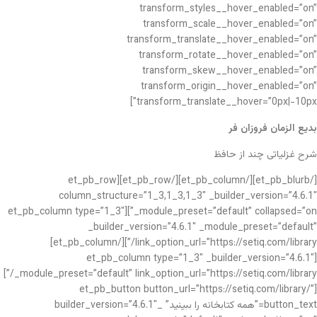
transform_styles__hover_enabled=”on”
transform_scale__hover_enabled=”on”
transform_translate__hover_enabled=”on”
transform_rotate__hover_enabled=”on”
transform_skew__hover_enabled=”on”
transform_origin__hover_enabled=”on”
transform_translate__hover=”0px|-10px”]
بدیع الزمان فروزان فر
شرح غزلیاتی چند از حافظ
[/et_pb_blurb][/et_pb_column][/et_pb_row][et_pb_row
column_structure=”1_3,1_3,1_3″ _builder_version=”4.6.1″
_module_preset=”default” collapsed=”on”][et_pb_column type=”1_3″
_builder_version=”4.6.1″ _module_preset=”default”
link_option_url=”https://setiq.com/library/”][/et_pb_column]
[et_pb_column type=”1_3″ _builder_version=”4.6.1″
_module_preset=”default” link_option_url=”https://setiq.com/library/”]
[et_pb_button button_url=”https://setiq.com/library/”
button_text=”همه کتابخانه را ببینید” _builder_version=”4.6.1″