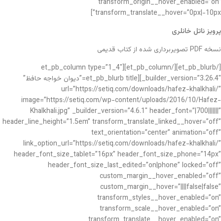
transform_origin__hover_enabled=”on”
transform_translate__hover=”0px|-10px”]
پرویز ناتل خانلری
نسخه PDF تصویربرداری شده از کتاب قدیمی
[/et_pb_blurb][/et_pb_column][et_pb_column type=”1_4″
_builder_version=”3.26.4″][et_pb_blurb title=”دیوان خواجه حافظ”
url=”https://setiq.com/downloads/hafez-khalkhali/”
image=”https://setiq.com/wp-content/uploads/2016/10/Hafez-
Khalkhali.jpg” _builder_version=”4.6.1″ header_font=”|700|||||||”
header_line_height=”1.5em” transform_translate_linked__hover=”off”
text_orientation=”center” animation=”off”
link_option_url=”https://setiq.com/downloads/hafez-khalkhali/”
header_font_size_tablet=”16px” header_font_size_phone=”14px”
header_font_size_last_edited=”on|phone” locked=”off”
custom_margin__hover_enabled=”off”
custom_margin__hover=”||||false|false”
transform_styles__hover_enabled=”on”
transform_scale__hover_enabled=”on”
transform_translate__hover_enabled=”on”