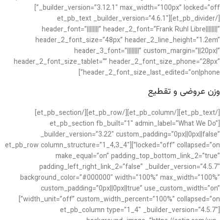
_builder_version=”3.12.1″ max_width=”100px” locked=”off”]
[/et_pb_divider][et_pb_text _builder_version=”4.6.1″
header_font=”||||||||” header_2_font=”Frank Ruhl Libre||||||||”
header_2_font_size=”48px” header_2_line_height=”1.2em”
header_3_font=”||||||||” custom_margin=”||20px|”
header_2_font_size_tablet=”” header_2_font_size_phone=”28px”
header_2_font_size_last_edited=”on|phone”]
وزن عروضی و تقطیع
[/et_pb_text][/et_pb_column][/et_pb_row][/et_pb_section]
[et_pb_section fb_built=”1″ admin_label=”What We Do”
_builder_version=”3.22″ custom_padding=”0px||0px||false”
locked=”off” collapsed=”on”][et_pb_row column_structure=”1_4,3_4″
make_equal=”on” padding_top_bottom_link_2=”true”
padding_left_right_link_2=”false” _builder_version=”4.5.7″
background_color=”#000000″ width=”100%” max_width=”100%”
custom_padding=”0px||0px||true” use_custom_width=”on”
width_unit=”off” custom_width_percent=”100%” collapsed=”on”]
[et_pb_column type=”1_4″ _builder_version=”4.5.7″