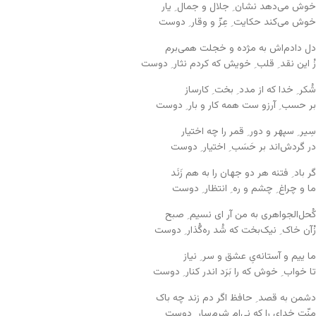
خوش می‌دهد نشان ِ جلال و جمال ِ یار
خوش می‌کند حکایت ِ عِزّ و وقار ِ دوست
دل دادم‌اش به مژده و خجلت همی‌برم
زْ این نقد ِ قلب ِ خویش که کردم نثار ِ دوست
شُکر ِ خدا که از مدد ِ بخت ِ کارساز
بر حسب ِ آرزو ست همه کار و بار ِ دوست
سِیر ِ سپهر و دور ِ قمر را چه اختیار
در گردش‌اند بر حَسَب ِ اختیار ِ دوست
گر باد ِ فتنه هر دو جهان را به هم زَنَد
ما و چراغ ِ چشم و ره ِ انتظار ِ دوست
کُحل‌الجواهری به من آر ای نسیم ِ صبح
زْ‌آن خاک ِ نیک‌بخت که شُد ره‌گُذار ِ دوست
ما ییم و آستانه‌یِ عشق و سر ِ نیاز
تا خواب ِ خوش که را بَرَد اندر کنار ِ دوست
دشمن به قصد ِ حافظ اگر دم زند چه باک
منّت خدای را که نی‌ام شرم‌سار ِ دوست