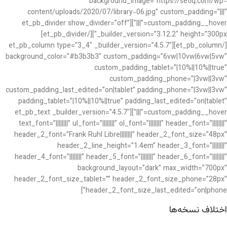
background_image=”https://setiq.com/wp-
content/uploads/2020/07/library-06.jpg” custom_padding=”|||”
custom_padding__hover=”|||”][et_pb_divider show_divider=”off”
_builder_version=”3.12.2″ height=”300px”][/et_pb_divider]
[/et_pb_column][et_pb_column type=”3_4″ _builder_version=”4.5.7″
background_color=”#b3b3b3″ custom_padding=”6vw|10vw|6vw|5vw”
custom_padding_tablet=”|10%||10%||true”
custom_padding_phone=”|3vw||3vw”
custom_padding_last_edited=”on|tablet” padding_phone=”|3vw||3vw”
padding_tablet=”|10%||10%||true” padding_last_edited=”on|tablet”
custom_padding__hover=”|||”][et_pb_text _builder_version=”4.5.7″
text_font=”||||||||” ul_font=”||||||||” ol_font=”||||||||” header_font=”||||||||”
header_2_font=”Frank Ruhl Libre||||||||” header_2_font_size=”48px”
header_2_line_height=”1.4em” header_3_font=”||||||||”
header_4_font=”||||||||” header_5_font=”||||||||” header_6_font=”||||||||”
background_layout=”dark” max_width=”700px”
header_2_font_size_tablet=”” header_2_font_size_phone=”28px”
header_2_font_size_last_edited=”on|phone”]
اختلاف نسخه‌ها