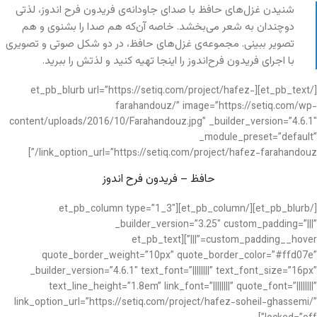
شنیدن غزل‌های حافظ با صدای جاودانه‌ی فریدون فرح اندوز، لذتی
دوچندان به شعر می‌بخشد. خاصه آن‌که هم صدا را بشنوی و هم
تصویر ببینی. مجموعه‌ی غزل‌های حافظ، در دو شکل صوتی و تصویری
با اجرای فریدون فرح‌اندوز را اینجا تهیه کنید و لذتش را ببرید.
[/et_pb_text][et_pb_blurb url=”https://setiq.com/project/hafez-
farahandouz/” image=”https://setiq.com/wp-
content/uploads/2016/10/Farahandouz.jpg” _builder_version=”4.6.1″
_module_preset=”default”
link_option_url=”https://setiq.com/project/hafez-farahandouz/”]
حافظ – فریدون فرح اندوز
[/et_pb_blurb][/et_pb_column][et_pb_column type=”1_3″
_builder_version=”3.25″ custom_padding=”|||”
custom_padding__hover=”|||”][et_pb_text
quote_border_weight=”10px” quote_border_color=”#ffd07e”
_builder_version=”4.6.1″ text_font=”||||||||” text_font_size=”16px”
text_line_height=”1.8em” link_font=”||||||||” quote_font=”||||||||”
link_option_url=”https://setiq.com/project/hafez-soheil-ghassemi/”