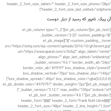
header_2_font_size_tablet=”” header_2_font_size_phone=”28px”
header_2_font_size_last_edited=”on|phone”]
آن پیک ِ نام‌ور که رسید از دیار ِ دوست
[/et_pb_text][/et_pb_column][et_pb_column type=”1_2″
_builder_version=”3.25″ custom_padding=”|||”
custom_padding__hover=”|||”][et_pb_image
src=”https://setiq.com/wp-content/uploads/2016/10/gh3event.jpg”
url=”https://www.aparat.com/v/5UIqZ” align_tablet=”center”
align_phone=”” align_last_edited=”on|desktop”
_builder_version=”4.6.1″ border_width_all=”24px”
border_color_all=”#ffffff” box_shadow_style=”preset3″
box_shadow_vertical=”70px” box_shadow_blur=”140px”
box_shadow_spread=”-40px” box_shadow_color=”rgba(0,0,0,0.4)”]
[/et_pb_image][et_pb_divider color=”#979797″ divider_weight=”2px”
_builder_version=”3.12.1″ max_width=”100px” locked=”off”]
[/et_pb_divider][et_pb_text _builder_version=”4.6.1″
header_font=”||||||||” header_2_font=”Frank Ruhl Libre||||||||”
header_2_font_size=”48px” header_2_line_height=”1.2em”