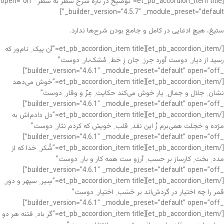
[et_pb_accordion_item title=”توضیح در باره شرح سطر به سطر” open=”on”
_builder_version=”4.5.7″ _module_preset=”default”]
ستیغ، هیچ ادعایی در کامل و جامع بودن شرح‌ها ندارد.
[/et_pb_accordion_item][et_pb_accordion_item title=”آن پیک ِ نام‌ور که
رسید از دیار ِ دوست آورد حِرز ِ جان زِ خط ِ مُشک‌بار ِ دوست”
_builder_version=”4.6.1″ _module_preset=”default” open=”off”]
[/et_pb_accordion_item][et_pb_accordion_item title=”خوش می‌دهد
نشان ِ جلال و جمال ِ یار خوش می‌کند حکایت ِ عِزّ و وقار ِ دوست”
_builder_version=”4.6.1″ _module_preset=”default” open=”off”]
[/et_pb_accordion_item][et_pb_accordion_item title=”دل دادم‌اش به
مژده و خجلت همی‌برم زْ این نقد ِ قلب ِ خویش که کردم نثار ِ دوست”
_builder_version=”4.6.1″ _module_preset=”default” open=”off”]
[/et_pb_accordion_item][et_pb_accordion_item title=”شُکر ِ خدا که از
مدد ِ بخت ِ کارساز بر حسب ِ آرزو ست همه کار و بار ِ دوست”
_builder_version=”4.6.1″ _module_preset=”default” open=”off”]
[/et_pb_accordion_item][et_pb_accordion_item title=”سِیر ِ سپهر و دور ِ
قمر را چه اختیار در گردش‌اند بر حَسَب ِ اختیار ِ دوست”
_builder_version=”4.6.1″ _module_preset=”default” open=”off”]
[/et_pb_accordion_item][et_pb_accordion_item title=”گر باد ِ فتنه هر دو