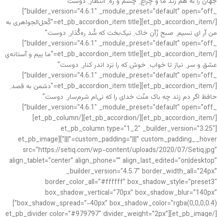
جهان را به هم زَنَد ما و چراغ ِ چشم و ره ِ انتظار ِ دوست”
_builder_version=”4.6.1″ _module_preset=”default” open=”off”]
[/et_pb_accordion_item][et_pb_accordion_item title=”کُحل‌الجواهری به
من آر ای نسیم ِ صبح زْ‌آن خاک ِ نیک‌بخت که شُد ره‌گُذار ِ دوست”
_builder_version=”4.6.1″ _module_preset=”default” open=”off”]
[/et_pb_accordion_item][et_pb_accordion_item title=”ما ییم و آستانه‌یِ
عشق و سر ِ نیاز تا خواب ِ خوش که را بَرَد اندر کنار ِ دوست”
_builder_version=”4.6.1″ _module_preset=”default” open=”off”]
[/et_pb_accordion_item][et_pb_accordion_item title=”دشمن به قصد ِ
حافظ اگر دم زند چه باک منّت خدای را که نی‌ام شرم‌سار ِ دوست”
_builder_version=”4.6.1″ _module_preset=”default” open=”off”]
[/et_pb_accordion_item][/et_pb_accordion][/et_pb_column]
[et_pb_column type=”1_2″ _builder_version=”3.25″
custom_padding=”|||” custom_padding__hover=”|||”][et_pb_image
src=”https://setiq.com/wp-content/uploads/2020/07/Setiq.jpg”
align_tablet=”center” align_phone=”” align_last_edited=”on|desktop”
_builder_version=”4.5.7″ border_width_all=”24px”
border_color_all=”#ffffff” box_shadow_style=”preset3″
box_shadow_vertical=”70px” box_shadow_blur=”140px”
box_shadow_spread=”-40px” box_shadow_color=”rgba(0,0,0,0.4)”]
[/et_pb_image][et_pb_divider color=”#979797″ divider_weight=”2px”