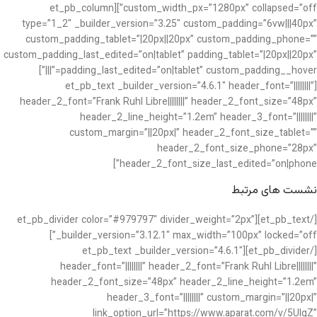
custom_width_px=”1280px” collapsed=”off”][et_pb_column
type=”1_2″ _builder_version=”3.25″ custom_padding=”6vw|||40px”
custom_padding_tablet=”|20px||20px” custom_padding_phone=””
custom_padding_last_edited=”on|tablet” padding_tablet=”|20px||20px”
padding_last_edited=”on|tablet” custom_padding__hover=”|||”]
[et_pb_text _builder_version=”4.6.1″ header_font=”||||||||”
header_2_font=”Frank Ruhl Libre||||||||” header_2_font_size=”48px”
header_2_line_height=”1.2em” header_3_font=”||||||||”
custom_margin=”||20px|” header_2_font_size_tablet=””
header_2_font_size_phone=”28px”
header_2_font_size_last_edited=”on|phone”]
نشست های مرتبط
[/et_pb_text][et_pb_divider color=”#979797″ divider_weight=”2px”
_builder_version=”3.12.1″ max_width=”100px” locked=”off”]
[/et_pb_divider][et_pb_text _builder_version=”4.6.1″
header_font=”||||||||” header_2_font=”Frank Ruhl Libre||||||||”
header_2_font_size=”48px” header_2_line_height=”1.2em”
header_3_font=”||||||||” custom_margin=”||20px|”
link_option_url=”https://www.aparat.com/v/5UIqZ”