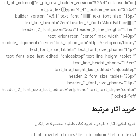
[et_pb_row _builder_version=”3.26.4″ collapsed=”on”][et_pb_column
type=”4_4″ _builder_version=”3.26.4″][et_pb_text
_builder_version=”4.5.1″ text_font=”||||||||” text_font_size=”16px”
text_line_height=”2em” header_2_font=”Abril Fatface||||||||”
header_2_font_size=”56px” header_2_line_height=”1.1em”
text_orientation=”center” max_width=”640px”
module_alignment=”center” link_option_url=”https://setiq.com/library”
text_font_size_tablet=”” text_font_size_phone=”14px”
text_font_size_last_edited=”on|desktop” text_line_height_tablet=””
text_line_height_phone=”1.6em”
text_line_height_last_edited=”on|desktop”
header_2_font_size_tablet=”36px”
header_2_font_size_phone=”24px”
header_2_font_size_last_edited=”on|phone” text_text_align=”center”
locked=”off”]
خرید آثار مرتبط
خرید آنلاین آثار دانلودی، خرید کالا، دانلود محصولات رایگان
[/et_pb_text][/et_pb_column][/et_pb_row][et_pb_row