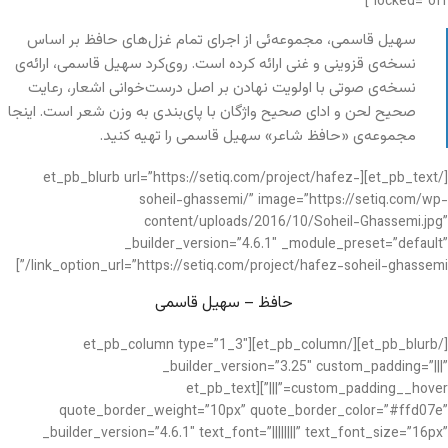
locked=”off”]
سهیل قاسمی، مجموعه‌ئی از اجرای تمام غزل‌های حافظ بر اساس
نسخه‌ی قزوینی و غنی ارائه کرده است. روی‌کرد سهیل قاسمی، ارائه‌ی
نسخه‌ی صوتی با اولویت نهادن بر اصل درست‌خوانی اشعار، رعایت
صحیح لحن و ادای صحیح واژگان با پای‌بندی به وزن شعر است. اینجا
مجموعه‌ی «حافظ شاعر» سهیل قاسمی را تهیه کنید.
[/et_pb_text][et_pb_blurb url=”https://setiq.com/project/hafez-
soheil-ghassemi/” image=”https://setiq.com/wp-
content/uploads/2016/10/Soheil-Ghassemi.jpg”
_builder_version=”4.6.1″ _module_preset=”default”
link_option_url=”https://setiq.com/project/hafez-soheil-ghassemi/”]
حافظ – سهیل قاسمی
[/et_pb_blurb][/et_pb_column][et_pb_column type=”1_3″
_builder_version=”3.25″ custom_padding=”|||”
custom_padding__hover=”|||”][et_pb_text
quote_border_weight=”10px” quote_border_color=”#ffd07e”
_builder_version=”4.6.1″ text_font=”||||||||” text_font_size=”16px”