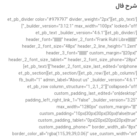
شرح فال
[/et_pb_text][et_pb_divider color=”#979797″ divider_weight=”2px”
_builder_version=”3.12.1″ max_width=”100px” locked=”off”]
[/et_pb_divider][et_pb_text _builder_version=”4.6.1″
header_font=”||||||||” header_2_font=”Frank Ruhl Libre||||||||”
header_2_font_size=”48px” header_2_line_height=”1.2em”
header_3_font=”||||||||” custom_margin=”||20px|”
header_2_font_size_tablet=”” header_2_font_size_phone=”28px”
header_2_font_size_last_edited=”on|phone”][/et_pb_text]
[/et_pb_column][/et_pb_row][/et_pb_section][et_pb_section
fb_built=”1″ admin_label=”About us” _builder_version=”4.6.1″
collapsed=”off”][et_pb_row column_structure=”1_2,1_2″
custom_padding_last_edited=”on|desktop”
padding_left_right_link_1=”false” _builder_version=”3.25″
max_width=”1280px” custom_margin=”|||”
custom_padding=”10px|30px|30px|30px|false|true”
custom_padding_tablet=”0px|20px|20px|20px||true”
custom_padding_phone=”” border_width_all=”8px”
border_color_all=”rgba(115,39,39,0.06)” use_custom_width=”on”