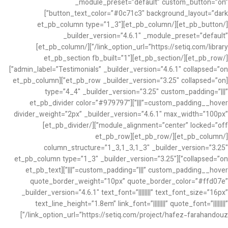
_module_preset=”default” custom_button=”on”
button_text_color=”#0c71c3″ background_layout=”dark”]
[/et_pb_button][/et_pb_column][et_pb_column type=”1_3″
_builder_version=”4.6.1″ _module_preset=”default”
link_option_url=”https://setiq.com/library/”][/et_pb_column]
[/et_pb_row][/et_pb_section][et_pb_section fb_built=”1″
admin_label=”Testimonials” _builder_version=”4.6.1″ collapsed=”on”]
[et_pb_row _builder_version=”3.25″ collapsed=”on”][et_pb_column
type=”4_4″ _builder_version=”3.25″ custom_padding=”|||”
custom_padding__hover=”|||”][et_pb_divider color=”#979797″
divider_weight=”2px” _builder_version=”4.6.1″ max_width=”100px”
module_alignment=”center” locked=”off”][/et_pb_divider]
[/et_pb_column][/et_pb_row][et_pb_row
column_structure=”1_3,1_3,1_3″ _builder_version=”3.25″
collapsed=”on”][et_pb_column type=”1_3″ _builder_version=”3.25″
custom_padding=”|||” custom_padding__hover=”|||”][et_pb_text
quote_border_weight=”10px” quote_border_color=”#ffd07e”
_builder_version=”4.6.1″ text_font=”||||||||” text_font_size=”16px”
text_line_height=”1.8em” link_font=”||||||||” quote_font=”||||||||”
link_option_url=”https://setiq.com/project/hafez-farahandouz/”]