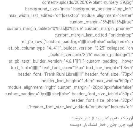
content/uploads/2020/09/plant-nursery-39.jpg”
background_size=”initial” background_position=”top_left”
max_width_last_edited=”off|desktop” module_alignment=”center”
custom_margin=”5%|5%||5%||true”
custom_margin_tablet=”0%|0%||0%||true” custom_margin_phone=””
custom_margin_last_edited=”on|desktop”
custom_padding=”||||false|false” collapsed=”on”][et_pb_row
_builder_version=”3.25″ collapsed=”on”][et_pb_column type=”4_4″
_builder_version=”3.25″ custom_padding=”|||”
custom_padding__hover=”|||”][et_pb_text _builder_version=”4.6.1″
text_font=”||||||||” text_font_size=”16px” text_line_height=”1.8em”
header_font=”Frank Ruhl Libre||||||||” header_font_size=”70px”
header_line_height=”1.4em” max_width=”600px”
module_alignment=”right” custom_margin=”-20px||0px||false|false”
custom_padding=”0px||||false|false” header_font_size_tablet=”50px”
header_font_size_phone=”32px”
header_font_size_last_edited=”on|phone” locked=”off”]
آن پیک ِ نام‌ور که رسید از دیار ِ دوست
آورد حِرز ِ جان زِ خط ِ مُشک‌بار ِ دوست