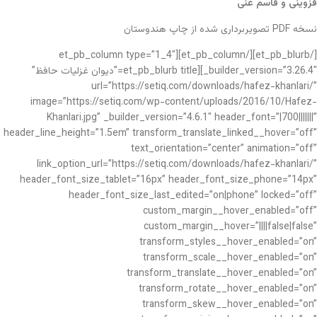
قزوینی و قاسم غنی
نسخه PDF تصویربرداری شده از چاپ هندوستان
[/et_pb_blurb][/et_pb_column][et_pb_column type=”1_4″
_builder_version=”3.26.4″][et_pb_blurb title=”دیوان غزلیات حافظ”
url=”https://setiq.com/downloads/hafez-khanlari/”
image=”https://setiq.com/wp-content/uploads/2016/10/Hafez-
Khanlari.jpg” _builder_version=”4.6.1″ header_font=”|700|||||||”
header_line_height=”1.5em” transform_translate_linked__hover=”off”
text_orientation=”center” animation=”off”
link_option_url=”https://setiq.com/downloads/hafez-khanlari/”
header_font_size_tablet=”16px” header_font_size_phone=”14px”
header_font_size_last_edited=”on|phone” locked=”off”
custom_margin__hover_enabled=”off”
custom_margin__hover=”||||false|false”
transform_styles__hover_enabled=”on”
transform_scale__hover_enabled=”on”
transform_translate__hover_enabled=”on”
transform_rotate__hover_enabled=”on”
transform_skew__hover_enabled=”on”