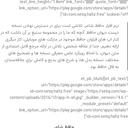
text_line_height=”1.8em” link_font=”||||||||” quote_font=”||||||||”
link_option_url=”https://play.google.com/store/apps/details?
id=com.setiq.hafiz.free” locked=”off”]
نرم افزار حافظ شاعر، تلاشی است برای در دسترس نهادن نسخه
درست دیوان حافظ. آنچه که ما را در مجموعه ستیغ بر آن داشت که در
کنار اپ های فراوان حافظ موجود در مارکت های موبایلی، کار دیگری
ارائه دهیم، جدا از علاقه شخصی، تلاش در ارائه مرجع قابل اعتمادی از
متن دیوان، با لحاظ رویکرد علمی معرفی نسخه ها و تصحیح های
مختلف، نسخه بدل ها، و شرح های بدیع و کاملی برای علاقه‌مندان
به فال حافظ بود.
[/et_pb_text][et_pb_blurb
url=”https://play.google.com/store/apps/details?
id=com.setiq.hafiz.free” image=”https://setiq.com/wp-
content/uploads/2016/10/app-h-sh.jpg” _builder_version=”4.6.1″
_module_preset=”default”
link_option_url=”https://play.google.com/store/apps/details?
id=com.setiq.hafiz.free”]
حافظ شاعر