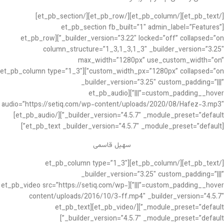
[/et_pb_text][/et_pb_column][/et_pb_row][/et_pb_section]
[et_pb_section fb_built=”1″ admin_label=”Features”
_builder_version=”3.22″ locked=”off” collapsed=”on”][et_pb_row
column_structure=”1_3,1_3,1_3″ _builder_version=”3.25″
max_width=”1280px” use_custom_width=”on”
custom_width_px=”1280px” collapsed=”on”][et_pb_column type=”1_3″
_builder_version=”3.25″ custom_padding=”|||”
custom_padding__hover=”|||”][et_pb_audio
audio=”https://setiq.com/wp-content/uploads/2020/08/Hafez-3.mp3″
_builder_version=”4.5.7″ _module_preset=”default”][/et_pb_audio]
[et_pb_text _builder_version=”4.5.7″ _module_preset=”default”]
سهیل قاسمی
[/et_pb_text][/et_pb_column][et_pb_column type=”1_3″
_builder_version=”3.25″ custom_padding=”|||”
custom_padding__hover=”|||”][et_pb_video src=”https://setiq.com/wp-
content/uploads/2016/10/3-ff.mp4″ _builder_version=”4.5.7″
_module_preset=”default”][/et_pb_video][et_pb_text
_builder_version=”4.5.7″ _module_preset=”default”]