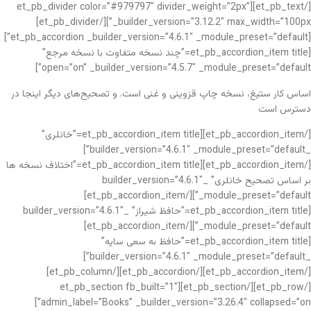
[/et_pb_text][et_pb_divider color=”#979797″ divider_weight=”2px”
_builder_version=”3.12.2″ max_width=”100px”][/et_pb_divider]
[et_pb_accordion _builder_version=”4.6.1″ _module_preset=”default”]
[et_pb_accordion_item title=”چند نسخه متفاوت با نسخه مرجع”
open=”on” _builder_version=”4.5.7″ _module_preset=”default”]
اساس کار ستیغ، نسخه چاپ قزوینی و غنی است. و تصحیح‌های دیگر اینجا در
دسترس است
[/et_pb_accordion_item][et_pb_accordion_item title=”خانلری”
_builder_version=”4.6.1″ _module_preset=”default”]
[/et_pb_accordion_item][et_pb_accordion_item title=”اختلاف نسخه ها
بر اساس تصحیح خانلری” _builder_version=”4.6.1″
_module_preset=”default”][/et_pb_accordion_item]
[et_pb_accordion_item title=”حافظ شیراز” _builder_version=”4.6.1″
_module_preset=”default”][/et_pb_accordion_item]
[et_pb_accordion_item title=”حافظ به سعی سایه”
_builder_version=”4.6.1″ _module_preset=”default”]
[/et_pb_accordion_item][/et_pb_accordion][/et_pb_column]
[/et_pb_row][/et_pb_section][et_pb_section fb_built=”1″
admin_label=”Books” _builder_version=”3.26.4″ collapsed=”on”]