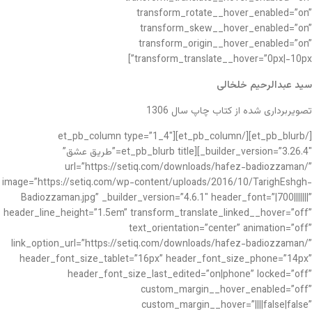
transform_rotate__hover_enabled=”on”
transform_skew__hover_enabled=”on”
transform_origin__hover_enabled=”on”
transform_translate__hover=”0px|-10px”]
سید عبدالرحیم خلخالی
تصویربرداری شده از کتاب چاپ سال 1306
[/et_pb_blurb][/et_pb_column][et_pb_column type=”1_4″
_builder_version=”3.26.4″][et_pb_blurb title=”طریق عشق”
url=”https://setiq.com/downloads/hafez-badiozzaman/”
image=”https://setiq.com/wp-content/uploads/2016/10/TarighEshgh-
Badiozzaman.jpg” _builder_version=”4.6.1″ header_font=”|700|||||||”
header_line_height=”1.5em” transform_translate_linked__hover=”off”
text_orientation=”center” animation=”off”
link_option_url=”https://setiq.com/downloads/hafez-badiozzaman/”
header_font_size_tablet=”16px” header_font_size_phone=”14px”
header_font_size_last_edited=”on|phone” locked=”off”
custom_margin__hover_enabled=”off”
custom_margin__hover=”||||false|false”