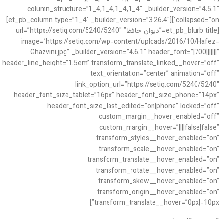
column_structure=”1_4,1_4,1_4,1_4″ _builder_version=”4.5.1″
collapsed=”on”][et_pb_column type=”1_4″ _builder_version=”3.26.4″]
[et_pb_blurb title=”دیوان حافظ” url=”https://setiq.com/5240/5240″
image=”https://setiq.com/wp-content/uploads/2016/10/Hafez-
Ghazvini.jpg” _builder_version=”4.6.1″ header_font=”|700|||||||”
header_line_height=”1.5em” transform_translate_linked__hover=”off”
text_orientation=”center” animation=”off”
link_option_url=”https://setiq.com/5240/5240″
header_font_size_tablet=”16px” header_font_size_phone=”14px”
header_font_size_last_edited=”on|phone” locked=”off”
custom_margin__hover_enabled=”off”
custom_margin__hover=”||||false|false”
transform_styles__hover_enabled=”on”
transform_scale__hover_enabled=”on”
transform_translate__hover_enabled=”on”
transform_rotate__hover_enabled=”on”
transform_skew__hover_enabled=”on”
transform_origin__hover_enabled=”on”
transform_translate__hover=”0px|-10px”]