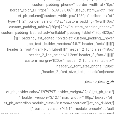
custom_padding_phone=”” border_width_all=”8px”
border_color_all=”rgba(115,39,39,0.06)” use_custom_width=”on”
custom_width_px=”1280px” collapsed=”off”][et_pb_column
type=”1_2″ _builder_version=”3.25″ custom_padding=”6vw|||40px”
custom_padding_tablet=”|20px||20px” custom_padding_phone=””
custom_padding_last_edited=”on|tablet” padding_tablet=”|20px||20px”
padding_last_edited=”on|tablet” custom_padding__hover=”|||”]
[et_pb_text _builder_version=”4.5.7″ header_font=”||||||||”
header_2_font=”Frank Ruhl Libre||||||||” header_2_font_size=”48px”
header_2_line_height=”1.2em” header_3_font=”||||||||”
custom_margin=”||20px|” header_2_font_size_tablet=””
header_2_font_size_phone=”28px”
header_2_font_size_last_edited=”on|phone”]
شرح سطر به سطر
[/et_pb_text][et_pb_divider color=”#979797″ divider_weight=”2px”
_builder_version=”3.12.1″ max_width=”100px” locked=”off”]
[/et_pb_divider][et_pb_accordion module_class=”custom-accordion”
_builder_version=”4.6.1″ _module_preset=”default”]