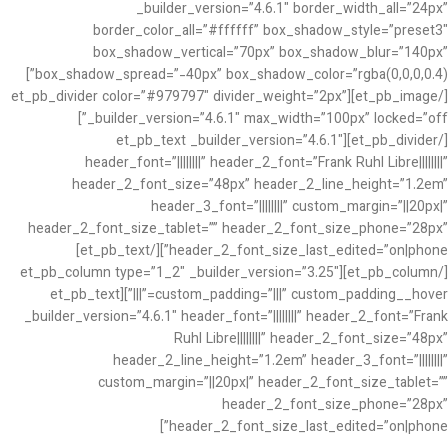
_builder_version=”4.6.1″ border_width_all=”24px”
border_color_all=”#ffffff” box_shadow_style=”preset3″
box_shadow_vertical=”70px” box_shadow_blur=”140px”
box_shadow_spread=”-40px” box_shadow_color=”rgba(0,0,0,0.4)”]
[/et_pb_image][et_pb_divider color=”#979797″ divider_weight=”2px”
_builder_version=”4.6.1″ max_width=”100px” locked=”off”]
[/et_pb_divider][et_pb_text _builder_version=”4.6.1″
header_font=”||||||||” header_2_font=”Frank Ruhl Libre||||||||”
header_2_font_size=”48px” header_2_line_height=”1.2em”
header_3_font=”||||||||” custom_margin=”||20px|”
header_2_font_size_tablet=”” header_2_font_size_phone=”28px”
header_2_font_size_last_edited=”on|phone”][/et_pb_text]
[/et_pb_column][et_pb_column type=”1_2″ _builder_version=”3.25″
custom_padding=”|||” custom_padding__hover=”|||”][et_pb_text
_builder_version=”4.6.1″ header_font=”||||||||” header_2_font=”Frank
Ruhl Libre||||||||” header_2_font_size=”48px”
header_2_line_height=”1.2em” header_3_font=”||||||||”
custom_margin=”||20px|” header_2_font_size_tablet=””
header_2_font_size_phone=”28px”
header_2_font_size_last_edited=”on|phone”]