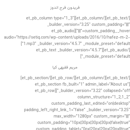
فریدون فرح اندوز
[/et_pb_text][/et_pb_column][et_pb_column type=”1_3″
_builder_version=”3.25″ custom_padding=”|||”
custom_padding__hover=”|||”][et_pb_audio
audio=”https://setiq.com/wp-content/uploads/2016/10/hafez-m-2-
1.mp3″ _builder_version=”4.5.7″ _module_preset=”default”]
[/et_pb_audio][et_pb_text _builder_version=”4.5.7″
_module_preset=”default”]
مریم فقیهی کیا
[/et_pb_text][/et_pb_column][/et_pb_row][/et_pb_section]
[et_pb_section fb_built=”1″ admin_label=”About us”
_builder_version=”3.22″ collapsed=”off”][et_pb_row
column_structure=”1_2,1_2″
custom_padding_last_edited=”on|desktop”
padding_left_right_link_1=”false” _builder_version=”3.25″
max_width=”1280px” custom_margin=”|||”
custom_padding=”10px|30px|30px|30px|false|true”
custom_padding_tablet=”0px|20px|20px|20px||true”