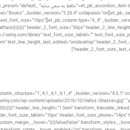
”4.5.1″ text_font=”||||||||” text_font_size=”16px”
atface||||||||” header_2_font_size=”56px” header_2_line_heigh
s://setiq.com/library” text_font_size_tablet=”” text_font_siz
.6em” text_line_height_last_edited=”on|desktop” header_2_fon
header_2_font_size_last_ed
_builder_version=”3.26.4″][et_pb_blurb title=”دیوان حافظ” oads/2016/10/Hafez-Ghazvini.jpg
0|||||||” header_line_height=”1.5em” transform_translate_linked
ader_font_size_tablet=”16px” header_font_size_phone=”14px” 
stom_margin__hover=”||||false|false” transform_styles__hov