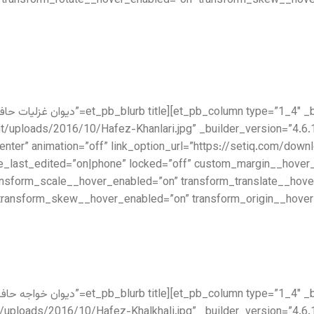
” transform_rotate__hover_enabled=”on” transform_skew__hove
/uploads/2016/10/Hafez-Khanlari.jpg” _builder_version=”4.6.1″
center” animation=”off” link_option_url=”https://setiq.com/dow
_last_edited=”on|phone” locked=”off” custom_margin__hover_e
ansform_scale__hover_enabled=”on” transform_translate__hove
transform_skew__hover_enabled=”on” transform_origin__hover_
uploads/2016/10/Hafez-Khalkhali.jpg” _builder_version=”4.6.1″