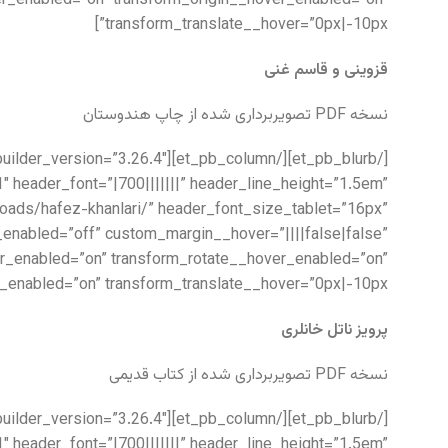
r_enabled=”on” transform_origin__hover_enabled=”on”
transform_translate__hover=”0px|-10px”]
قزوینی و قاسم غنی
نسخه PDF تصویربرداری شده از چاپ هندوستان
 header_font=”|700|||||||” header_line_height=”1.5em”
nloads/hafez-khanlari/” header_font_size_tablet=”16px”
nabled=”off” custom_margin__hover=”||||false|false”
r_enabled=”on” transform_rotate__hover_enabled=”on”
enabled=”on” transform_translate__hover=”0px|-10px”]
پرویز ناتل خانلری
نسخه PDF تصویربرداری شده از کتاب قدیمی
 header_font=”|700|||||||” header_line_height=”1.5em”