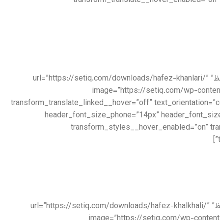
transform_translate__hover_enabled=”on
[/et_pb_blurb][/et_pb_column][et_pb_column type=”1_4″ _builder_version=”3.26.4″][et_pb_blurb title=”دیوان غزلیات حافظ” url=”https://setiq.com/downloads/hafez-khanlari/”
image=”https://setiq.com/wp-content
transform_translate_linked__hover=”off” text_orientation=”
header_font_size_phone=”14px” header_font_size
transform_styles__hover_enabled=”on” tr
[/et_pb_blurb][/et_pb_column][et_pb_column type=”1_4″ _builder_version=”3.26.4″][et_pb_blurb title=”دیوان خواجه حافظ” url=”https://setiq.com/downloads/hafez-khalkhali/”
image=”https://setiq.com/wp-content/