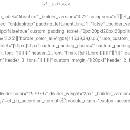
مریم فقیهی کیا
ed=”on|desktop” padding_left_right_link_1=”false” _builder_v
x|false|true” custom_padding_tablet=”0px|20px|20px|20px||t
_builder_version=”3.25″
let=”|20px||20px” custom_padding_phone=”” custom_padding_l
xt _builder_version=”4.5.7″ header_font=”||||||||” header_2_font=”Frank Ruhl Libre||||||||”
” header_3_font=”||||||||” custom_margin=”||20px|” header_2