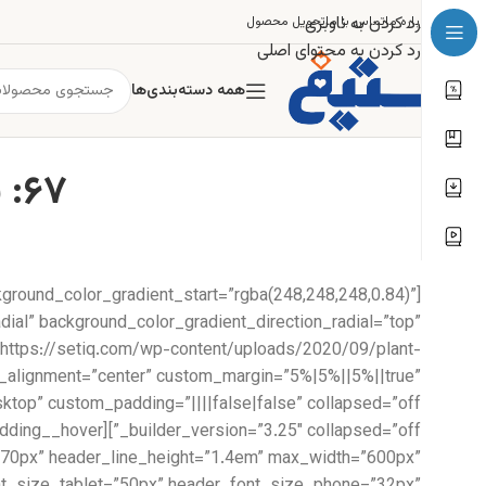
رد کردن به ناوبری
درباره ما
تماس با ما
تحویل محصول
رد کردن به محتوای اصلی
همه دسته‌بندی‌ها
۶۷: یا رب این شمع دل افروز ز کاشانه کیست
kground_color_gradient_start=”rgba(248,248,248,0.84)”
ial” background_color_gradient_direction_radial=”top”
https://setiq.com/wp-content/uploads/2020/09/plant-
e_alignment=”center” custom_margin=”5%|5%||5%||true”
ze=”70px” header_line_height=”1.4em” max_width=”600px”