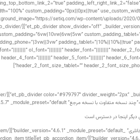
equal=”on” padding_top_bottom_link_2=”true” padding_left_right_link_2=”fa
th=”100%” custom_padding=”0px||0px||true” use_custom_width
4.5.7″ background_image=”https://setiq.com/wp-content/uploads/202
 custom_padding=”6vw|10vw|6vw|5vw” custom_padding_tablet=
_font=”||||||||” ol_font=”||||||||” header_font=”||||||||” header_2
 header_4_font=”||||||||” header_5_font=”||||||||” header_6_fon
header_2_font_size_tablet=”” header_2_font_size_pho
 دیگر اینجا در دسترس است