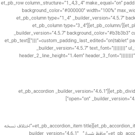
locked=”off” collapsed=”on”][et_pb_row column_structure=”1_4,3_4″ make_
background_color=”#000000″ width=”100%” max_wid
collapsed=”on”][et_pb_column type=”1_4″ _builder_version=”
custom_padding__hover=”|||”][et_pb_divider show_divider=”off” _builder_version=”3.12.2″ height=”300px”][/et_pb_divider][/et_pb_column][et_pb_column type=”3_4″
_builder_version=”4.5.7″ background_color=”#b3b3b3″
custom_padding_last_edited=”on|tablet” padding_phone=”|3vw||3vw” padding_tablet=”|10%||10%||true” padding_last_edited=”on|tablet” custom_padding__hover=”|||”][et_pb_text
_builder_version=”4.5.7″ text_font=”||||||||” ul
header_2_line_height=”1.4em” header_3_font=”||||||||”
[/et_pb_text][et_pb_divider color=”#979797″ divider_weight=”2px” _builder_version=”3.12.2″ max_width=”100px”][/et_pb_divider][et_pb_accordion _builder_version=”4.6.1″
[/et_pb_accordion_item][et_pb_accordion_item title=”خانلری” _builder_version=”4.6.1″ _module_preset=”default”][/et_pb_accordion_item][et_pb_accordion_item title=”اختلاف نسخه
ها بر اساس تصحیح خانلری” _builder_version=”4.6.1″ _module_preset=”default”][/et_pb_accordion_item][et_pb_accordion_item title=”حافظ شیراز” _builder_version=”4.6.1″