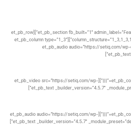
[/et_pb_text][/et_pb_column][/et_pb_row][/et_pb_section][et_pb_section fb_built=”1″ admin_label=”Features” _builder_version=”3.22″ locked=”off” collapsed=”on”][et_pb_row
column_structure=”1_3,1_3,1_3″ _builder_version=”3.25″ max_width=”1280px” use_custom_width=”on” custom_width_px=”1280px” collapsed=”on”][et_pb_column type=”1_3″
_builder_version=”3.25″ custom_padding=”|||” custom_padding__hover=”|||”][et_
[/et_pb_text][/et_pb_column][et_pb_column type=”1_3″ _builder_version=”3.25″ custom_padding=”|||” custom_padding__hover=”|||”][et_pb_video src=”https://setiq.com/wp-
[/et_pb_text][/et_pb_column][et_pb_column type=”1_3″ _builder_version=”3.25″ custom_padding=”|||” custom_padding__hover=”|||”][et_pb_audio audio=”https://setiq.com/wp-