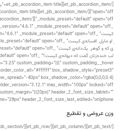
 border_color_all=”#ffffff” box_shadow_style=”preset3″
” custom_margin=”||20px|” header_2_font_size_tablet=””
e=”28px” header_2_font_size_last_edited=”on|phone”]
وزن عروضی و تقطیع