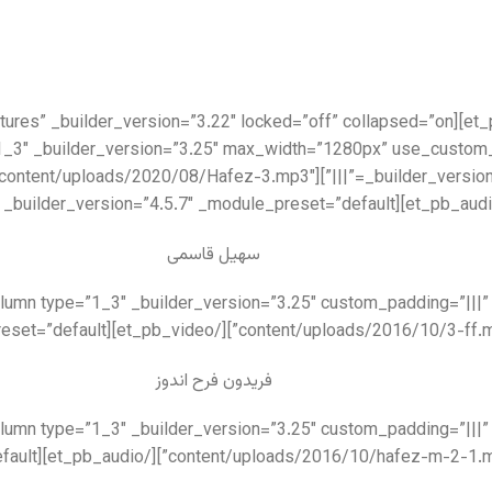
pb_audio audio=”https://setiq.com/wp-content/uploads/2020/08/Hafez-3.mp3″
سهیل قاسمی
content/uploads/2016/10/3-ff.mp4″ _builder_version=”4.5.7″ 
فریدون فرح اندوز
content/uploads/2016/10/hafez-m-2-1.mp3″ _builder_version=”4.5.7″ _modul