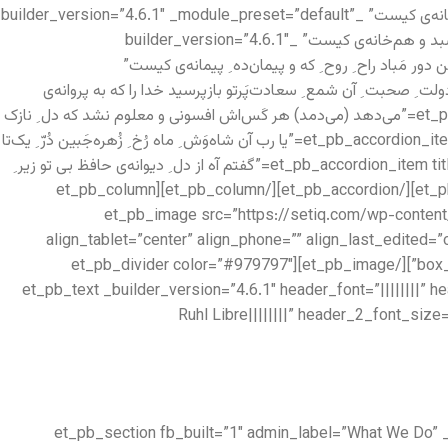
[/et_pb_accordion_item][et_pb_accordion_item title=”یا رَب این شمع ِ دل‌افروز زِ کاشانه‌ی کیست جان ِ ما سوخت بپرسید که جانانه‌ی کیست” _builder_version=”4.6.1″ _module_preset=”default”
open=”off”][/et_pb_accordion_item][et_pb_accordion_item title=”حالیا خانه‌برانداز ِ دل و دین ِ من است تا در آغوش ِ که می‌خسبد و هم‌خانه‌ی کیست” _builder_version=”4.6.1″
module_preset=”defaul=”باده‌ی لعل ِ لب‌اش ک‌از لب ِ من دور مَباد راح ِ روح ِ که و پیمان‌ده ِ پیمانه‌ی کیست”
builder_version=”4.6.1″ _module_preset=”default” open=”off”][/et_pb_accordion_item][et_pb_accordion_it=”دولت ِ صحبت ِ آن شمع ِ سعادت‌پَرتو بازپرسید خدا را که به پروانه‌ی
کیست” _builder_version=”4.6.1″ _module_preset=”default” open=”off”][/et_pb_accordion_item][et_pb_accordion_item title=”می‌دهد (می‌دمد) هر کَس‌اش افسونی و معلوم نشد که دل ِ نازک
ِ او مایل ِ افسانه‌ی کیست” _builder_version=”4.6.1″ _module_preset=”default” open=”off”][/et_pb_accordion_item][et_pb_accordion_item title=”یا رب آن شاه‌وَش ِ ماه رُخ ِ زُهره‌جَبین دُرّ ِ یک‌تا
ی که و گوهر ِ یک‌دانه‌ی کیست” _builder_version=”4.6.1″ _module_preset=”default” open=”off”][/et_pb_accordion_item][et_pb_accordion_item title=”گفتم آه از دل ِ دیوانه‌ی حافظ بی تو زیر ِ
لب خنده‌زنان گفت که دیوانه‌ی کیست؟” _builder_version=”4.6.1″ _module_preset=”default” open=”off”][/et_pb_accordion_item][/et_pb_accordion][/et_pb_column][et_pb_column
type=”1_2″ _builder_version=”3.25″ custom_padding=”|||” custom_padding__hover=”|||”][et_pb_image s
align_tablet=”center” align_phone=”” align_last_edited=
box_shadow_vertical=”70px” box_shadow_blur=”140px” box_shadow_spread=”-40px” box_shadow_color=”rgba(0,0,0,0.4)”][/et_pb_image][et_pb_divider color=”#979797″
divider_weight=”2px” _builder_version=”3.12.1″ max_width=”100px” locked=”off”][/et_pb_divider][et_pb_text _builder_version=”4.6.1″ 
Ruhl Libre||||||||” header_2_font_siz
[/et_pb_text][/et_pb_column][/et_pb_row][/et_pb_section][et_pb_section fb_built=