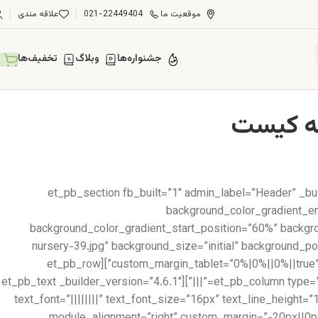
موقعیت ما
021-22449404
علاقه مندی
جشنواره‌ها
وبلاگ
تخفیف‌ها
[et_pb_section fb_built=”1″ admin_label=”Header” _b
background_color_gradient_en
background_color_gradient_start_position=”60%” backg
nursery-39.jpg” background_size=”initial” background_
custom_margin_tablet=”0%|0%||0%||true” custom_margin_phone=”” custom_margin_last_edited=”on|desktop” custom_padding=”||||false|false” collapsed=”off”][et_pb_row
_builder_version=”3.25″ collapsed=”off”][et_pb_column type=”4_4″ _builder_version=”3.25″ custom_padding=”|||” custom_padding__hover=”|||”][et_pb_text _builder_version=”4.6.1″
text_font=”||||||||” text_font_size=”16px” text_line_height