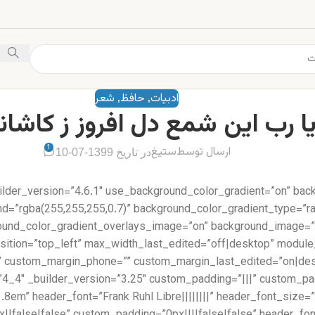
ادبیات
حافظ
شعر
,
,
1
ارسال توسط
ستیغ
در تاریخ 1399-07-10
uilder_version=”4.6.1″ use_background_color_gradient=”on” bac
d=”rgba(255,255,255,0.7)” background_color_gradient_type=”rad
round_color_gradient_overlays_image=”on” background_image=”
position=”top_left” max_width_last_edited=”off|desktop” modul
=”1.8em” header_font=”Frank Ruhl Libre||||||||” header_font_si