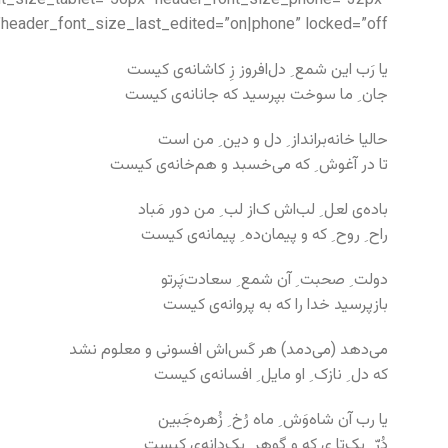
ont_size_tablet=”50px” header_font_size_phone=”32px”
header_font_size_last_edited=”on|phone” locked=”off”]
یا رَب این شمع ِ دل‌افروز زِ کاشانه‌ی کیست
جان ِ ما سوخت بپرسید که جانانه‌ی کیست
حالیا خانه‌برانداز ِ دل و دین ِ من است
تا در آغوش ِ که می‌خسبد و هم‌خانه‌ی کیست
باده‌ی لعل ِ لب‌اش ک‌از لب ِ من دور مَباد
راح ِ روح ِ که و پیمان‌ده ِ پیمانه‌ی کیست
دولت ِ صحبت ِ آن شمع ِ سعادت‌پَرتو
بازپرسید خدا را که به پروانه‌ی کیست
می‌دهد (می‌دمد) هر کَس‌اش افسونی و معلوم نشد
که دل ِ نازک ِ او مایل ِ افسانه‌ی کیست
یا رب آن شاه‌وَش ِ ماه رُخ ِ زُهره‌جَبین
دُرّ ِ یک‌تا ی که و گوهر ِ یک‌دانه‌ی کیست