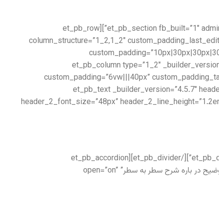
[/et_pb_text][/et_pb_column][/et_pb_row][/et_pb_section][et_pb_section fb_built=”1″ admin_label=”About us” _builder_version=”3.22″ collapsed=”off”][et_pb_row
column_structure=”1_2,1_2″ custom_padding_last_edit
custom_padding=”10px|30px|30px|30p
border_color_all=”rgba(115,39,39,0.06)” use_custom_width=”on” custom_width_px=”1280px” collapsed=”off”][et_pb_column type=”1_2″ 
custom_padding=”6vw|||40px” custom_padding_tab
padding_last_edited=”on|tablet” custom_padding__hover=”|||”][et_pb_te
header_2_font_size=”48px” header_2_line_height=”1.2em
[/et_pb_text][et_pb_divider color=”#979797″ divider_weight=”2px” _builder_version=”3.12.1″ max_width=”100px” locked=”off”][/et_pb_divider][et_pb_accordion
module_class=”custom-accordion” _builder_version=”4.6.1″ _module_preset=”default”][et_pb_accordion_item title=”توضیح در باره شرح سطر به سطر” open=”on”