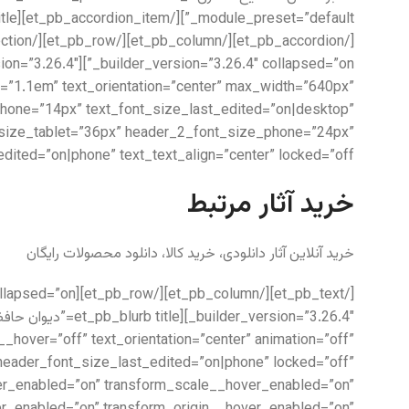
t=”1.1em” text_orientation=”center” max_width=”640px”
e_phone=”14px” text_font_size_last_edited=”on|desktop”
t_size_tablet=”36px” header_2_font_size_phone=”24px”
ited=”on|phone” text_text_align=”center” locked=”off”]
خرید آثار مرتبط
خرید آنلاین آثار دانلودی، خرید کالا، دانلود محصولات رایگان
__hover=”off” text_orientation=”center” animation=”off”
header_font_size_last_edited=”on|phone” locked=”off”
er_enabled=”on” transform_scale__hover_enabled=”on”