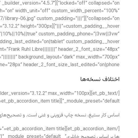
lse” _builder_version=”4.5.7″
=”on” width_unit=”off” custom_width_percent=”100%”
0/07/library-06.jpg” custom_padding=”|||”
”|10%||10%||true” custom_padding_phone=”|3vw||3vw”
_font=”Frank Ruhl Libre||||||||” header_2_font_size=”48px”
t=”||||||||” background_layout=”dark” max_width=”700px”
ne=”28px” header_2_font_size_last_edited=”on|phone”]
اختلاف نسخه‌ها
_module_preset=”default”][et_pb_accordion_item title=”چند نسخه متفاوت با نسخه مرجع” open=”on” _builder_version=”4.5.7″ _module_preset=”default”]
اساس کار ستیغ، نسخه چاپ قزوینی و غنی است. و تصحیح‌های