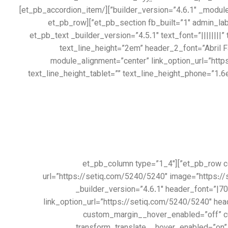
_module_preset=”default”][/et_pb_accordion_item][et_pb_accordion_item title=”حافظ به سعی سایه” _builder_version=”4.6.1″ _module_preset=”default”][/et_pb_accordion_item]
[/et_pb_accordion][/et_pb_column][/et_pb_row][/et_pb_section][et_pb_section fb_built=”1″ admin_label=”Books” _builder_version=”3.26.4″ collapsed=”on”][et_pb_row
_builder_version=”3.26.4″ collapsed=”on”][et_pb_column type=”4_4″ _builder_version=”3.26.4″][et_pb_text _builder_version=
text_line_height=”2em” header_2_font=”Abril F
module_alignment=”center” link_option_url=”http
text_line_height_tablet=”” text_line_height_phone=”1
[/et_pb_text][/et_pb_column][/et_pb_row][et_pb_row column_structure=”1_4,1_4,1_4,1_4″ _builder_version=”4.5.1″ collapsed=”on”][et_pb_column type=”1_4″
url=”https://setiq.com/5240/5240″ image=”https://setiq.com/wp-content/upl”
_builder_version=”4.6.1″ header_font=”|70
link_option_url=”https://setiq.com/5240/5240″ he
custom_margin__hover_enabled=”off” cu