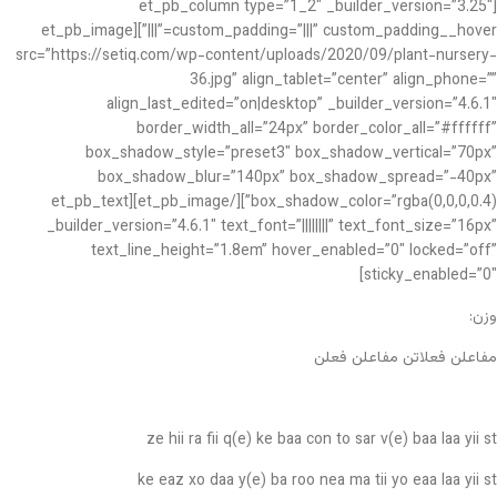
[et_pb_column type=”1_2″ _builder_version=”3.25″
custom_padding=”|||” custom_padding__hover=”|||”][et_pb_image
src=”https://setiq.com/wp-content/uploads/2020/09/plant-nursery-
36.jpg” align_tablet=”center” align_phone=””
align_last_edited=”on|desktop” _builder_version=”4.6.1″
border_width_all=”24px” border_color_all=”#ffffff”
box_shadow_style=”preset3″ box_shadow_vertical=”70px”
box_shadow_blur=”140px” box_shadow_spread=”-40px”
box_shadow_color=”rgba(0,0,0,0.4)”][/et_pb_image][et_pb_text
_builder_version=”4.6.1″ text_font=”||||||||” text_font_size=”16px”
text_line_height=”1.8em” hover_enabled=”0″ locked=”off”
sticky_enabled=”0″]
وزن:
مفاعلن فعلاتن مفاعلن فعلن
ze hii ra fii q(e) ke baa con to sar v(e) baa laa yii st
ke eaz xo daa y(e) ba roo nea ma tii yo eaa laa yii st