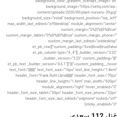
background_color_gradient_overlays_image=”on”
background_image=”https://setiq.com/wp-
content/uploads/2020/09/plant-nursery-39.jpg”
background_size=”initial” background_position=”top_left”
max_width_last_edited=”off|desktop” module_alignment=”center”
custom_margin=”5%|5%||5%||true”
custom_margin_tablet=”0%|0%||0%||true” custom_margin_phone=””
custom_margin_last_edited=”on|desktop”
custom_padding=”6vw||6vw||true|false”][et_pb_row
_builder_version=”3.25″][et_pb_column type=”4_4″
_builder_version=”3.25″ custom_padding=”|||”
custom_padding__hover=”|||”][et_pb_text _builder_version=”4.6.1″
text_font=”||||||||” text_font_size=”16px” text_line_height=”1.8em”
header_font=”Frank Ruhl Libre||||||||” header_font_size=”70px”
header_line_height=”1.4em” max_width=”600px”
module_alignment=”right” hover_enabled=”0″
header_font_size_tablet=”50px” header_font_size_phone=”32px”
header_font_size_last_edited=”on|phone” locked=”off”
sticky_enabled=”0″]
غزل 112 سعدی