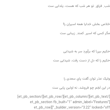
شب ِ فراق ِ تو هر شب که هست، یلدایی ست
خلاص بخش خدایا همه اسیران را!
مگر کسی که اسیر ِ کمند ِ زیبایی ست
حکیم بین! که برآورد سر به شیدایی
حکیم را که دل از دست رفت، شیدایی ست
ولیک عذر توان گفت پایِ سعدی را
در این لَجَم چو فروشد، نه اولین پایی ست
[/et_pb_text][/et_pb_column][/et_pb_row][/et_pb_section]
[et_pb_section fb_built=”1″ admin_label=”Features”
_builder_version=”3.22″ locked=”off”][et_pb_row