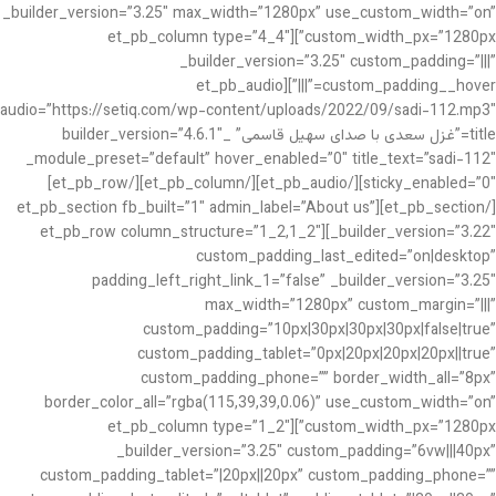
_builder_version=”3.25″ max_width=”1280px” use_custom_width=”on”
custom_width_px=”1280px”][et_pb_column type=”4_4″
_builder_version=”3.25″ custom_padding=”|||”
custom_padding__hover=”|||”][et_pb_audio
audio=”https://setiq.com/wp-content/uploads/2022/09/sadi-112.mp3″
title=”غزل سعدی با صدای سهیل قاسمی” _builder_version=”4.6.1″
_module_preset=”default” hover_enabled=”0″ title_text=”sadi-112″
sticky_enabled=”0″][/et_pb_audio][/et_pb_column][/et_pb_row]
[/et_pb_section][et_pb_section fb_built=”1″ admin_label=”About us”
_builder_version=”3.22″][et_pb_row column_structure=”1_2,1_2″
custom_padding_last_edited=”on|desktop”
padding_left_right_link_1=”false” _builder_version=”3.25″
max_width=”1280px” custom_margin=”|||”
custom_padding=”10px|30px|30px|30px|false|true”
custom_padding_tablet=”0px|20px|20px|20px||true”
custom_padding_phone=”” border_width_all=”8px”
border_color_all=”rgba(115,39,39,0.06)” use_custom_width=”on”
custom_width_px=”1280px”][et_pb_column type=”1_2″
_builder_version=”3.25″ custom_padding=”6vw|||40px”
custom_padding_tablet=”|20px||20px” custom_padding_phone=””