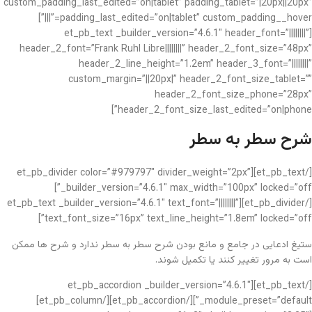
custom_padding_last_edited=”on|tablet” padding_tablet=”|20px||20px”
padding_last_edited=”on|tablet” custom_padding__hover=”|||”]
[et_pb_text _builder_version=”4.6.1″ header_font=”||||||||”
header_2_font=”Frank Ruhl Libre||||||||” header_2_font_size=”48px”
header_2_line_height=”1.2em” header_3_font=”||||||||”
custom_margin=”||20px|” header_2_font_size_tablet=””
header_2_font_size_phone=”28px”
header_2_font_size_last_edited=”on|phone”]
شرح سطر به سطر
[/et_pb_text][et_pb_divider color=”#979797″ divider_weight=”2px”
_builder_version=”4.6.1″ max_width=”100px” locked=”off”]
[/et_pb_divider][et_pb_text _builder_version=”4.6.1″ text_font=”||||||||”
text_font_size=”16px” text_line_height=”1.8em” locked=”off”]
ستیغ ادعایی در جامع و مانع بودن شرح سطر به سطر ندارد و شرح ها ممکن
است به مرور تغییر کنند یا تکمیل شوند.
[/et_pb_text][et_pb_accordion _builder_version=”4.6.1″
_module_preset=”default”][/et_pb_accordion][/et_pb_column]