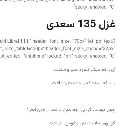
header_font_size_last_edited=”on|phone” locked=”off”
sticky_enabled=”0″]
غزل 135 سعدی
k Ruhl Libre||||||||” header_font_size=”70px”
nt_size_tablet=”50px” header_font_size_phone=”32px”
st_edited=”on|phone” locked=”off” sticky_enabled=”0″]
آن را که میسَّر نشود صبر و قناعت،
باید که ببندد کمر ِ خدمت و طاعت
چون دوست گرفتی، چه غم از دشمن ِ خون‌خوار؟
گو بوق ِ ملامت بزن و کوس ِ شناعت