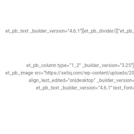
[/et_pb_text][et_pb_divider color=”#979797″ divider_weight=”2px” _builder_version=”4.6.1″ max_width=”100px” locked=”off”][/et_pb_divider][et_pb_text _builder_version=”4.6.1″
[/et_pb_text][et_pb_accordion _builder_version=”4.6.1″ _module_preset=”default”][/et_pb_accordion][/et_pb_column][et_pb_column type=”1_2″ _builder_version=”3.25″
custom_padding=”|||” custom_padding__hover=”|||”][et_pb_image src=”https://setiq.c
align_last_edited=”on|desktop” _builder_version
box_shadow_blur=”140px” box_shadow_spread=”-40px” box_shadow_color=”rgba(0,0,0,0.4)”][/et_pb_image][et_pb_text _builder_version=”4.6.