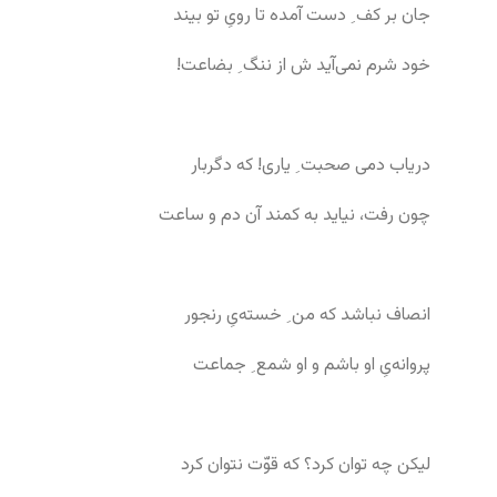
جان بر کف ِ دست آمده تا رویِ تو بیند
خود شرم نمی‌آید ش از ننگ ِ بضاعت!
دریاب دمی صحبت ِ یاری! که دگربار
چون رفت، نیاید به کمند آن دم و ساعت
انصاف نباشد که من ِ خسته‌یِ رنجور
پروانه‌یِ او باشم و او شمع ِ جماعت
لیکن چه توان کرد؟ که قوّت نتوان کرد