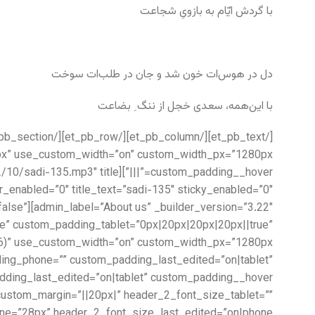
با گردش ایّام به بازویِ شجاعت
دل در هوس‌ات خون شد و جان در طلب‌ات سوخت
با این‌همه، سعدی خجل از ننگ ِ بضاعت
=”false”
e” custom_padding_tablet=”0px|20px|20px|20px||true”
ing_phone=”” custom_padding_last_edited=”on|tablet”
” custom_margin=”||20px|” header_2_font_size_tablet=””
e=”28px” header_2_font_size_last_edited=”on|phone”]