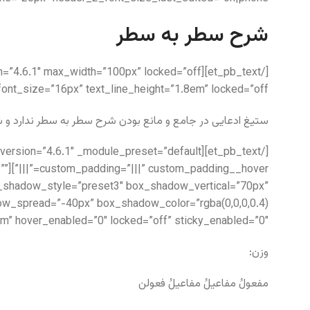
شرح سطر به سطر
t_font_size=”16px” text_line_height=”1.8em” locked=”off”]
ستیغ ادعایی در جامع و مانع بودن شرح سطر به سطر ندارد و ش
=””
box_shadow_style=”preset3″ box_shadow_vertical=”70px”
m” hover_enabled=”0″ locked=”off” sticky_enabled=”0″]
وزن:
مفعولُ مفاعیلُ مفاعیلُ فعولن