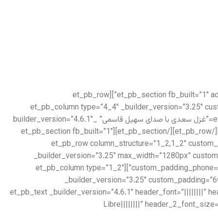
[/et_pb_text][/et_pb_column][/et_pb_row][/et_pb_section][et_pb_section fb_built=”1″ admin_label=”Features” _builder_version=”3.22″ locked=”off”][et_pb_row
_builder_version=”3.25″ max_width=”1280px” use_custom_width=”on” custom_width_px=”1280px”][et_pb_column type=”4_4″ _bui
custom_padding__hover=”|||”][et_pb_audio audio=”https://setiq.com/wp-content/uploads/2022/10/sadi-135.mp3″ title=”غزل سعدی با صدای سهیل قاسمی” _builder_version=”4.6.1″
_module_preset=”default” hover_enabled=”0″ title_text=”sadi-135″ sticky_enabled=”0″][/et_pb_audio][/et_pb_column][/et_pb_row][/et_pb_section][et_pb_section fb_built=”1″
admin_label=”About us” _builder_version=”3.22″][et_pb_row column_
_builder_version=”3.25″ max_width=”1280px” custom
custom_padding_phone=”” border_width_all=”8px” border_color_all=”rgba(115,39,39,0.06)” use_custom_width=”on” custom_width_px=”1280px”][et_pb_column type=”1_2″
_builder_version=”3.25″ custom_padding=”6
padding_tablet=”|20px||20px” padding_last_edited=”on|tablet” custom_padding__hover=”|||”][et_pb_text _builder_version=”4.6.1
Libre||||||||” header_2_font_siz