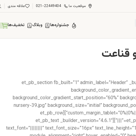
موقعیت ما
021-22449404
علاقه مندی
جشنواره‌ها
وبلاگ
تخفیف‌ها
[et_pb_section fb_built=”1″ admin_label=”Header” _b
background_color_gradient_en
background_color_gradient_start_position=”60%” backg
nursery-39.jpg” background_size=”initial” background_
custom_margin_tablet=”0%|0%||0%||true” custom_margin_phone=”” custom_margin_last_edited=”on|desktop” custom_padding=”6vw||6vw||true|false”][et_pb_row
_builder_version=”3.25″][et_pb_column type=”4_4″ _builder_version=”3.25″ custom_padding=”|||” custom_padding__hover=”|||”][et_pb_text _builder_version=”4.6.1″
text_font=”||||||||” text_font_size=”16px” text_line_height