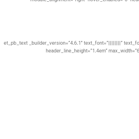
module_alignment=”right” hover_enabled=”0″ hea
[/et_pb_text][et_pb_text _builder_version=”4.6.1″ text_font=”|||||
header_line_height=”1.4em” max_width=”6