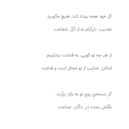
گر خود همه بیداد کند، هیچ مگویید
تعذیب ِ دل‌آرام به از ذُلّ ِ شفاعت
از هر چه تو گویی، به قناعت بشکیبم
امکان ِ شکیب از تو محال است و قناعت
گر نسخه‌یِ رویِ تو به بازار برآرند،
نقّاش ببندد در ِ دکّان ِ صناعت