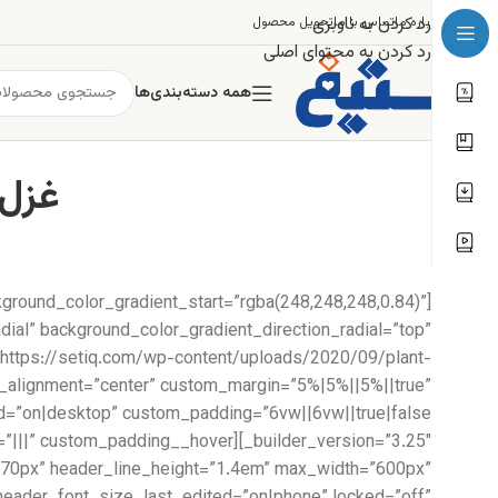
رد کردن به ناوبری
درباره ما
تماس با ما
تحویل محصول
رد کردن به محتوای اصلی
همه دسته‌بندی‌ها
غزل ۱۳۵: آن را که میسر نشود صبر و
kground_color_gradient_start=”rgba(248,248,248,0.84)”
ial” background_color_gradient_direction_radial=”top”
https://setiq.com/wp-content/uploads/2020/09/plant-
e_alignment=”center” custom_margin=”5%|5%||5%||true”
ze=”70px” header_line_height=”1.4em” max_width=”600px”