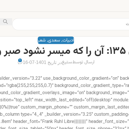
ادبیات
سعدی
شعر
,
,
 قناعت
1
ارسال توسط
ستیغ
در تاریخ 1401-07-16
uilder_version=”3.22″ use_background_color_gradient=”on” bac
d=”rgba(255,255,255,0.7)” background_color_gradient_type=”rad
round_color_gradient_overlays_image=”on” background_image=”
position=”top_left” max_width_last_edited=”off|desktop” modul
=”1.8em” header_font=”Frank Ruhl Libre||||||||” header_font_si