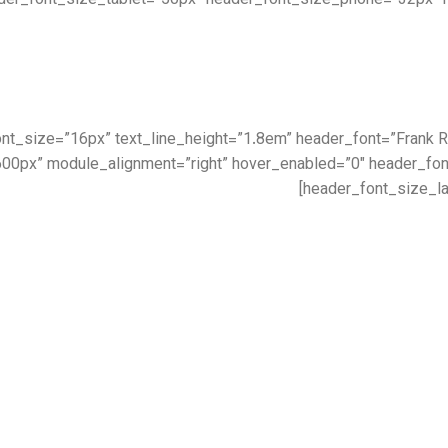
der_font_size_tablet=”50px” header_font_size_phone=”32px” 
|||” text_font_size=”16px” text_line_height=”1.8em” header_font=”Fran
00px” module_alignment=”right” hover_enabled=”0″ header_fo
header_font_size_la