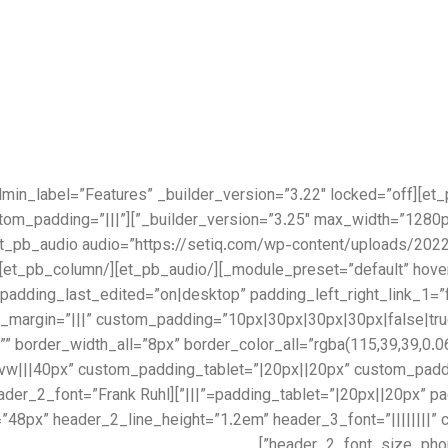
lder_version=”3.25″ custom_padding=”|||”
structure=”1_2,1_2″ custom_padding_last_edited=”on|desktop” padding_left_right_link_1
_margin=”|||” custom_padding=”10px|30px|30px|30px|false|tru
vw|||40px” custom_padding_tablet=”|20px||20px” custom_padd
″ header_font=”||||||||” header_2_font=”Frank Ruhl
e=”48px” header_2_line_height=”1.2em” header_3_font=”||||||||
header_2_font_size_phon