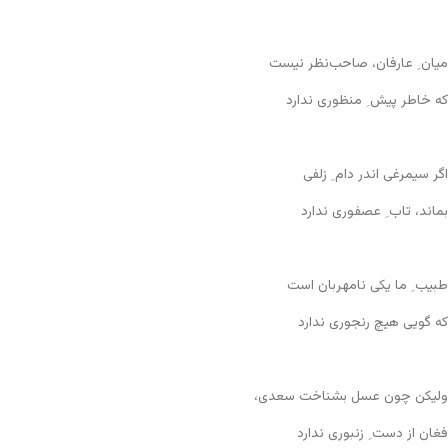
میان ِ عارفان، صاحب‌نظر نیست
که خاطر پیش ِ منظوری ندارد
اگر سیمرغی اندر دام ِ زلفی
بماند، تاب ِ عصفوری ندارد
طبیب ِ ما یکی نامهربان است
که گویی هیچ رنجوری ندارد
ولیکن چون عسل بشناخت سعدی،
فغان از دست ِ زنبوری ندارد