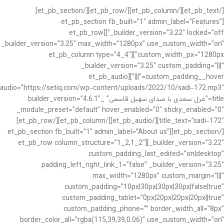
[/et_pb_text][/et_pb_column][/et_pb_row][/et_pb_section]
[et_pb_section fb_built=”1″ admin_label=”Features”
_builder_version=”3.22″ locked=”off”][et_pb_row
_builder_version=”3.25″ max_width=”1280px” use_custom_width=”on”
custom_width_px=”1280px”][et_pb_column type=”4_4″
_builder_version=”3.25″ custom_padding=”|||”
custom_padding__hover=”|||”][et_pb_audio
audio=”https://setiq.com/wp-content/uploads/2022/10/sadi-172.mp3″
title=”غزل سعدی با صدای سهیل قاسمی” _builder_version=”4.6.1″
_module_preset=”default” hover_enabled=”0″ sticky_enabled=”0″
title_text=”sadi-172″][/et_pb_audio][/et_pb_column][/et_pb_row]
[/et_pb_section][et_pb_section fb_built=”1″ admin_label=”About us”
_builder_version=”3.22″][et_pb_row column_structure=”1_2,1_2″
custom_padding_last_edited=”on|desktop”
padding_left_right_link_1=”false” _builder_version=”3.25″
max_width=”1280px” custom_margin=”|||”
custom_padding=”10px|30px|30px|30px|false|true”
custom_padding_tablet=”0px|20px|20px|20px||true”
custom_padding_phone=”” border_width_all=”8px”
border_color_all=”rgba(115,39,39,0.06)” use_custom_width=”on”