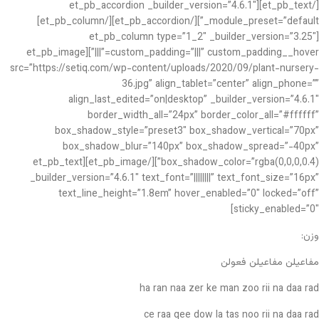
[/et_pb_text][et_pb_accordion _builder_version=”4.6.1″
_module_preset=”default”][/et_pb_accordion][/et_pb_column]
[et_pb_column type=”1_2″ _builder_version=”3.25″
custom_padding=”|||” custom_padding__hover=”|||”][et_pb_image
src=”https://setiq.com/wp-content/uploads/2020/09/plant-nursery-
36.jpg” align_tablet=”center” align_phone=””
align_last_edited=”on|desktop” _builder_version=”4.6.1″
border_width_all=”24px” border_color_all=”#ffffff”
box_shadow_style=”preset3″ box_shadow_vertical=”70px”
box_shadow_blur=”140px” box_shadow_spread=”-40px”
box_shadow_color=”rgba(0,0,0,0.4)”][/et_pb_image][et_pb_text
_builder_version=”4.6.1″ text_font=”||||||||” text_font_size=”16px”
text_line_height=”1.8em” hover_enabled=”0″ locked=”off”
sticky_enabled=”0″]
وزن:
مفاعیلن مفاعیلن فعولن
ha ran naa zer ke man zoo rii na daa rad
ce raa qee dow la tas noo rii na daa rad