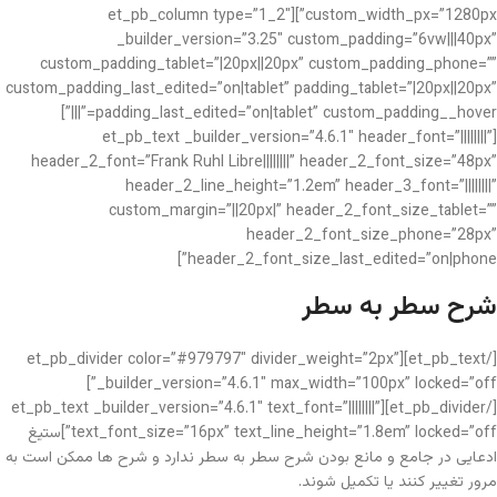
custom_width_px=”1280px”][et_pb_column type=”1_2″
_builder_version=”3.25″ custom_padding=”6vw|||40px”
custom_padding_tablet=”|20px||20px” custom_padding_phone=””
custom_padding_last_edited=”on|tablet” padding_tablet=”|20px||20px”
padding_last_edited=”on|tablet” custom_padding__hover=”|||”]
[et_pb_text _builder_version=”4.6.1″ header_font=”||||||||”
header_2_font=”Frank Ruhl Libre||||||||” header_2_font_size=”48px”
header_2_line_height=”1.2em” header_3_font=”||||||||”
custom_margin=”||20px|” header_2_font_size_tablet=””
header_2_font_size_phone=”28px”
header_2_font_size_last_edited=”on|phone”]
شرح سطر به سطر
[/et_pb_text][et_pb_divider color=”#979797″ divider_weight=”2px”
_builder_version=”4.6.1″ max_width=”100px” locked=”off”]
[/et_pb_divider][et_pb_text _builder_version=”4.6.1″ text_font=”||||||||”
text_font_size=”16px” text_line_height=”1.8em” locked=”off”]ستیغ
ادعایی در جامع و مانع بودن شرح سطر به سطر ندارد و شرح ها ممکن است به
مرور تغییر کنند یا تکمیل شوند.