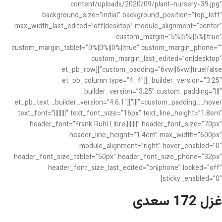
content/uploads/2020/09/plant-nursery-39.jpg”
background_size=”initial” background_position=”top_left”
max_width_last_edited=”off|desktop” module_alignment=”center”
custom_margin=”5%|5%||5%||true”
custom_margin_tablet=”0%|0%||0%||true” custom_margin_phone=””
custom_margin_last_edited=”on|desktop”
custom_padding=”6vw||6vw||true|false”][et_pb_row
_builder_version=”3.25″][et_pb_column type=”4_4″
_builder_version=”3.25″ custom_padding=”|||”
custom_padding__hover=”|||”][et_pb_text _builder_version=”4.6.1″
text_font=”||||||||” text_font_size=”16px” text_line_height=”1.8em”
header_font=”Frank Ruhl Libre||||||||” header_font_size=”70px”
header_line_height=”1.4em” max_width=”600px”
module_alignment=”right” hover_enabled=”0″
header_font_size_tablet=”50px” header_font_size_phone=”32px”
header_font_size_last_edited=”on|phone” locked=”off”
sticky_enabled=”0″]
غزل 172 سعدی