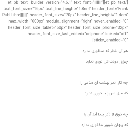
[/et_pb_text][et_pb_text _builder_version=”4.6.1″ text_font=”||||||||”
text_font_size=”16px” text_line_height=”1.8em” header_font=”Frank
Ruhl Libre||||||||” header_font_size=”70px” header_line_height=”1.4em”
max_width=”600px” module_alignment=”right” hover_enabled=”0″
header_font_size_tablet=”50px” header_font_size_phone=”32px”
header_font_size_last_edited=”on|phone” locked=”off”
sticky_enabled=”0″]
هر آن ناظر که منظوری ندارد،
چراغ ِ دولت‌اش نوری ندارد
چه کار اندر بهشت آن مدّعی را
که میل امروز با حوری ندارد
چه ذوق از ذکر پیدا آید آن را
که پنهان شوق ِ مذکوری ندارد