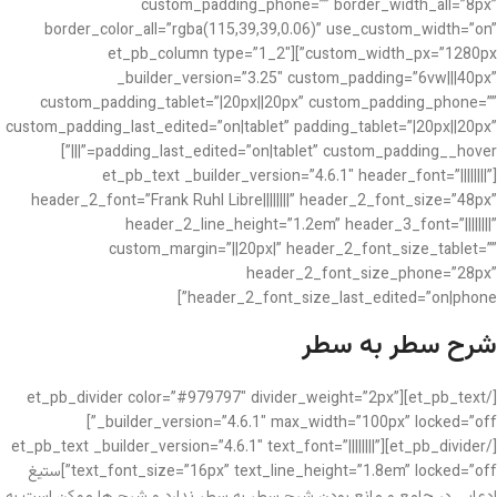
custom_padding_phone=”” border_width_all=”8px”
border_color_all=”rgba(115,39,39,0.06)” use_custom_width=”on”
custom_width_px=”1280px”][et_pb_column type=”1_2″
_builder_version=”3.25″ custom_padding=”6vw|||40px”
custom_padding_tablet=”|20px||20px” custom_padding_phone=””
custom_padding_last_edited=”on|tablet” padding_tablet=”|20px||20px”
padding_last_edited=”on|tablet” custom_padding__hover=”|||”]
[et_pb_text _builder_version=”4.6.1″ header_font=”||||||||”
header_2_font=”Frank Ruhl Libre||||||||” header_2_font_size=”48px”
header_2_line_height=”1.2em” header_3_font=”||||||||”
custom_margin=”||20px|” header_2_font_size_tablet=””
header_2_font_size_phone=”28px”
header_2_font_size_last_edited=”on|phone”]
شرح سطر به سطر
[/et_pb_text][et_pb_divider color=”#979797″ divider_weight=”2px”
_builder_version=”4.6.1″ max_width=”100px” locked=”off”]
[/et_pb_divider][et_pb_text _builder_version=”4.6.1″ text_font=”||||||||”
text_font_size=”16px” text_line_height=”1.8em” locked=”off”]ستیغ
ادعایی در جامع و مانع بودن شرح سطر به سطر ندارد و شرح ها ممکن است به