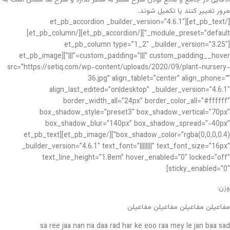
مرور تغییر کنند یا تکمیل شوند.
[/et_pb_text][et_pb_accordion _builder_version=”4.6.1″
_module_preset=”default”][/et_pb_accordion][/et_pb_column]
[et_pb_column type=”1_2″ _builder_version=”3.25″
custom_padding=”|||” custom_padding__hover=”|||”][et_pb_image
src=”https://setiq.com/wp-content/uploads/2020/09/plant-nursery-
36.jpg” align_tablet=”center” align_phone=””
align_last_edited=”on|desktop” _builder_version=”4.6.1″
border_width_all=”24px” border_color_all=”#ffffff”
box_shadow_style=”preset3″ box_shadow_vertical=”70px”
box_shadow_blur=”140px” box_shadow_spread=”-40px”
box_shadow_color=”rgba(0,0,0,0.4)”][/et_pb_image][et_pb_text
_builder_version=”4.6.1″ text_font=”||||||||” text_font_size=”16px”
text_line_height=”1.8em” hover_enabled=”0″ locked=”off”
sticky_enabled=”0″]
وزن:
مفاعیلن مفاعیلن مفاعیلن مفاعیلن
sa ree jaa nan na daa rad har ke eoo raa mey le jan baa sad