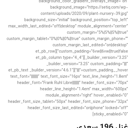
background_color_gradient_overlays_image=”on”
background_image=”https://setiq.com/wp-
content/uploads/2020/09/plant-nursery-39.jpg”
background_size=”initial” background_position=”top_left”
max_width_last_edited=”off|desktop” module_alignment=”center”
custom_margin=”5%|5%||5%||true”
custom_margin_tablet=”0%|0%||0%||true” custom_margin_phone=””
custom_margin_last_edited=”on|desktop”
custom_padding=”6vw||6vw||true|false”][et_pb_row
_builder_version=”3.25″][et_pb_column type=”4_4″
_builder_version=”3.25″ custom_padding=”|||”
custom_padding__hover=”|||”][et_pb_text _builder_version=”4.6.1″
text_font=”||||||||” text_font_size=”16px” text_line_height=”1.8em”
header_font=”Frank Ruhl Libre||||||||” header_font_size=”70px”
header_line_height=”1.4em” max_width=”600px”
module_alignment=”right” hover_enabled=”0″
header_font_size_tablet=”50px” header_font_size_phone=”32px”
header_font_size_last_edited=”on|phone” locked=”off”
sticky_enabled=”0″]
غزل 196 سعدی