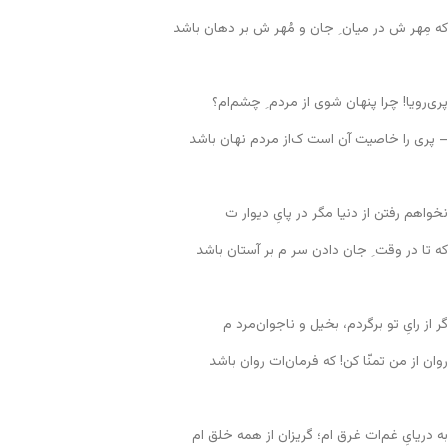
که مِهر ش در میان ِ جان و مُهر ش بر دهان باشد
پری‌رویا! چرا پنهان شوی از مردم ِ چشم‌ام؟
– پری را خاصیت آن است ک‌از مردم نهان باشد
نخواهم رفتن از دنیا مگر در پایِ دیوار ت
که تا در وقت ِ جان دادن سر م بر آستان باشد
گر از رایِ تو برگردم، بخیل و ناجوان‌مرد م
روان از من تمنّا کن! که فرمان‌ات روان باشد
به دریایِ غم‌ات غرق ام؛ گریزان از همه خلق ام