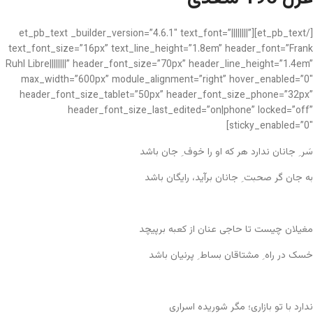
[/et_pb_text][et_pb_text _builder_version=”4.6.1″ text_font=”||||||||”
text_font_size=”16px” text_line_height=”1.8em” header_font=”Frank
Ruhl Libre||||||||” header_font_size=”70px” header_line_height=”1.4em”
max_width=”600px” module_alignment=”right” hover_enabled=”0″
header_font_size_tablet=”50px” header_font_size_phone=”32px”
header_font_size_last_edited=”on|phone” locked=”off”
sticky_enabled=”0″]
سَر ِ جانان ندارد هر که او را خوف ِ جان باشد
به جان گر صحبت ِ جانان برآید، رایگان باشد
مغیلان چیست تا حاجی عنان از کعبه برپیچد
خسک در راه ِ مشتاقان بساط ِ پرنیان باشد
ندارد با تو بازاری؛ مگر شوریده اسراری