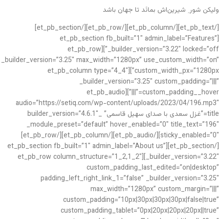
ولیکن شور ِ شیرین‌اش بمانَد تا جهان باشد
[/et_pb_text][/et_pb_column][/et_pb_row][/et_pb_section]
[et_pb_section fb_built=”1″ admin_label=”Features”
_builder_version=”3.22″ locked=”off”][et_pb_row
_builder_version=”3.25″ max_width=”1280px” use_custom_width=”on”
custom_width_px=”1280px”][et_pb_column type=”4_4″
_builder_version=”3.25″ custom_padding=”|||”
custom_padding__hover=”|||”][et_pb_audio
audio=”https://setiq.com/wp-content/uploads/2023/04/196.mp3″
title=”غزل سعدی با صدای سهیل قاسمی” _builder_version=”4.6.1″
_module_preset=”default” hover_enabled=”0″ title_text=”196″
sticky_enabled=”0″][/et_pb_audio][/et_pb_column][/et_pb_row]
[/et_pb_section][et_pb_section fb_built=”1″ admin_label=”About us”
_builder_version=”3.22″][et_pb_row column_structure=”1_2,1_2″
custom_padding_last_edited=”on|desktop”
padding_left_right_link_1=”false” _builder_version=”3.25″
max_width=”1280px” custom_margin=”|||”
custom_padding=”10px|30px|30px|30px|false|true”
custom_padding_tablet=”0px|20px|20px|20px||true”