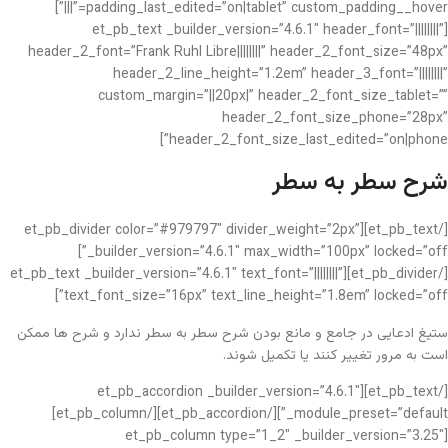
padding_last_edited=”on|tablet” custom_padding__hover=”|||”]
[et_pb_text _builder_version=”4.6.1″ header_font=”||||||||”
header_2_font=”Frank Ruhl Libre||||||||” header_2_font_size=”48px”
header_2_line_height=”1.2em” header_3_font=”||||||||”
custom_margin=”||20px|” header_2_font_size_tablet=””
header_2_font_size_phone=”28px”
header_2_font_size_last_edited=”on|phone”]
شرح سطر به سطر
[/et_pb_text][et_pb_divider color=”#979797″ divider_weight=”2px”
_builder_version=”4.6.1″ max_width=”100px” locked=”off”]
[/et_pb_divider][et_pb_text _builder_version=”4.6.1″ text_font=”||||||||”
text_font_size=”16px” text_line_height=”1.8em” locked=”off”]
ستیغ ادعایی در جامع و مانع بودن شرح سطر به سطر ندارد و شرح ها ممکن
است به مرور تغییر کنند یا تکمیل شوند.
[/et_pb_text][et_pb_accordion _builder_version=”4.6.1″
_module_preset=”default”][/et_pb_accordion][/et_pb_column]
[et_pb_column type=”1_2″ _builder_version=”3.25″