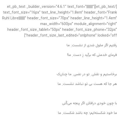
[/et_pb_text][et_pb_text _builder_version=”4.6.1″ text_font=”||||||||”
text_font_size=”16px” text_line_height=”1.8em” header_font=”Frank
Ruhl Libre||||||||” header_font_size=”70px” header_line_height=”1.4em”
max_width=”600px” module_alignment=”right”
header_font_size_tablet=”50px” header_font_size_phone=”32px”
header_font_size_last_edited=”on|phone” locked=”off”]
رفتیم اگر ملول شدی از نشست ِ ما
فرمای خدمتی که برآید زِ دست ِ ما!
برخاستیم و نقش ِ تو در نفس ِ ما چنان‌ک
هر جا که هست بی تو نباشد نشست ِ ما
با چون خودی درافکن اگر پنجه می‌کُنی
ما خود شکسته‌ایم؛ چه باشد شکست ِ ما