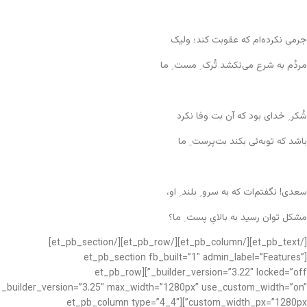
جرمی نکرده‌ام که عقوبت کند؛ ولیک
مردُم به شرع می‌نکشد تُرک ِ مست ِ ما
شُکر ِ خدای بود که آن بت وفا نکرد
باشد که توبه‌ئی بکند بت‌پرست ِ ما
سعدی! نگفتم‌ات که به سرو ِ بلند ِ او،
مشکل توان رسید به بالایِ پست ِ ما؟
[/et_pb_text][/et_pb_column][/et_pb_row][/et_pb_section]
[et_pb_section fb_built=”1″ admin_label=”Features”
_builder_version=”3.22″ locked=”off”][et_pb_row
_builder_version=”3.25″ max_width=”1280px” use_custom_width=”on”
custom_width_px=”1280px”][et_pb_column type=”4_4″