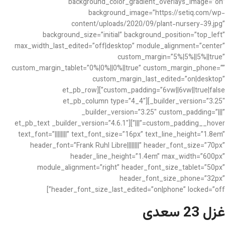
background_color_gradient_overlays_image=”on”
background_image=”https://setiq.com/wp-
content/uploads/2020/09/plant-nursery-39.jpg”
background_size=”initial” background_position=”top_left”
max_width_last_edited=”off|desktop” module_alignment=”center”
custom_margin=”5%|5%||5%||true”
custom_margin_tablet=”0%|0%||0%||true” custom_margin_phone=””
custom_margin_last_edited=”on|desktop”
custom_padding=”6vw||6vw||true|false”][et_pb_row
_builder_version=”3.25″][et_pb_column type=”4_4″
_builder_version=”3.25″ custom_padding=”|||”
custom_padding__hover=”|||”][et_pb_text _builder_version=”4.6.1″
text_font=”||||||||” text_font_size=”16px” text_line_height=”1.8em”
header_font=”Frank Ruhl Libre||||||||” header_font_size=”70px”
header_line_height=”1.4em” max_width=”600px”
module_alignment=”right” header_font_size_tablet=”50px”
header_font_size_phone=”32px”
header_font_size_last_edited=”on|phone” locked=”off”]
غزل 23 سعدی