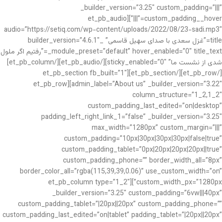
_builder_version=”3.25″ custom_padding=”|||”
custom_padding__hover=”|||”][et_pb_audio
audio=”https://setiq.com/wp-content/uploads/2022/08/23-sadi.mp3″
title=”غزل سعدی با صدای سهیل قاسمی” _builder_version=”4.6.1″
_module_preset=”default” hover_enabled=”0″ title_text=”رفتیم اگر ملول
شدی از نشست ما” sticky_enabled=”0″][/et_pb_audio][/et_pb_column]
[/et_pb_row][/et_pb_section][et_pb_section fb_built=”1″
admin_label=”About us” _builder_version=”3.22″][et_pb_row
column_structure=”1_2,1_2″
custom_padding_last_edited=”on|desktop”
padding_left_right_link_1=”false” _builder_version=”3.25″
max_width=”1280px” custom_margin=”|||”
custom_padding=”10px|30px|30px|30px|false|true”
custom_padding_tablet=”0px|20px|20px|20px||true”
custom_padding_phone=”” border_width_all=”8px”
border_color_all=”rgba(115,39,39,0.06)” use_custom_width=”on”
custom_width_px=”1280px”][et_pb_column type=”1_2″
_builder_version=”3.25″ custom_padding=”6vw|||40px”
custom_padding_tablet=”|20px||20px” custom_padding_phone=””
custom_padding_last_edited=”on|tablet” padding_tablet=”|20px||20px”