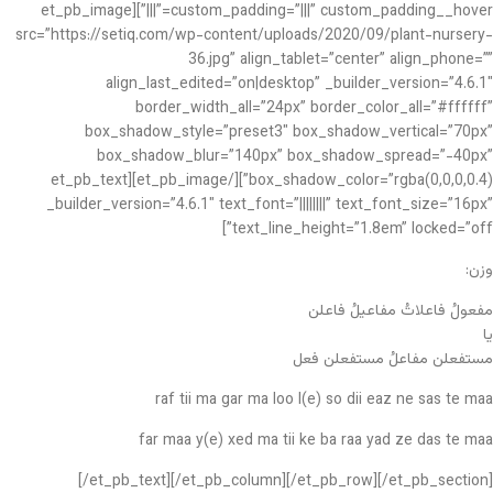
custom_padding=”|||” custom_padding__hover=”|||”][et_pb_image
src=”https://setiq.com/wp-content/uploads/2020/09/plant-nursery-
36.jpg” align_tablet=”center” align_phone=””
align_last_edited=”on|desktop” _builder_version=”4.6.1″
border_width_all=”24px” border_color_all=”#ffffff”
box_shadow_style=”preset3″ box_shadow_vertical=”70px”
box_shadow_blur=”140px” box_shadow_spread=”-40px”
box_shadow_color=”rgba(0,0,0,0.4)”][/et_pb_image][et_pb_text
_builder_version=”4.6.1″ text_font=”||||||||” text_font_size=”16px”
text_line_height=”1.8em” locked=”off”]
وزن:
مفعولُ فاعلاتُ مفاعیلُ فاعلن
یا
مستفعلن مفاعلُ مستفعلن فعل
raf tii ma gar ma loo l(e) so dii eaz ne sas te maa
far maa y(e) xed ma tii ke ba raa yad ze das te maa
[/et_pb_text][/et_pb_column][/et_pb_row][/et_pb_section]