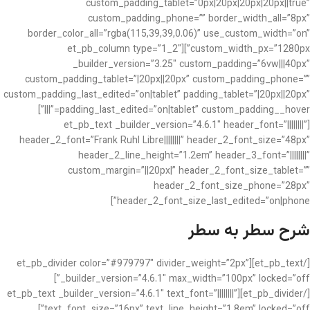
custom_padding_tablet=”0px|20px|20px|20px||true”
custom_padding_phone=”” border_width_all=”8px”
border_color_all=”rgba(115,39,39,0.06)” use_custom_width=”on”
custom_width_px=”1280px”][et_pb_column type=”1_2″
_builder_version=”3.25″ custom_padding=”6vw|||40px”
custom_padding_tablet=”|20px||20px” custom_padding_phone=””
custom_padding_last_edited=”on|tablet” padding_tablet=”|20px||20px”
padding_last_edited=”on|tablet” custom_padding__hover=”|||”]
[et_pb_text _builder_version=”4.6.1″ header_font=”||||||||”
header_2_font=”Frank Ruhl Libre||||||||” header_2_font_size=”48px”
header_2_line_height=”1.2em” header_3_font=”||||||||”
custom_margin=”||20px|” header_2_font_size_tablet=””
header_2_font_size_phone=”28px”
header_2_font_size_last_edited=”on|phone”]
شرح سطر به سطر
[/et_pb_text][et_pb_divider color=”#979797″ divider_weight=”2px”
_builder_version=”4.6.1″ max_width=”100px” locked=”off”]
[/et_pb_divider][et_pb_text _builder_version=”4.6.1″ text_font=”||||||||”
text_font_size=”16px” text_line_height=”1.8em” locked=”off”]