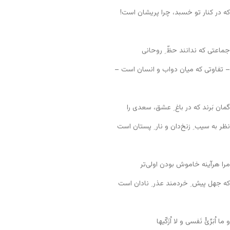
که در کنار تو خسبد، چرا پریشان است!
جماعتی که ندانند حظّ ِ روحانی
– تفاوتی که میان دواب و انسان است –
گمان بَرند که در باغ ِ عشق، سعدی را
نظر به سیب ِ زنخ‌دان و نار ِ پستان است
مرا هرآینه خاموش بودن اولی‌تر
که جهل پیش ِ خردمند عذر ِ نادان است
و ما اُبَرِّئُ نَفسی و لا اُزَکّیها