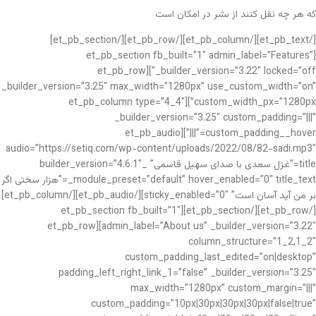
که هر چه نقل کنند از بشر در امکان است
[/et_pb_text][/et_pb_column][/et_pb_row][/et_pb_section]
[et_pb_section fb_built=”1″ admin_label=”Features”
_builder_version=”3.22″ locked=”off”][et_pb_row
_builder_version=”3.25″ max_width=”1280px” use_custom_width=”on”
custom_width_px=”1280px”][et_pb_column type=”4_4″
_builder_version=”3.25″ custom_padding=”|||”
custom_padding__hover=”|||”][et_pb_audio
audio=”https://setiq.com/wp-content/uploads/2022/08/82-sadi.mp3″
title=”غزل سعدی با صدای سهیل قاسمی” _builder_version=”4.6.1″
_module_preset=”default” hover_enabled=”0″ title_text=”هزار سختی اگر
بر من آید آسان است” sticky_enabled=”0″][/et_pb_audio][/et_pb_column]
[/et_pb_row][/et_pb_section][et_pb_section fb_built=”1″
admin_label=”About us” _builder_version=”3.22″][et_pb_row
column_structure=”1_2,1_2″
custom_padding_last_edited=”on|desktop”
padding_left_right_link_1=”false” _builder_version=”3.25″
max_width=”1280px” custom_margin=”|||”
custom_padding=”10px|30px|30px|30px|false|true”