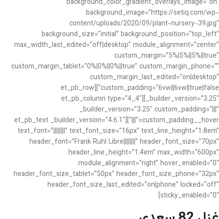
background_color_gradient_overlays_image=”on”
background_image=”https://setiq.com/wp-
content/uploads/2020/09/plant-nursery-39.jpg”
background_size=”initial” background_position=”top_left”
max_width_last_edited=”off|desktop” module_alignment=”center”
custom_margin=”5%|5%||5%||true”
custom_margin_tablet=”0%|0%||0%||true” custom_margin_phone=””
custom_margin_last_edited=”on|desktop”
custom_padding=”6vw||6vw||true|false”][et_pb_row
_builder_version=”3.25″][et_pb_column type=”4_4″
_builder_version=”3.25″ custom_padding=”|||”
custom_padding__hover=”|||”][et_pb_text _builder_version=”4.6.1″
text_font=”||||||||” text_font_size=”16px” text_line_height=”1.8em”
header_font=”Frank Ruhl Libre||||||||” header_font_size=”70px”
header_line_height=”1.4em” max_width=”600px”
module_alignment=”right” hover_enabled=”0″
header_font_size_tablet=”50px” header_font_size_phone=”32px”
header_font_size_last_edited=”on|phone” locked=”off”
sticky_enabled=”0″]
غزل 82 سعدی