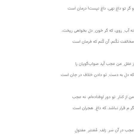
و گر تو داغ نهی، داغ نیست! درمان است
نه آب ِ روی، که گر خون ِ دل بخواهی ریخت،
مخالفت نکُنم. آن کُنم که فرمان است
ز عقل ِ من عجب آید صواب‌گویان را
که دل به دست ِ تو دادن خلاف در جان است
من از کنار ِ تو دور اوفتاده‌ام. نه عجب
گر م قرار نباشد. که داغ ِ هجران است
عجب در آن سَر ِ زلف ِ مُعَنبَر ِ مفتول