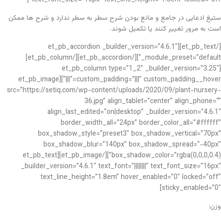
ستیغ ادعایی در جامع و مانع بودن شرح سطر به سطر ندارد و شرح ها ممکن
است به مرور تغییر کنند یا تکمیل شوند.
[/et_pb_text][et_pb_accordion _builder_version=”4.6.1″
_module_preset=”default”][/et_pb_accordion][/et_pb_column]
[et_pb_column type=”1_2″ _builder_version=”3.25″
custom_padding=”|||” custom_padding__hover=”|||”][et_pb_image
src=”https://setiq.com/wp-content/uploads/2020/09/plant-nursery-
36.jpg” align_tablet=”center” align_phone=””
align_last_edited=”on|desktop” _builder_version=”4.6.1″
border_width_all=”24px” border_color_all=”#ffffff”
box_shadow_style=”preset3″ box_shadow_vertical=”70px”
box_shadow_blur=”140px” box_shadow_spread=”-40px”
box_shadow_color=”rgba(0,0,0,0.4)”][/et_pb_image][et_pb_text
_builder_version=”4.6.1″ text_font=”||||||||” text_font_size=”16px”
text_line_height=”1.8em” hover_enabled=”0″ locked=”off”
sticky_enabled=”0″]
وزن: