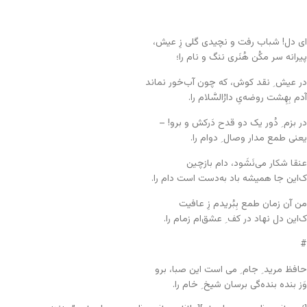
ای دل! شباب رفت و نچیدی گلی زِ عیش،
پیرانه سر مکُن هُنَری ننگ و نام را؛
در عیش ِ نقد کوش، که چون آب‌خور نماند
آدم بِهِشت روضه‌یِ دارُالسَّلام را.
در بزم ِ دُور یک دو قدح دَرکش و برو! –
یعنی طمع مدار وصال ِ دوام را.
عنقا شکار می‌نَشَود، دام بازچین
ک‌این جا همیشه باد به‌دست است دام را.
من آن زمان طمع بِبُریدم زِ عافیت
ک‌این دل نهاد در کف ِ عشق‌ام زمام را.
#
حافظ مرید ِ جام ِ می است این صبا، برو
وَز بنده بنده‌گی برسان شیخ ِ خام را.