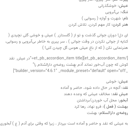
عیش:
خوشگذرانی
ننگ:
بی‌آبرویی
نام:
شهرت و آوازه ( رسوایی )
هنر کردن:
کار مهم کردن، تلاش کردن
ای دل! دوران جوانی گذشت و تو از ( گلستان ِ ) عیش و خوشی گلی نچیدی (
کنایه از جوانی نکردن در وقت جوانی ) ، سر پیری به خاطر بی‌آبرویی و رسوایی،
هنرنمایی نکن ( که از باغ عیش هوس گل چیدن کنی! )
[/et_pb_accordion_item][et_pb_accordion_item title=”در عیش ِ نقد
کوش که چون آب‌خور نماند آدم بِهِشت روضه‌یِ دارالسّلام را”
_builder_version=”4.6.1″ _module_preset=”default” open=”off”]
عیش:
خوشی
نقد:
آنچه در حال داده شود، حاضر و آماده
عیش نقد:
مخالف عیشی که وعده دهند
آبخور:
محل آب خوردن/برداشتن
بهشت ( فعل ):
فرو نهاد، رها کرد
روضه‌ی دارالسلام:
بهشت
به عیشی که نقد و حاضر و آماده است بپرداز ، زیرا که وقتی برای آدم ( ع ) آبخوری