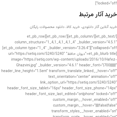
locked=”off”]
خرید آثار مرتبط
خرید آنلاین آثار دانلودی، خرید کالا، دانلود محصولات رایگان
[/et_pb_text][/et_pb_column][/et_pb_row][et_pb_row
column_structure=”1_4,1_4,1_4,1_4″ _builder_version=”4.5.1″
collapsed=”off”][et_pb_column type=”1_4″ _builder_version=”3.26.4″]
[et_pb_blurb title=”دیوان حافظ” url=”https://setiq.com/5240/5240″
image=”https://setiq.com/wp-content/uploads/2016/10/Hafez-
Ghazvini.jpg” _builder_version=”4.6.1″ header_font=”|700|||||||”
header_line_height=”1.5em” transform_translate_linked__hover=”off”
text_orientation=”center” animation=”off”
link_option_url=”https://setiq.com/5240/5240″
header_font_size_tablet=”16px” header_font_size_phone=”14px”
header_font_size_last_edited=”on|phone” locked=”off”
custom_margin__hover_enabled=”off”
custom_margin__hover=”||||false|false”
transform_styles__hover_enabled=”on”