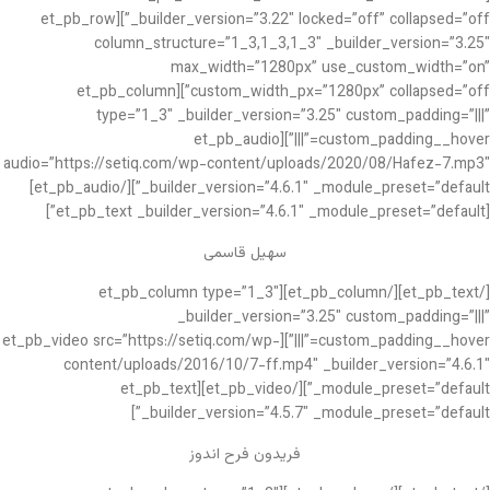
_builder_version=”3.22″ locked=”off” collapsed=”off”][et_pb_row
column_structure=”1_3,1_3,1_3″ _builder_version=”3.25″
max_width=”1280px” use_custom_width=”on”
custom_width_px=”1280px” collapsed=”off”][et_pb_column
type=”1_3″ _builder_version=”3.25″ custom_padding=”|||”
custom_padding__hover=”|||”][et_pb_audio
audio=”https://setiq.com/wp-content/uploads/2020/08/Hafez-7.mp3″
_builder_version=”4.6.1″ _module_preset=”default”][/et_pb_audio]
[et_pb_text _builder_version=”4.6.1″ _module_preset=”default”]
سهیل قاسمی
[/et_pb_text][/et_pb_column][et_pb_column type=”1_3″
_builder_version=”3.25″ custom_padding=”|||”
custom_padding__hover=”|||”][et_pb_video src=”https://setiq.com/wp-
content/uploads/2016/10/7-ff.mp4″ _builder_version=”4.6.1″
_module_preset=”default”][/et_pb_video][et_pb_text
_builder_version=”4.5.7″ _module_preset=”default”]
فریدون فرح اندوز