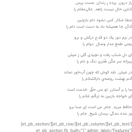
راز درون ِ پرده زِ رندان ِ مست پرس
ک‌این حال نیست زاهد ِ عالی‌مقام را
عنقا شکار ِ کس نشود دام بازچین
ک‌آن جا همیشه باد به دست است دام را
در بزم دور یک دو قدح درکش و برو
یعنی طمع مدار وصال ِ دوام را
ای دل شباب رفت و نچیدی گلی زِ عیش
پیرانه سر مَکُن هُنَری ننگ و نام را
در عیش ِ نقد کوش که چون آب‌خور نماند
آدم بِهِشت روضه‌یِ دارالسّلام را
ما را بر آستان ِ تو بس حقّ ِ خدمت است
ای خواجه بازبین به ترحُّم غلام را
حافظ مرید ِ جام ِ می است ای صبا برو
وز بنده بندگی برسان شیخ ِ جام را
[/et_pb_text][/et_pb_column][/et_pb_row][/et_pb_section]
[et_pb_section fb_built=”1″ admin_label=”Features”