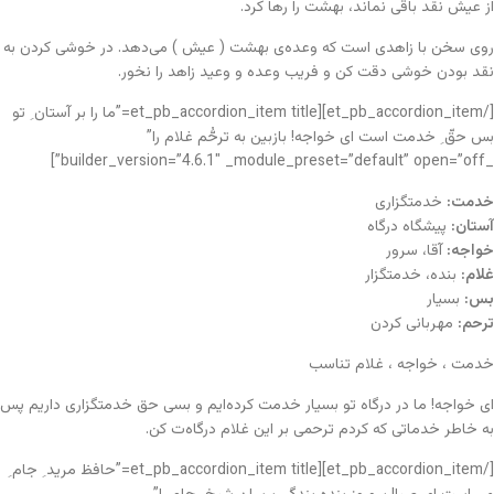
از عیش نقد باقی نماند، بهشت را رها کرد.
روی سخن با زاهدی است که وعده‌ی بهشت ( عیش ) می‌دهد. در خوشی کردن به
نقد بودن خوشی دقت کن و فریب وعده و وعید زاهد را نخور.
[/et_pb_accordion_item][et_pb_accordion_item title=”ما را بر آستان ِ تو
بس حقّ ِ خدمت است ای خواجه! بازبین به ترحُّم غلام را”
_builder_version=”4.6.1″ _module_preset=”default” open=”off”]
خدمت:
خدمتگزاری
آستان:
پیشگاه درگاه
خواجه:
آقا، سرور
غلام:
بنده، خدمتگزار
بس:
بسیار
ترحم:
مهربانی کردن
خدمت ، خواجه ، غلام تناسب
ای خواجه! ما در درگاه تو بسیار خدمت کرده‌ایم و بسی حق خدمتگزاری داریم پس
به خاطر خدماتی که کردم ترحمی بر این غلام درگاه‌ت کن.
[/et_pb_accordion_item][et_pb_accordion_item title=”حافظ مرید ِ جام ِ