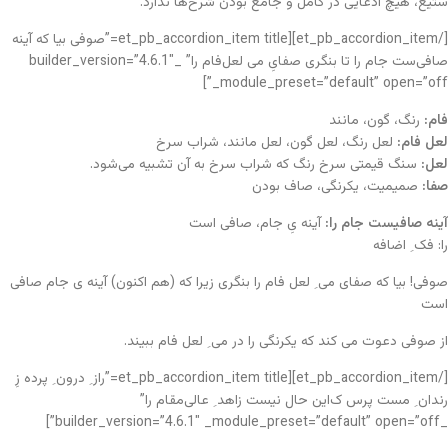
ستیغ، هیچ ادعایی در کامل و جامع بودن شرح‌ها ندارد.
[/et_pb_accordion_item][et_pb_accordion_item title=”صوفی بیا که آینه
صافی‌ست جام را تا بنگری صفایِ می لعل‌فام را” _builder_version=”4.6.1″
_module_preset=”default” open=”off”]
فام:
رنگ، گون، مانند
لعل فام:
لعل رنگ، لعل گون، لعل مانند، شراب سرخ
لعل:
سنگ قیمتی سرخ رنگ که شراب سرخ به آن تشبیه می‌شود.
صفا:
صمیمیت، یکرنگی، صاف بودن
آینه صافیست جام را:
آینه یِ جام، صافی است
را: فک ِ اضافه
صوفی! بیا که صفای می ِ لعل فام را بنگری زیرا که (هم اکنون) آینه ی جام صافی
است
از صوفی دعوت می کند که یکرنگی را در می ِ لعل فام ببیند.
[/et_pb_accordion_item][et_pb_accordion_item title=”راز ِ درون ِ پرده زِ
رندان ِ مست پرس ک‌این حال نیست زاهد ِ عالی‌مقام را”
_builder_version=”4.6.1″ _module_preset=”default” open=”off”]