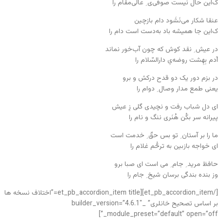
ک‌این حال نیست صوفی‌ی ِ عالی‌مقام را
عنقا شکار می‌نَشَود دام بازچین
ک‌این جا همیشه باد به‌دست است دام را
در عیش ِ نقد کوش که چون آب‌خور نماند
آدم بِهِشت روضه‌یِ دارالسّلام را
در بزم دور یک دو قدح درکش و برو
یعنی طمع مدار وصال ِ دوام را
ای دل شباب رفت و نچیدی گلی زِ عیش
پیرانه سر بکُن هُنَری ننگ و نام را
ما را بر آستان ِ تو بس حقّ ِ خدمت است
ای خواجه بازبین به ترحُّم غلام را
حافظ مرید ِ جام ِ می است ای صبا برو
وز بنده بند‌گی برسان شیخ ِ جام را
[/et_pb_accordion_item][et_pb_accordion_item title=”اختلاف نسخه ها
بر اساس تصحیح خانلری” _builder_version=”4.6.1″
_module_preset=”default” open=”off”]