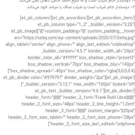
۱- دوستدار جام شراب است و به شیخ احمد جامی دهان کجی می‌کند.
۲- دوستدار جام شراب است و شراب صاف را مرشد خود می‌داند.
[/et_pb_accordion_item][/et_pb_accordion][/et_pb_column]
[et_pb_column type=”1_2″ _builder_version=”3.25″
custom_padding=”|||” custom_padding__hover=”|||”][et_pb_image
src=”https://setiq.com/wp-content/uploads/2020/07/Setiq.jpg”
align_tablet=”center” align_phone=”” align_last_edited=”on|desktop”
_builder_version=”4.5.7″ border_width_all=”24px”
border_color_all=”#ffffff” box_shadow_style=”preset3″
box_shadow_vertical=”70px” box_shadow_blur=”140px”
box_shadow_spread=”-40px” box_shadow_color=”rgba(0,0,0,0.4)”]
[/et_pb_image][et_pb_divider color=”#979797″ divider_weight=”2px”
_builder_version=”3.12.1″ max_width=”100px” locked=”off”]
[/et_pb_divider][et_pb_text _builder_version=”4.6.1″
header_font=”||||||||” header_2_font=”Frank Ruhl Libre||||||||”
header_2_font_size=”48px” header_2_line_height=”1.2em”
header_3_font=”||||||||” custom_margin=”||20px|”
header_2_font_size_tablet=”” header_2_font_size_phone=”28px”
header_2_font_size_last_edited=”on|phone”]