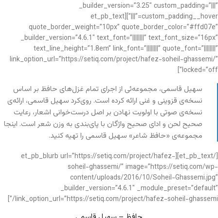
_builder_version=”3.25″ custom_padding=”|||”
custom_padding__hover=”|||”][et_pb_text
quote_border_weight=”10px” quote_border_color=”#ffd07e”
_builder_version=”4.6.1″ text_font=”||||||||” text_font_size=”16px”
text_line_height=”1.8em” link_font=”||||||||” quote_font=”||||||||”
link_option_url=”https://setiq.com/project/hafez-soheil-ghassemi/”
locked=”off”]
سهیل قاسمی، مجموعه‌ئی از اجرای تمام غزل‌های حافظ بر اساس
نسخه‌ی قزوینی و غنی ارائه کرده است. روی‌کرد سهیل قاسمی، ارائه‌ی
نسخه‌ی صوتی با اولویت نهادن بر اصل درست‌خوانی اشعار، رعایت
صحیح لحن و ادای صحیح واژگان با پای‌بندی به وزن شعر است. اینجا
مجموعه‌ی «حافظ شاعر» سهیل قاسمی را تهیه کنید.
[/et_pb_text][et_pb_blurb url=”https://setiq.com/project/hafez-
soheil-ghassemi/” image=”https://setiq.com/wp-
content/uploads/2016/10/Soheil-Ghassemi.jpg”
_builder_version=”4.6.1″ _module_preset=”default”
link_option_url=”https://setiq.com/project/hafez-soheil-ghassemi/”]
حافظ – سهیل قاسمی