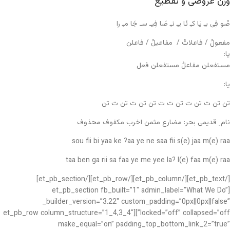
وزن عروضی و تقطیع
صُو فِی بـِ یَا کـِ ئَا یـِ نـِ صَا فِیـ سـ جَا مـِ را
مفعولُ / فاعلاتُ / مفاعیلُ / فاعلن
یا:
مستفعلن مفاعلُ مستفعلن فعل
یا:
تن تن ت تن ت تن ت ت تن تن ت تن ت تن
نام ِ قدیمی بحر: مضارع مثمن اخرب مکفوف محذوف
sou fii bi yaa ke ?aa ye ne saa fii s(e) jaa m(e) raa
taa ben ga rii sa faa ye me yee la? l(e) faa m(e) raa
[/et_pb_text][/et_pb_column][/et_pb_row][/et_pb_section]
[et_pb_section fb_built=”1″ admin_label=”What We Do”
_builder_version=”3.22″ custom_padding=”0px||0px||false”
locked=”off” collapsed=”off”][et_pb_row column_structure=”1_4,3_4″
make_equal=”on” padding_top_bottom_link_2=”true”