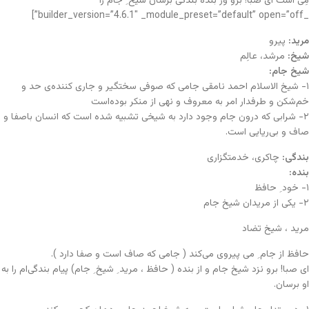
مِی است ای صبا! برو وز بنده بندگی برسان شیخ ِ جام را”
_builder_version=”4.6.1″ _module_preset=”default” open=”off”]
مرید:
پیرو
شیخ:
مرشد، عالِم
شیخ جام:
۱- شیخ الاسلام احمد نامقی جامی که صوفی سختگیر و جاری کننده‌ی حد و
خم‌شکن و طرفدار امر به معروف و نهی از منکر بوده‌است
۲- شرابی که درون جام وجود دارد به شیخی تشبیه شده است که انسان باصفا و
صاف و بی‌ریایی است.
بندگی:
چاکری، خدمتگزاری
بنده:
۱- خود ِ حافظ
۲- یکی از مریدان شیخ جام
مرید ، شیخ تضاد
حافظ از جام ِ می پیروی می‌کند ( جامی که صاف است و صفا دارد ).
ای صبا! برو نزد شیخ جام و از بنده ( حافظ ، مرید ِ شیخ ِ جام) پیام بندگی‌ام را به
او برسان.