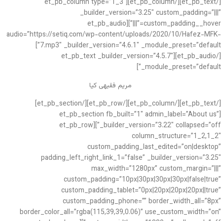
[/et_pb_text][/et_pb_column][et_pb_column type=”1_3″
_builder_version=”3.25″ custom_padding=”|||”
custom_padding__hover=”|||”][et_pb_audio
audio=”https://setiq.com/wp-content/uploads/2020/10/Hafez-MFK-
7.mp3″ _builder_version=”4.6.1″ _module_preset=”default”]
[/et_pb_audio][et_pb_text _builder_version=”4.5.7″
_module_preset=”default”]
مریم فقیهی کیا
[/et_pb_text][/et_pb_column][/et_pb_row][/et_pb_section]
[et_pb_section fb_built=”1″ admin_label=”About us”
_builder_version=”3.22″ collapsed=”off”][et_pb_row
column_structure=”1_2,1_2″
custom_padding_last_edited=”on|desktop”
padding_left_right_link_1=”false” _builder_version=”3.25″
max_width=”1280px” custom_margin=”|||”
custom_padding=”10px|30px|30px|30px|false|true”
custom_padding_tablet=”0px|20px|20px|20px||true”
custom_padding_phone=”” border_width_all=”8px”
border_color_all=”rgba(115,39,39,0.06)” use_custom_width=”on”