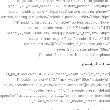
custom_width_px=”1280px” collapsed=”off”][et_pb_column
type=”1_2″ _builder_version=”3.25″ custom_padding=”6vw|||40px”
custom_padding_tablet=”|20px||20px” custom_padding_phone=””
custom_padding_last_edited=”on|tablet” padding_tablet=”|20px||20px”
padding_last_edited=”on|tablet” custom_padding__hover=”|||”]
[et_pb_text _builder_version=”4.5.7″ header_font=”||||||||”
header_2_font=”Frank Ruhl Libre||||||||” header_2_font_size=”48px”
header_2_line_height=”1.2em” header_3_font=”||||||||”
custom_margin=”||20px|” header_2_font_size_tablet=””
header_2_font_size_phone=”28px”
header_2_font_size_last_edited=”on|phone”]
شرح سطر به سطر
[/et_pb_text][et_pb_divider color=”#979797″ divider_weight=”2px”
_builder_version=”3.12.1″ max_width=”100px” locked=”off”]
[/et_pb_divider][et_pb_accordion module_class=”custom-accordion”
_builder_version=”4.6.1″ _module_preset=”default”]
[et_pb_accordion_item title=”توضیح در باره شرح سطر به سطر” open=”on”
_builder_version=”4.5.7″ _module_preset=”default”]