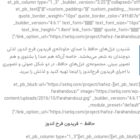
collapsed=”off”][et_pb_column type=”1_3″ _builder_version=”3.25″
custom_padding=”|||” custom_padding__hover=”|||”][et_pb_text
quote_border_weight=”10px” quote_border_color=”#ffd07e”
_builder_version=”4.6.1″ text_font=”||||||||” text_font_size=”16px”
text_line_height=”1.8em” link_font=”||||||||” quote_font=”||||||||”
link_option_url=”https://setiq.com/project/hafez-farahandouz/”]
شنیدن غزل‌های حافظ با صدای جاودانه‌ی فریدون فرح اندوز، لذتی
دوچندان به شعر می‌بخشد. خاصه آن‌که هم صدا را بشنوی و هم
تصویر ببینی. مجموعه‌ی غزل‌های حافظ، در دو شکل صوتی و تصویری
با اجرای فریدون فرح‌اندوز را اینجا تهیه کنید و لذتش را ببرید.
[/et_pb_text][et_pb_blurb url=”https://setiq.com/project/hafez-
farahandouz/” image=”https://setiq.com/wp-
content/uploads/2016/10/Farahandouz.jpg” _builder_version=”4.6.1″
_module_preset=”default”
link_option_url=”https://setiq.com/project/hafez-farahandouz/”]
حافظ – فریدون فرح اندوز
[/et_pb_blurb][/et_pb_column][et_pb_column type=”1_3″