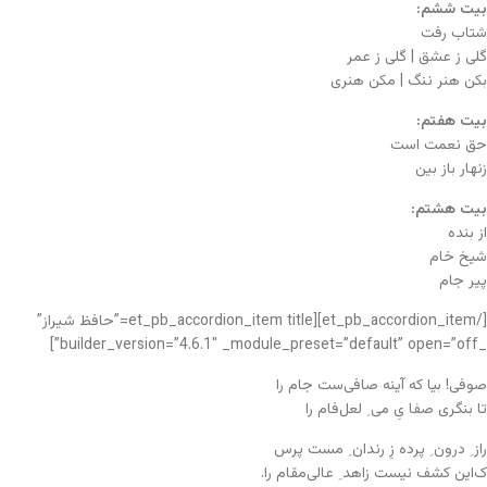
بیت ششم:
شتاب رفت
گلی ز عشق | گلی ز عمر
بکن هنر ننگ | مکن هنری
بیت هفتم:
حق نعمت است
زنهار باز بین
بیت هشتم:
از بنده
شیخ خام
پیر جام
[/et_pb_accordion_item][et_pb_accordion_item title=”حافظ شیراز”
_builder_version=”4.6.1″ _module_preset=”default” open=”off”]
صوفی! بیا که آینه صافی‌ست جام را
تا بنگری صفا یِ می ِ لعل‌فام را
راز ِ درون ِ پرده زِ رندان ِ مست پرس
ک‌این کشف نیست زاهد ِ عالی‌مقام را.