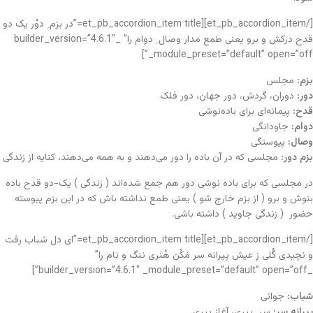
[/et_pb_accordion_item][et_pb_accordion_item title=”در بزم ِ دوْر یک دو
قدح درکش و برو یعنی طمع مدار وصال ِ دوام را” _builder_version=”4.6.1″
_module_preset=”default” open=”off”]
بزم:
مجلس
دور:
دوران، گردش، دور جهان، دور فلک
قدح:
پیمانه‌ای برای باده‌نوشی
دوام:
جاودانگی
وصال:
پیوستگی
بزم دور:
مجلسی که در آن باده را دور می‌دهند و به همه می‌دهند، کنایه از زندگی
در مجلسی که برای باده نوشی دور هم جمع شده‌اند ( زندگی ) یک-دو قدح باده
بنوش و برو ( از بزم خارج شو ) یعنی طمع نداشته باش که در این بزم پیوسته
حضور ( زندگی جاوید ) داشته باشی.
[/et_pb_accordion_item][et_pb_accordion_item title=”ای دل شباب رفت
و نچیدی گُلی زِ عیش پیرانه سر مَکُن هُنَری ننگ و نام را”
_builder_version=”4.6.1″ _module_preset=”default” open=”off”]
شباب:
جوانی
پیرانه سر:
سر ِ پیری، آغاز پیری