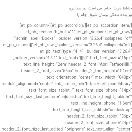
حافظ مرید ِ جام ِ می است ای صبا برو
وز بنده بندگی برسان شیخ ِ جام را
[/et_pb_accordion_item][/et_pb_accordion][/et_pb_column]
[/et_pb_row][/et_pb_section][et_pb_section fb_built=”1″
admin_label=”Books” _builder_version=”3.26.4″ collapsed=”off”]
[et_pb_row _builder_version=”3.26.4″ collapsed=”off”][et_pb_column
type=”4_4″ _builder_version=”3.26.4″][et_pb_text
_builder_version=”4.6.1″ text_font=”||||||||” text_font_size=”16px”
text_line_height=”2em” header_2_font=”Abril Fatface||||||||”
header_2_font_size=”56px” header_2_line_height=”1.1em”
text_orientation=”center” max_width=”640px”
module_alignment=”center” link_option_url=”https://setiq.com/library”
text_font_size_tablet=”” text_font_size_phone=”14px”
text_font_size_last_edited=”on|desktop” text_line_height_tablet=””
text_line_height_phone=”1.6em”
text_line_height_last_edited=”on|desktop”
header_2_font_size_tablet=”36px”
header_2_font_size_phone=”24px”
header_2_font_size_last_edited=”on|phone” text_text_align=”center”