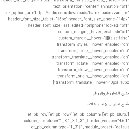
header_line_height=”1.5em” transform_translate_linked__hover=”off”
text_orientation=”center” animation=”off”
link_option_url=”https://setiq.com/downloads/hafez-badiozzaman/”
header_font_size_tablet=”16px” header_font_size_phone=”14px”
header_font_size_last_edited=”on|phone” locked=”off”
custom_margin__hover_enabled=”off”
custom_margin__hover=”||||false|false”
transform_styles__hover_enabled=”on”
transform_scale__hover_enabled=”on”
transform_translate__hover_enabled=”on”
transform_rotate__hover_enabled=”on”
transform_skew__hover_enabled=”on”
transform_origin__hover_enabled=”on”
transform_translate__hover=”0px|-10px”]
بدیع الزمان فروزان فر
شرح غزلیاتی چند از حافظ
[/et_pb_blurb][/et_pb_column][/et_pb_row][et_pb_row
column_structure=”1_3,1_3,1_3″ _builder_version=”4.6.1″
_module_preset=”default”][et_pb_column type=”1_3″