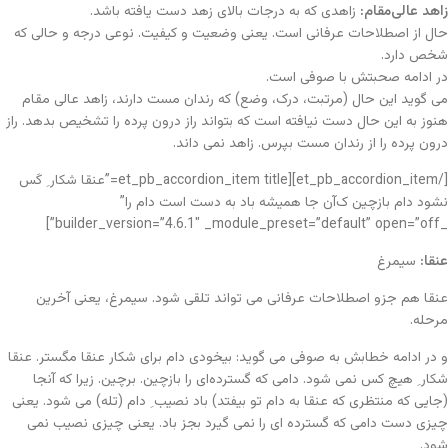
زاهد عالی‌مقام:
زاهدی که به درجات بالای زهد دست یافته باشد.
حال از اصطلاحات عرفانی است. یعنی وضعیت و کیفیت. نوعی درجه و حالی که
شخص دارد.
در ادامه صحبتش با صوفی است.
می گوید این حال (مرتبت، درک، وضع) که رندان مست دارند، زاهد عالی مقام
هنوز به این حال دست نیافته است که بتواند راز درون پرده را تشخیص بدهد. راز
درون پرده را از رندان مست بپرس. زاهد نمی داند.
[/et_pb_accordion_item][et_pb_accordion_item title=”عنقا شکار ِ کَس
نشود دام بازچین ک‌آن جا همیشه باد به دست است دام را”
_builder_version=”4.6.1″ _module_preset=”default” open=”off”]
عنقا:
سیمرغ
عنقا هم جزو اصطلاحات عرفانی می تواند تلقی شود. سیمرغ، یعنی آخرین
مرحله.
و در ادامه خطابش به صوفی می گوید: بیخودی دام برای شکار عنقا مگستر. عنقا
شکار ِ هیچ کس نمی شود. دامی که گسترده‌ای را بازچین. برچین. زیرا که آنجا
(جایی که منتظری که عنقا به دام تو بیفتد) باد نصیب ِ دام (تله) می شود. یعنی
چیزی دست دامی که گسترده ای را نمی گیرد بجز باد. یعنی چیزی نصیب نمی
شود.