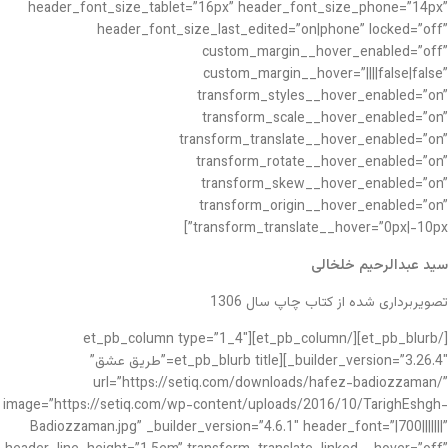
header_font_size_tablet=”16px” header_font_size_phone=”14px”
header_font_size_last_edited=”on|phone” locked=”off”
custom_margin__hover_enabled=”off”
custom_margin__hover=”||||false|false”
transform_styles__hover_enabled=”on”
transform_scale__hover_enabled=”on”
transform_translate__hover_enabled=”on”
transform_rotate__hover_enabled=”on”
transform_skew__hover_enabled=”on”
transform_origin__hover_enabled=”on”
transform_translate__hover=”0px|-10px”]
سید عبدالرحیم خلخالی
تصویربرداری شده از کتاب چاپ سال 1306
[/et_pb_blurb][/et_pb_column][et_pb_column type=”1_4″
_builder_version=”3.26.4″][et_pb_blurb title=”طریق عشق”
url=”https://setiq.com/downloads/hafez-badiozzaman/”
image=”https://setiq.com/wp-content/uploads/2016/10/TarighEshgh-
Badiozzaman.jpg” _builder_version=”4.6.1″ header_font=”|700|||||||”