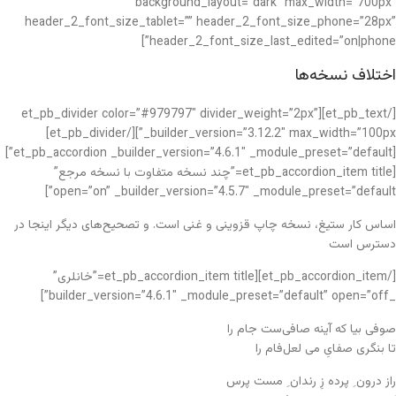
background_layout=”dark” max_width=”700px”
header_2_font_size_tablet=”” header_2_font_size_phone=”28px”
header_2_font_size_last_edited=”on|phone”]
اختلاف نسخه‌ها
[/et_pb_text][et_pb_divider color=”#979797″ divider_weight=”2px”
_builder_version=”3.12.2″ max_width=”100px”][/et_pb_divider]
[et_pb_accordion _builder_version=”4.6.1″ _module_preset=”default”]
[et_pb_accordion_item title=”چند نسخه متفاوت با نسخه مرجع”
open=”on” _builder_version=”4.5.7″ _module_preset=”default”]
اساس کار ستیغ، نسخه چاپ قزوینی و غنی است. و تصحیح‌های دیگر اینجا در
دسترس است
[/et_pb_accordion_item][et_pb_accordion_item title=”خانلری”
_builder_version=”4.6.1″ _module_preset=”default” open=”off”]
صوفی بیا که آینه صافی‌ست جام را
تا بنگری صفایِ می لعل‌فام را
راز درون ِ پرده زِ رندان ِ مست پرس