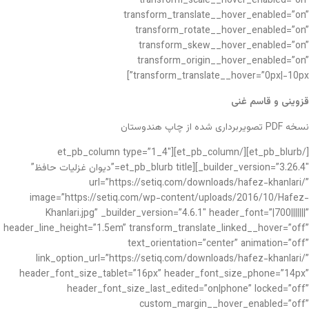
transform_scale__hover_enabled=”on”
transform_translate__hover_enabled=”on”
transform_rotate__hover_enabled=”on”
transform_skew__hover_enabled=”on”
transform_origin__hover_enabled=”on”
transform_translate__hover=”0px|-10px”]
قزوینی و قاسم غنی
نسخه PDF تصویربرداری شده از چاپ هندوستان
[/et_pb_blurb][/et_pb_column][et_pb_column type=”1_4″
_builder_version=”3.26.4″][et_pb_blurb title=”دیوان غزلیات حافظ”
url=”https://setiq.com/downloads/hafez-khanlari/”
image=”https://setiq.com/wp-content/uploads/2016/10/Hafez-
Khanlari.jpg” _builder_version=”4.6.1″ header_font=”|700|||||||”
header_line_height=”1.5em” transform_translate_linked__hover=”off”
text_orientation=”center” animation=”off”
link_option_url=”https://setiq.com/downloads/hafez-khanlari/”
header_font_size_tablet=”16px” header_font_size_phone=”14px”
header_font_size_last_edited=”on|phone” locked=”off”
custom_margin__hover_enabled=”off”