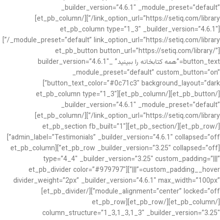
_builder_version=”4.6.1″ _module_preset=”default”
link_option_url=”https://setiq.com/library/”][/et_pb_column]
[et_pb_column type=”1_3″ _builder_version=”4.6.1″
_module_preset=”default” link_option_url=”https://setiq.com/library/”]
[et_pb_button button_url=”https://setiq.com/library/”
button_text=”همه کتابخانه را ببینید” _builder_version=”4.6.1″
_module_preset=”default” custom_button=”on”
button_text_color=”#0c71c3″ background_layout=”dark”]
[/et_pb_button][/et_pb_column][et_pb_column type=”1_3″
_builder_version=”4.6.1″ _module_preset=”default”
link_option_url=”https://setiq.com/library/”][/et_pb_column]
[/et_pb_row][/et_pb_section][et_pb_section fb_built=”1″
admin_label=”Testimonials” _builder_version=”4.6.1″ collapsed=”off”]
[et_pb_row _builder_version=”3.25″ collapsed=”off”][et_pb_column
type=”4_4″ _builder_version=”3.25″ custom_padding=”|||”
custom_padding__hover=”|||”][et_pb_divider color=”#979797″
divider_weight=”2px” _builder_version=”4.6.1″ max_width=”100px”
module_alignment=”center” locked=”off”][/et_pb_divider]
[/et_pb_column][/et_pb_row][et_pb_row
column_structure=”1_3,1_3,1_3″ _builder_version=”3.25″