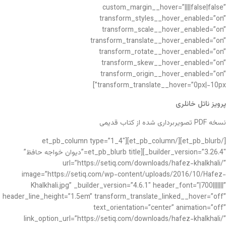
custom_margin__hover=”||||false|false”
transform_styles__hover_enabled=”on”
transform_scale__hover_enabled=”on”
transform_translate__hover_enabled=”on”
transform_rotate__hover_enabled=”on”
transform_skew__hover_enabled=”on”
transform_origin__hover_enabled=”on”
transform_translate__hover=”0px|-10px”]
پرویز ناتل خانلری
نسخه PDF تصویربرداری شده از کتاب قدیمی
[/et_pb_blurb][/et_pb_column][et_pb_column type=”1_4″
_builder_version=”3.26.4″][et_pb_blurb title=”دیوان خواجه حافظ”
url=”https://setiq.com/downloads/hafez-khalkhali/”
image=”https://setiq.com/wp-content/uploads/2016/10/Hafez-
Khalkhali.jpg” _builder_version=”4.6.1″ header_font=”|700|||||||”
header_line_height=”1.5em” transform_translate_linked__hover=”off”
text_orientation=”center” animation=”off”
link_option_url=”https://setiq.com/downloads/hafez-khalkhali/”