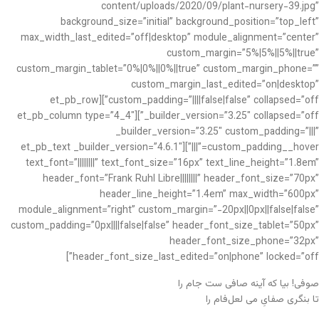
content/uploads/2020/09/plant-nursery-39.jpg”
background_size=”initial” background_position=”top_left”
max_width_last_edited=”off|desktop” module_alignment=”center”
custom_margin=”5%|5%||5%||true”
custom_margin_tablet=”0%|0%||0%||true” custom_margin_phone=””
custom_margin_last_edited=”on|desktop”
custom_padding=”||||false|false” collapsed=”off”][et_pb_row
_builder_version=”3.25″ collapsed=”off”][et_pb_column type=”4_4″
_builder_version=”3.25″ custom_padding=”|||”
custom_padding__hover=”|||”][et_pb_text _builder_version=”4.6.1″
text_font=”||||||||” text_font_size=”16px” text_line_height=”1.8em”
header_font=”Frank Ruhl Libre||||||||” header_font_size=”70px”
header_line_height=”1.4em” max_width=”600px”
module_alignment=”right” custom_margin=”-20px||0px||false|false”
custom_padding=”0px||||false|false” header_font_size_tablet=”50px”
header_font_size_phone=”32px”
header_font_size_last_edited=”on|phone” locked=”off”]
صوفی! بیا که آینه صافی ست جام را
تا بنگری صفایِ می لعل‌فام را