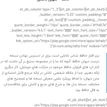
[/et_pb_blurb][/et_pb_column][et_pb_column type=”1_3″
_builder_version=”3.25″ custom_padding=”|||”
custom_padding__hover=”|||”][et_pb_text
quote_border_weight=”10px” quote_border_color=”#ffd07e”
_builder_version=”4.6.1″ text_font=”||||||||” text_font_size=”16px”
text_line_height=”1.8em” link_font=”||||||||” quote_font=”||||||||”
link_option_url=”https://play.google.com/store/apps/details?
id=com.setiq.hafiz.free” locked=”off”]
نرم افزار حافظ شاعر، تلاشی است برای در دسترس نهادن نسخه
درست دیوان حافظ. آنچه که ما را در مجموعه ستیغ بر آن داشت که در
کنار اپ های فراوان حافظ موجود در مارکت های موبایلی، کار دیگری
ارائه دهیم، جدا از علاقه شخصی، تلاش در ارائه مرجع قابل اعتمادی از
متن دیوان، با لحاظ رویکرد علمی معرفی نسخه ها و تصحیح های
مختلف، نسخه بدل ها، و شرح های بدیع و کاملی برای علاقه‌مندان
به فال حافظ بود.
[/et_pb_text][et_pb_blurb
url=”https://play.google.com/store/apps/details?