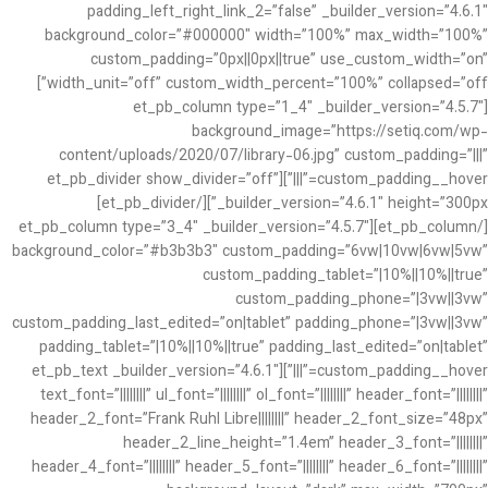
padding_left_right_link_2=”false” _builder_version=”4.6.1″
background_color=”#000000″ width=”100%” max_width=”100%”
custom_padding=”0px||0px||true” use_custom_width=”on”
width_unit=”off” custom_width_percent=”100%” collapsed=”off”]
[et_pb_column type=”1_4″ _builder_version=”4.5.7″
background_image=”https://setiq.com/wp-
content/uploads/2020/07/library-06.jpg” custom_padding=”|||”
custom_padding__hover=”|||”][et_pb_divider show_divider=”off”
_builder_version=”4.6.1″ height=”300px”][/et_pb_divider]
[/et_pb_column][et_pb_column type=”3_4″ _builder_version=”4.5.7″
background_color=”#b3b3b3″ custom_padding=”6vw|10vw|6vw|5vw”
custom_padding_tablet=”|10%||10%||true”
custom_padding_phone=”|3vw||3vw”
custom_padding_last_edited=”on|tablet” padding_phone=”|3vw||3vw”
padding_tablet=”|10%||10%||true” padding_last_edited=”on|tablet”
custom_padding__hover=”|||”][et_pb_text _builder_version=”4.6.1″
text_font=”||||||||” ul_font=”||||||||” ol_font=”||||||||” header_font=”||||||||”
header_2_font=”Frank Ruhl Libre||||||||” header_2_font_size=”48px”
header_2_line_height=”1.4em” header_3_font=”||||||||”
header_4_font=”||||||||” header_5_font=”||||||||” header_6_font=”||||||||”