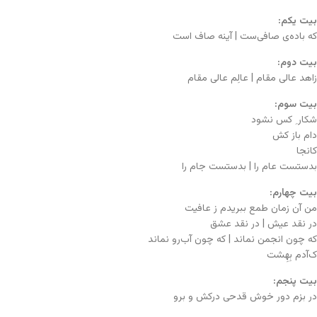
بیت یکم:
که باده‌ی صافی‌ست | آینه صاف است
بیت دوم:
زاهد عالی مقام | عالِم عالی مقام
بیت سوم:
شکار ِ کس نشود
دام باز کش
کانجا
بدستست عام را | بدستست جام را
بیت چهارم:
من آن زمان طمع ببریدم ز عافیت
در نقد عیش | در نقد عشق
که چون انجمن نماند | که چون آب‌رو نماند
ک‌آدم بِهِشت
بیت پنجم:
در بزم دور خوش قدحی درکش و برو