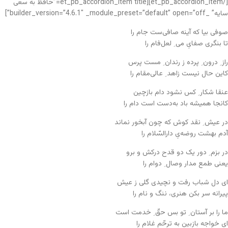
[/et_pb_accordion_item][et_pb_accordion_item title=”حافظ به سعی
سایه” _builder_version=”4.6.1″ _module_preset=”default” open=”off”]
صوفی بیا که آینه صافی‌ست جام را
تا بنگری صفایِ می ِ لعل‌فام را
راز ِ درون ِ پرده ز رندان ِ مست پرس
کاین حال نیست زاهد ِ عالی‌مقام را
عنقا شکار ِ کس نشود دام بازچین
کانجا همیشه باد به‌دست است دام را
در عیش ِ نقد کوش که چون آبخور نماند
آدم بهشت روضه‌یِ دارالسّلام را
در بزم ِ دور یک دو قدح درکش و برو
یعنی طمع مدار وصال ِ دوام را
ای دل شباب رفت و نچیدی گلی ز عیش
پیرانه سر بکن هنری، ننگ و نام را
ما را بر آستان ِ تو بس حقّ ِ خدمت است
ای خواجه بازبین به ترحّم غلام را