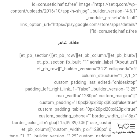
id=com.setiq.hafiz.free” image=”https://setiq.com/wp-
content/uploads/2016/10/app-h-sh.jpg” _builder_version=”4.6.1″
_module_preset=”default”
link_option_url=”https://play.google.com/store/apps/details?
id=com.setiq.hafiz.free”]
حافظ شاعر
[/et_pb_blurb][/et_pb_column][/et_pb_row][/et_pb_section]
[et_pb_section fb_built=”1″ admin_label=”About us”
_builder_version=”3.22″ collapsed=”off”][et_pb_row
column_structure=”1_2,1_2″
custom_padding_last_edited=”on|desktop”
padding_left_right_link_1=”false” _builder_version=”3.25″
max_width=”1280px” custom_margin=”|||”
custom_padding=”10px|30px|30px|30px|false|true”
custom_padding_tablet=”0px|20px|20px|20px||true”
custom_padding_phone=”” border_width_all=”8px”
border_color_all=”rgba(115,39,39,0.06)” use_custom_width=”on”
custom_width_px=”1280px” collapsed=”off”][et_pb_column
منو
علاقه مندی
سبد خرید
type=”1_2″ _builder_version=”3.25″ custom_padding=”6vw|||40px”