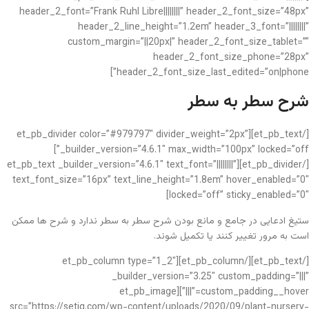
header_2_font=”Frank Ruhl Libre||||||||” header_2_font_size=”48px”
header_2_line_height=”1.2em” header_3_font=”||||||||”
custom_margin=”||20px|” header_2_font_size_tablet=””
header_2_font_size_phone=”28px”
header_2_font_size_last_edited=”on|phone”]
شرح سطر به سطر
[/et_pb_text][et_pb_divider color=”#979797″ divider_weight=”2px”
_builder_version=”4.6.1″ max_width=”100px” locked=”off”]
[/et_pb_divider][et_pb_text _builder_version=”4.6.1″ text_font=”||||||||”
text_font_size=”16px” text_line_height=”1.8em” hover_enabled=”0″
locked=”off” sticky_enabled=”0″]
ستیغ ادعایی در جامع و مانع بودن شرح سطر به سطر ندارد و شرح ها ممکن
است به مرور تغییر کنند یا تکمیل شوند.
[/et_pb_text][/et_pb_column][et_pb_column type=”1_2″
_builder_version=”3.25″ custom_padding=”|||”
custom_padding__hover=”|||”][et_pb_image
src=”https://setiq.com/wp-content/uploads/2020/09/plant-nursery-