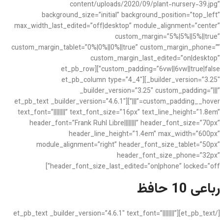
content/uploads/2020/09/plant-nursery-39.jpg”
background_size=”initial” background_position=”top_left”
max_width_last_edited=”off|desktop” module_alignment=”center”
custom_margin=”5%|5%||5%||true”
custom_margin_tablet=”0%|0%||0%||true” custom_margin_phone=””
custom_margin_last_edited=”on|desktop”
custom_padding=”6vw||6vw||true|false”][et_pb_row
_builder_version=”3.25″][et_pb_column type=”4_4″
_builder_version=”3.25″ custom_padding=”|||”
custom_padding__hover=”|||”][et_pb_text _builder_version=”4.6.1″
text_font=”||||||||” text_font_size=”16px” text_line_height=”1.8em”
header_font=”Frank Ruhl Libre||||||||” header_font_size=”70px”
header_line_height=”1.4em” max_width=”600px”
module_alignment=”right” header_font_size_tablet=”50px”
header_font_size_phone=”32px”
header_font_size_last_edited=”on|phone” locked=”off”]
رباعی 10 حافظ
[/et_pb_text][et_pb_text _builder_version=”4.6.1″ text_font=”||||||||”