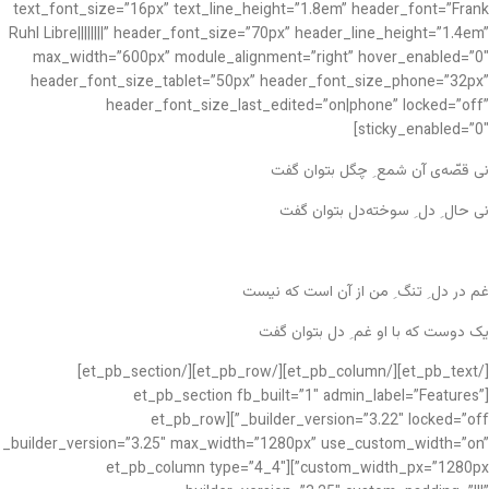
text_font_size=”16px” text_line_height=”1.8em” header_font=”Frank
Ruhl Libre||||||||” header_font_size=”70px” header_line_height=”1.4em”
max_width=”600px” module_alignment=”right” hover_enabled=”0″
header_font_size_tablet=”50px” header_font_size_phone=”32px”
header_font_size_last_edited=”on|phone” locked=”off”
sticky_enabled=”0″]
نی قصّه‌ی آن شمع ِ چگل بتوان گفت
نی حال ِ دل ِ سوخته‌دل بتوان گفت
غم در دل ِ تنگ ِ من از آن است که نیست
یک دوست که با او غم ِ دل بتوان گفت
[/et_pb_text][/et_pb_column][/et_pb_row][/et_pb_section]
[et_pb_section fb_built=”1″ admin_label=”Features”
_builder_version=”3.22″ locked=”off”][et_pb_row
_builder_version=”3.25″ max_width=”1280px” use_custom_width=”on”
custom_width_px=”1280px”][et_pb_column type=”4_4″