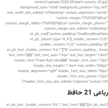
content/uploads/2020/09/plant-nursery-39.jpg”
background_size=”initial” background_position=”top_left”
max_width_last_edited=”off|desktop” module_alignment=”center”
custom_margin=”5%|5%||5%||true”
custom_margin_tablet=”0%|0%||0%||true” custom_margin_phone=””
custom_margin_last_edited=”on|desktop”
custom_padding=”6vw||6vw||true|false”][et_pb_row
_builder_version=”3.25″][et_pb_column type=”4_4″
_builder_version=”3.25″ custom_padding=”|||”
custom_padding__hover=”|||”][et_pb_text _builder_version=”4.6.1″
text_font=”||||||||” text_font_size=”16px” text_line_height=”1.8em”
header_font=”Frank Ruhl Libre||||||||” header_font_size=”70px”
header_line_height=”1.4em” max_width=”600px”
module_alignment=”right” header_font_size_tablet=”50px”
header_font_size_phone=”32px”
header_font_size_last_edited=”on|phone” locked=”off”]
رباعی 21 حافظ
[/et_pb_text][et_pb_text _builder_version=”4.6.1″ text_font=”||||||||”