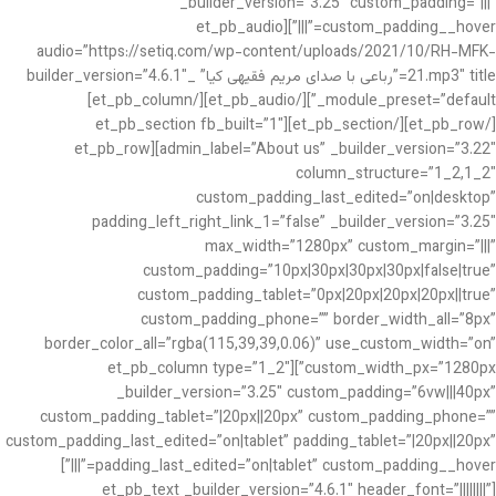
_builder_version=”3.25″ custom_padding=”|||”
custom_padding__hover=”|||”][et_pb_audio
audio=”https://setiq.com/wp-content/uploads/2021/10/RH-MFK-
21.mp3″ title=”رباعی با صدای مریم فقیهی کیا” _builder_version=”4.6.1″
_module_preset=”default”][/et_pb_audio][/et_pb_column]
[/et_pb_row][/et_pb_section][et_pb_section fb_built=”1″
admin_label=”About us” _builder_version=”3.22″][et_pb_row
column_structure=”1_2,1_2″
custom_padding_last_edited=”on|desktop”
padding_left_right_link_1=”false” _builder_version=”3.25″
max_width=”1280px” custom_margin=”|||”
custom_padding=”10px|30px|30px|30px|false|true”
custom_padding_tablet=”0px|20px|20px|20px||true”
custom_padding_phone=”” border_width_all=”8px”
border_color_all=”rgba(115,39,39,0.06)” use_custom_width=”on”
custom_width_px=”1280px”][et_pb_column type=”1_2″
_builder_version=”3.25″ custom_padding=”6vw|||40px”
custom_padding_tablet=”|20px||20px” custom_padding_phone=””
custom_padding_last_edited=”on|tablet” padding_tablet=”|20px||20px”
padding_last_edited=”on|tablet” custom_padding__hover=”|||”]
[et_pb_text _builder_version=”4.6.1″ header_font=”||||||||”