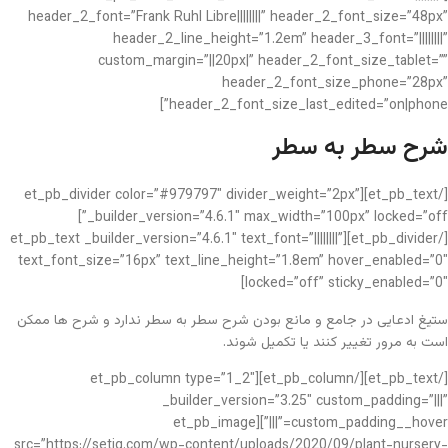
header_2_font=”Frank Ruhl Libre||||||||” header_2_font_size=”48px”
header_2_line_height=”1.2em” header_3_font=”||||||||”
custom_margin=”||20px|” header_2_font_size_tablet=””
header_2_font_size_phone=”28px”
header_2_font_size_last_edited=”on|phone”]
شرح سطر به سطر
[/et_pb_text][et_pb_divider color=”#979797″ divider_weight=”2px”
_builder_version=”4.6.1″ max_width=”100px” locked=”off”]
[/et_pb_divider][et_pb_text _builder_version=”4.6.1″ text_font=”||||||||”
text_font_size=”16px” text_line_height=”1.8em” hover_enabled=”0″
locked=”off” sticky_enabled=”0″]
ستیغ ادعایی در جامع و مانع بودن شرح سطر به سطر ندارد و شرح ها ممکن
است به مرور تغییر کنند یا تکمیل شوند.
[/et_pb_text][/et_pb_column][et_pb_column type=”1_2″
_builder_version=”3.25″ custom_padding=”|||”
custom_padding__hover=”|||”][et_pb_image
src=”https://setiq.com/wp-content/uploads/2020/09/plant-nursery-