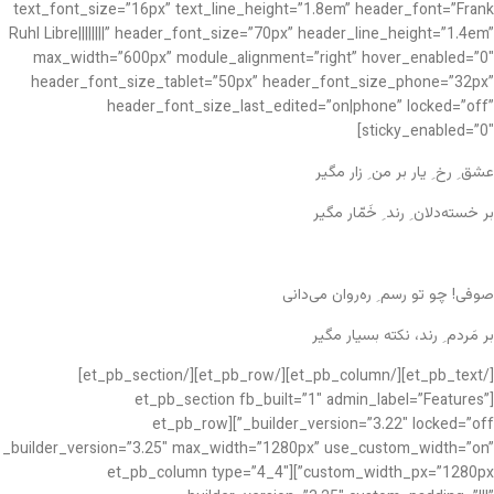
text_font_size=”16px” text_line_height=”1.8em” header_font=”Frank
Ruhl Libre||||||||” header_font_size=”70px” header_line_height=”1.4em”
max_width=”600px” module_alignment=”right” hover_enabled=”0″
header_font_size_tablet=”50px” header_font_size_phone=”32px”
header_font_size_last_edited=”on|phone” locked=”off”
sticky_enabled=”0″]
عشق ِ رخ ِ یار بر من ِ زار مگیر
بر خسته‌دلان ِ رند ِ خَمّار مگیر
صوفی! چو تو رسم ِ ره‌روان می‌دانی
بر مَردم ِ رند، نکته بسیار مگیر
[/et_pb_text][/et_pb_column][/et_pb_row][/et_pb_section]
[et_pb_section fb_built=”1″ admin_label=”Features”
_builder_version=”3.22″ locked=”off”][et_pb_row
_builder_version=”3.25″ max_width=”1280px” use_custom_width=”on”
custom_width_px=”1280px”][et_pb_column type=”4_4″