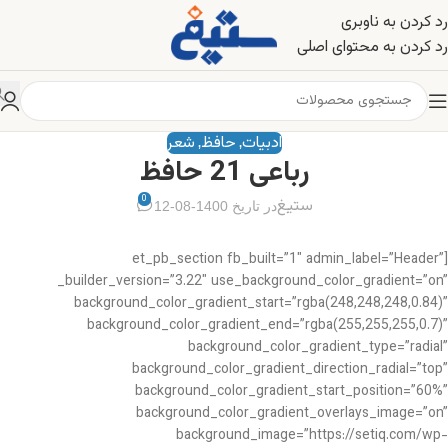
رد کردن به ناوبری
رد کردن به محتوای اصلی
ادبیات
حافظ
شعر
,
,
رباعی 21 حافظ
0
ستیغ
در تاریخ 1400-08-12
[et_pb_section fb_built=”1″ admin_label=”Header”
_builder_version=”3.22″ use_background_color_gradient=”on”
background_color_gradient_start=”rgba(248,248,248,0.84)”
background_color_gradient_end=”rgba(255,255,255,0.7)”
background_color_gradient_type=”radial”
background_color_gradient_direction_radial=”top”
background_color_gradient_start_position=”60%”
background_color_gradient_overlays_image=”on”
background_image=”https://setiq.com/wp-