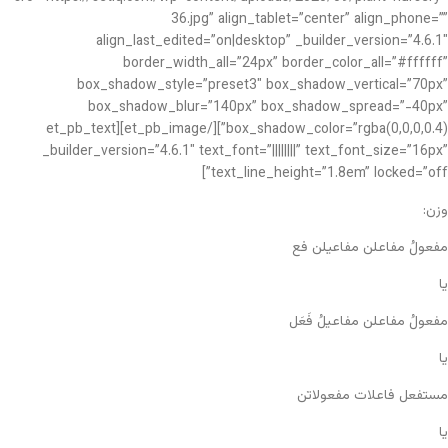
36.jpg” align_tablet=”center” align_phone=””
align_last_edited=”on|desktop” _builder_version=”4.6.1″
border_width_all=”24px” border_color_all=”#ffffff”
box_shadow_style=”preset3″ box_shadow_vertical=”70px”
box_shadow_blur=”140px” box_shadow_spread=”-40px”
box_shadow_color=”rgba(0,0,0,0.4)”][/et_pb_image][et_pb_text
_builder_version=”4.6.1″ text_font=”||||||||” text_font_size=”16px”
text_line_height=”1.8em” locked=”off”]
وزن:
مفعولُ مفاعلن مفاعیلن فع
یا
مفعولُ مفاعلن مفاعیلُ فَعَل
یا
مستفعل فاعلات مفعولاتن
یا