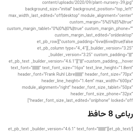
content/uploads/2020/09/plant-nursery-39.jpg”
background_size=”initial” background_position=”top_left”
max_width_last_edited=”off|desktop” module_alignment=”center”
custom_margin=”5%|5%||5%||true”
custom_margin_tablet=”0%|0%||0%||true” custom_margin_phone=””
custom_margin_last_edited=”on|desktop”
custom_padding=”6vw||6vw||true|false”][et_pb_row
_builder_version=”3.25″][et_pb_column type=”4_4″
_builder_version=”3.25″ custom_padding=”|||”
custom_padding__hover=”|||”][et_pb_text _builder_version=”4.6.1″
text_font=”||||||||” text_font_size=”16px” text_line_height=”1.8em”
header_font=”Frank Ruhl Libre||||||||” header_font_size=”70px”
header_line_height=”1.4em” max_width=”600px”
module_alignment=”right” header_font_size_tablet=”50px”
header_font_size_phone=”32px”
header_font_size_last_edited=”on|phone” locked=”off”]
رباعی 8 حافظ
[/et_pb_text][et_pb_text _builder_version=”4.6.1″ text_font=”||||||||”