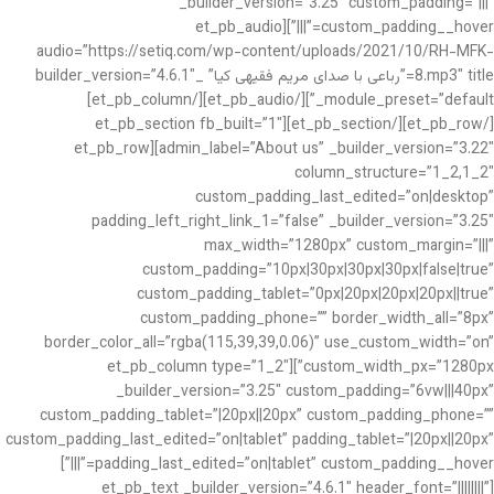
_builder_version=”3.25″ custom_padding=”|||”
custom_padding__hover=”|||”][et_pb_audio
audio=”https://setiq.com/wp-content/uploads/2021/10/RH-MFK-
8.mp3″ title=”رباعی با صدای مریم فقیهی کیا” _builder_version=”4.6.1″
_module_preset=”default”][/et_pb_audio][/et_pb_column]
[/et_pb_row][/et_pb_section][et_pb_section fb_built=”1″
admin_label=”About us” _builder_version=”3.22″][et_pb_row
column_structure=”1_2,1_2″
custom_padding_last_edited=”on|desktop”
padding_left_right_link_1=”false” _builder_version=”3.25″
max_width=”1280px” custom_margin=”|||”
custom_padding=”10px|30px|30px|30px|false|true”
custom_padding_tablet=”0px|20px|20px|20px||true”
custom_padding_phone=”” border_width_all=”8px”
border_color_all=”rgba(115,39,39,0.06)” use_custom_width=”on”
custom_width_px=”1280px”][et_pb_column type=”1_2″
_builder_version=”3.25″ custom_padding=”6vw|||40px”
custom_padding_tablet=”|20px||20px” custom_padding_phone=””
custom_padding_last_edited=”on|tablet” padding_tablet=”|20px||20px”
padding_last_edited=”on|tablet” custom_padding__hover=”|||”]
[et_pb_text _builder_version=”4.6.1″ header_font=”||||||||”