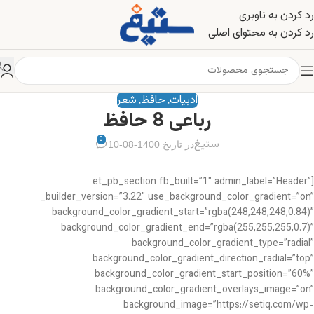
رد کردن به ناوبری
رد کردن به محتوای اصلی
ادبیات
حافظ
شعر
,
,
رباعی 8 حافظ
0
ستیغ
در تاریخ 1400-08-10
[et_pb_section fb_built=”1″ admin_label=”Header”
_builder_version=”3.22″ use_background_color_gradient=”on”
background_color_gradient_start=”rgba(248,248,248,0.84)”
background_color_gradient_end=”rgba(255,255,255,0.7)”
background_color_gradient_type=”radial”
background_color_gradient_direction_radial=”top”
background_color_gradient_start_position=”60%”
background_color_gradient_overlays_image=”on”
background_image=”https://setiq.com/wp-