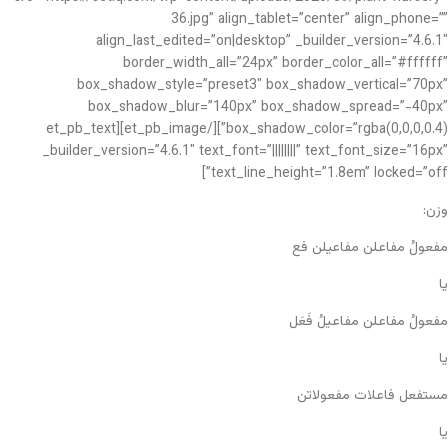
36.jpg” align_tablet=”center” align_phone=””
align_last_edited=”on|desktop” _builder_version=”4.6.1″
border_width_all=”24px” border_color_all=”#ffffff”
box_shadow_style=”preset3″ box_shadow_vertical=”70px”
box_shadow_blur=”140px” box_shadow_spread=”-40px”
box_shadow_color=”rgba(0,0,0,0.4)”][/et_pb_image][et_pb_text
_builder_version=”4.6.1″ text_font=”||||||||” text_font_size=”16px”
text_line_height=”1.8em” locked=”off”]
وزن:
مفعولُ مفاعلن مفاعیلن فع
یا
مفعولُ مفاعلن مفاعیلُ فَعَل
یا
مستفعل فاعلات مفعولاتن
یا