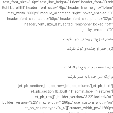
text_font_size=”16px” text_line_height=”1.8em” header_font=”Frank
Ruhl Libre||||||||” header_font_size=”70px” header_line_height=”1.4em”
max_width=”600px” module_alignment=”right” hover_enabled=”0″
header_font_size_tablet=”50px” header_font_size_phone=”32px”
header_font_size_last_edited=”on|phone” locked=”off”
sticky_enabled=”0″]
ماه‌ام که رُخ‌اش روشنی ِ خور بگرفت
گِرد ِ خط ِ او چشمه‌ی کوثر بگرفت
دل‌ها همه در چاه ِ زنخ‌دان انداخت
و آن‌گه سَر ِ چاه را به عنبر بگرفت
[/et_pb_text][/et_pb_column][/et_pb_row][/et_pb_section]
[et_pb_section fb_built=”1″ admin_label=”Features”
_builder_version=”3.22″ locked=”off”][et_pb_row
_builder_version=”3.25″ max_width=”1280px” use_custom_width=”on”
custom_width_px=”1280px”][et_pb_column type=”4_4″