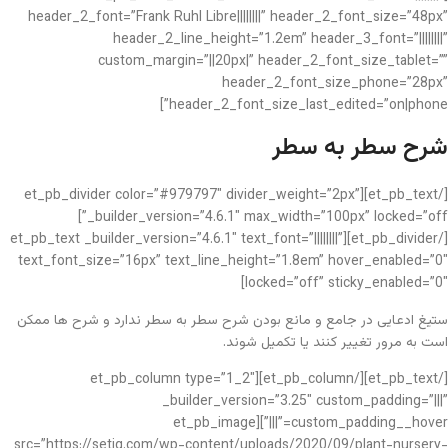
header_2_font=”Frank Ruhl Libre||||||||” header_2_font_size=”48px”
header_2_line_height=”1.2em” header_3_font=”||||||||”
custom_margin=”||20px|” header_2_font_size_tablet=””
header_2_font_size_phone=”28px”
header_2_font_size_last_edited=”on|phone”]
شرح سطر به سطر
[/et_pb_text][et_pb_divider color=”#979797″ divider_weight=”2px”
_builder_version=”4.6.1″ max_width=”100px” locked=”off”]
[/et_pb_divider][et_pb_text _builder_version=”4.6.1″ text_font=”||||||||”
text_font_size=”16px” text_line_height=”1.8em” hover_enabled=”0″
locked=”off” sticky_enabled=”0″]
ستیغ ادعایی در جامع و مانع بودن شرح سطر به سطر ندارد و شرح ها ممکن
است به مرور تغییر کنند یا تکمیل شوند.
[/et_pb_text][/et_pb_column][et_pb_column type=”1_2″
_builder_version=”3.25″ custom_padding=”|||”
custom_padding__hover=”|||”][et_pb_image
src=”https://setiq.com/wp-content/uploads/2020/09/plant-nursery-