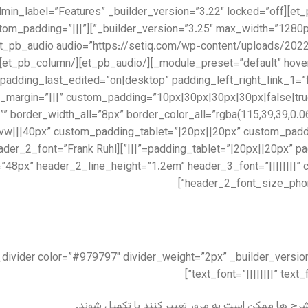
lder_version=”3.25″ custom_padding=”|||”
structure=”1_2,1_2″ custom_padding_last_edited=”on|desktop” padding_left_right_link_1
_margin=”|||” custom_padding=”10px|30px|30px|30px|false|tru
vw|||40px” custom_padding_tablet=”|20px||20px” custom_padd
″ header_font=”||||||||” header_2_font=”Frank Ruhl
e=”48px” header_2_line_height=”1.2em” header_3_font=”||||||||
header_2_font_size_phon
text_font=”||||||||” tex
رح ها ممکن است به مرور تغییر کنند یا تکمیل شوند.