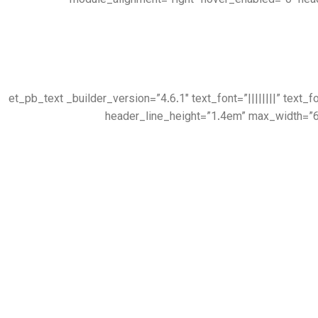
module_alignment=”right” hover_enabled=”0″ hea
[/et_pb_text][et_pb_text _builder_version=”4.6.1″ text_font=”|||||
header_line_height=”1.4em” max_width=”6