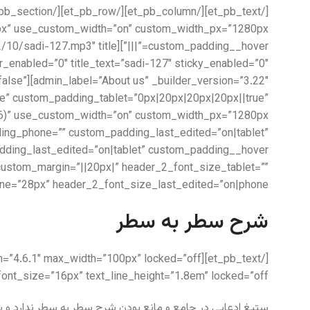
=”false”
e” custom_padding_tablet=”0px|20px|20px|20px||true”
ing_phone=”” custom_padding_last_edited=”on|tablet”
” custom_margin=”||20px|” header_2_font_size_tablet=””
e=”28px” header_2_font_size_last_edited=”on|phone”]
شرح سطر به سطر
t_font_size=”16px” text_line_height=”1.8em” locked=”off”]
ستیغ ادعایی در جامع و مانع بودن شرح سطر به سطر ندارد و ش