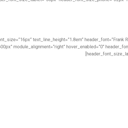
der_font_size_tablet=”50px” header_font_size_phone=”32px” 
|||” text_font_size=”16px” text_line_height=”1.8em” header_font=”Fran
00px” module_alignment=”right” hover_enabled=”0″ header_fo
header_font_size_la