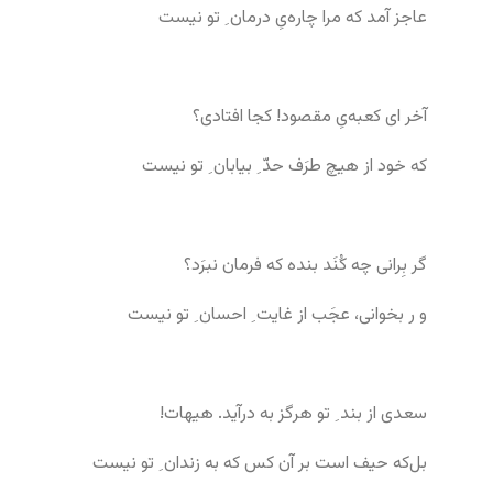
عاجز آمد که مرا چاره‌یِ درمان ِ تو نیست
آخر ای کعبه‌یِ مقصود! کجا افتادی؟
که خود از هیچ طرَف حدّ ِ بیابان ِ تو نیست
گر بِرانی چه کُنَد بنده که فرمان نبرَد؟
و ر بخوانی، عجَب از غایت ِ احسان ِ تو نیست
سعدی از بند ِ تو هرگز به درآید. هیهات!
بل‌که حیف است بر آن کس که به زندان ِ تو نیست