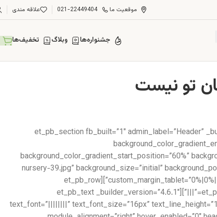
موقعیت ما
021-22449404
علاقه مندی
جشنواره‌ها
وبلاگ
تخفیف‌ها
[et_pb_section fb_built=”1″ admin_label=”Header” _b
background_color_gradient_en
background_color_gradient_start_position=”60%” backg
nursery-39.jpg” background_size=”initial” background_
custom_margin_tablet=”0%|0%||0%||true” custom_margin_phone=”” custom_margin_last_edited=”on|desktop” custom_padding=”6vw||6vw||true|false”][et_pb_row
_builder_version=”3.25″][et_pb_column type=”4_4″ _builder_version=”3.25″ custom_padding=”|||” custom_padding__hover=”|||”][et_pb_text _builder_version=”4.6.1″
text_font=”||||||||” text_font_size=”16px” text_line_height