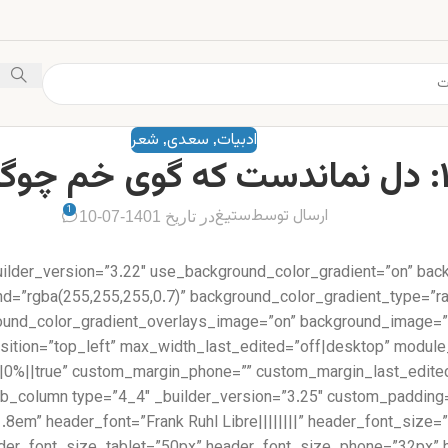
ادبیات
سعدی
شعر
,
,
1
ارسال توسط
ستیغ
در تاریخ 1401-07-10
uilder_version=”3.22″ use_background_color_gradient=”on” bac
d=”rgba(255,255,255,0.7)” background_color_gradient_type=”rad
round_color_gradient_overlays_image=”on” background_image=”
position=”top_left” max_width_last_edited=”off|desktop” modul
=”1.8em” header_font=”Frank Ruhl Libre||||||||” header_font_si