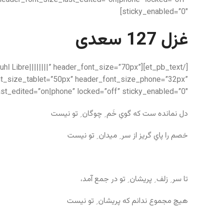
header_font_size_last_edited=”on|phone” locked=”off”
sticky_enabled=”0″]
غزل 127 سعدی
k Ruhl Libre||||||||” header_font_size=”70px”
nt_size_tablet=”50px” header_font_size_phone=”32px”
st_edited=”on|phone” locked=”off” sticky_enabled=”0″]
دل نمانده ست که گویِ خَم ِ چوگان ِ تو نیست
خصم را پایِ گریز از سر ِ میدان ِ تو نیست
تا سر ِ زلف ِ پریشان ِ تو در جمع آمد،
هیچ مجموع ندانم که پریشان ِ تو نیست