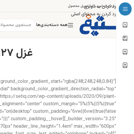
رد کردن به ناوبری
درباره ما
تماس با ما
تحویل محصول
رد کردن به محتوای اصلی
همه دسته‌بندی‌ها
غزل ۱۲۷: دل نماندست که گوی خم چوگان تو نیست
kground_color_gradient_start=”rgba(248,248,248,0.84)”
ial” background_color_gradient_direction_radial=”top”
https://setiq.com/wp-content/uploads/2020/09/plant-
e_alignment=”center” custom_margin=”5%|5%||5%||true”
ze=”70px” header_line_height=”1.4em” max_width=”600px”