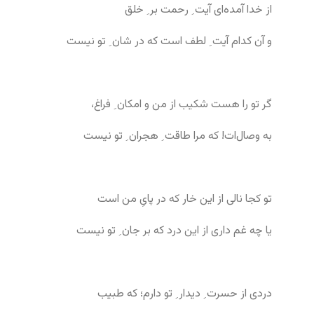
از خدا آمده‌ای آیت ِ رحمت بر ِ خلق
و آن کدام آیت ِ لطف است که در شان ِ تو نیست
گر تو را هست شکیب از من و امکان ِ فراغ،
به وصال‌ات! که مرا طاقت ِ هجران ِ تو نیست
تو کجا نالی از این خار که در پایِ من است
یا چه غم داری از این درد که بر جان ِ تو نیست
دردی از حسرت ِ دیدار ِ تو دارم؛ که طبیب