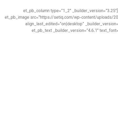
[/et_pb_text][et_pb_accordion _builder_version=”4.6.1″ _module_preset=”default”][/et_pb_accordion][/et_pb_column][et_pb_column type=”1_2″ _builder_version=”3.25″
custom_padding=”|||” custom_padding__hover=”|||”][et_pb_image src=”https://setiq.c
align_last_edited=”on|desktop” _builder_version
box_shadow_blur=”140px” box_shadow_spread=”-40px” box_shadow_color=”rgba(0,0,0,0.4)”][/et_pb_image][et_pb_text _builder_version=”4.6.