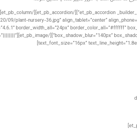
om/wp-content/uploads/2020/09/plant-nursery-36.jpg” align_tablet=”center” align_phone
=”4.6.1″ border_width_all=”24px” border_color_all=”#ffffff” 
1″ text_font=”||||||||”
text_font_size=”16px” text_line_height=”1.8e
d