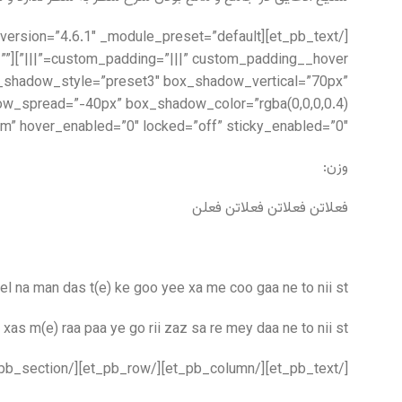
=””
box_shadow_style=”preset3″ box_shadow_vertical=”70px”
m” hover_enabled=”0″ locked=”off” sticky_enabled=”0″]
وزن:
فعلاتن فعلاتن فعلاتن فعلن
el na man das t(e) ke goo yee xa me coo gaa ne to nii st
xas m(e) raa paa ye go rii zaz sa re mey daa ne to nii st
[/et_pb_text][/et_pb_column][/et_pb_row][/et_pb_section]