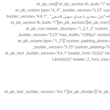
[/et_pb_text][/et_pb_column][/et_pb_row][/et_pb_section][et_pb_section fb_built=”1″ admin_label=”Features” _builder_version=”3.22″ locked=”off”][et_pb_row
_builder_version=”3.25″ max_width=”1280px” use_custom_width=”on” custom_width_px=”1280px”][et_pb_column type=”4_4″ _bui
custom_padding__hover=”|||”][et_pb_audio audio=”https://setiq.com/wp-content/uploads/2022/10/sadi-127.mp3″ title=”غزل سعدی با صدای سهیل قاسمی” _builder_version=”4.6.1″
_module_preset=”default” hover_enabled=”0″ title_text=”sadi-127″ sticky_enabled=”0″][/et_pb_audio][/et_pb_column][/et_pb_row][/et_pb_section][et_pb_section fb_built=”1″
admin_label=”About us” _builder_version=”3.22″][et_pb_row column_
_builder_version=”3.25″ max_width=”1280px” custom
custom_padding_phone=”” border_width_all=”8px” border_color_all=”rgba(115,39,39,0.06)” use_custom_width=”on” custom_width_px=”1280px”][et_pb_column type=”1_2″
_builder_version=”3.25″ custom_padding=”6
padding_tablet=”|20px||20px” padding_last_edited=”on|tablet” custom_padding__hover=”|||”][et_pb_text _builder_version=”4.6.1
Libre||||||||” header_2_font_siz
[/et_pb_text][et_pb_divider color=”#979797″ divider_weight=”2px” _builder_version=”4.6.1″ max_width=”100px” locked=”off”][/et_pb_divider][et_pb_text _builder_version=”4.6.1″