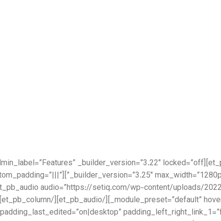
lder_version=”3.25″ custom_padding=”|||”
structure=”1_2,1_2″ custom_padding_last_edited=”on|desktop” padding_left_right_link_1