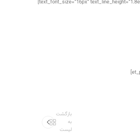
text_font_size=”16px” text_line_height=”1.8e
بازگشت
به
لیست