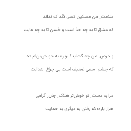
ملامت ِ من مسکین کسی کُنَد که نداند
که عشق تا به چه حدّ است و حُسن تا به چه غایت
زِ حرص ِ من چه گشاید؟ تو رَه به خویش‌تن‌ام ده
که چشم ِ سعی ضعیف است بی چراغ ِ هدایت
مرا به دست ِ تو خوش‌تر هلاک ِ جان ِ گرامی
هزار باره؛ که رفتن به دیگری به حمایت