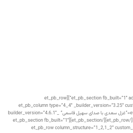
[/et_pb_text][/et_pb_column][/et_pb_row][/et_pb_section][et_pb_section fb_built=”1″ admin_label=”Features” _builder_version=”3.22″ locked=”off”][et_pb_row
_builder_version=”3.25″ max_width=”1280px” use_custom_width=”on” custom_width_px=”1280px”][et_pb_column type=”4_4″ _bui
custom_padding__hover=”|||”][et_pb_audio audio=”https://setiq.com/wp-content/uploads/2022/10/sadi-152.mp3″ title=”غزل سعدی با صدای سهیل قاسمی” _builder_version=”4.6.1″
_module_preset=”default” hover_enabled=”0″ title_text=”sadi-152″ sticky_enabled=”0″][/et_pb_audio][/et_pb_column][/et_pb_row][/et_pb_section][et_pb_section fb_built=”1″
admin_label=”About us” _builder_version=”3.22″][et_pb_row column_