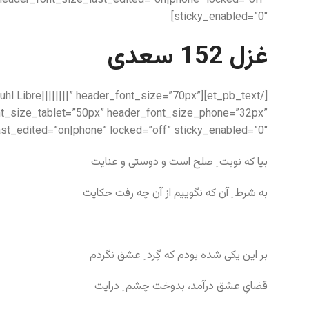
header_font_size_last_edited=”on|phone” locked=”off”
sticky_enabled=”0″]
غزل 152 سعدی
k Ruhl Libre||||||||” header_font_size=”70px”
nt_size_tablet=”50px” header_font_size_phone=”32px”
st_edited=”on|phone” locked=”off” sticky_enabled=”0″]
بیا که نوبت ِ صلح است و دوستی و عنایت
به شرط ِ آن که نگوییم از آن چه رفت حکایت
بر این یکی شده بودم که گِرد ِ عشق نگردم
قضایِ عشق درآمد، بدوخت چشم ِ درایت