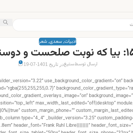
ادبیات
سعدی
شعر
,
,
1
ارسال توسط
ستیغ
در تاریخ 1401-07-19
uilder_version=”3.22″ use_background_color_gradient=”on” bac
d=”rgba(255,255,255,0.7)” background_color_gradient_type=”rad
round_color_gradient_overlays_image=”on” background_image=”
position=”top_left” max_width_last_edited=”off|desktop” modul
=”1.8em” header_font=”Frank Ruhl Libre||||||||” header_font_si