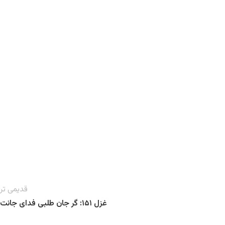
قدیمی تر
غزل ۱۵۱: گر جان طلبی فدای جانت