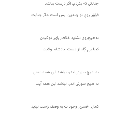
جنایتی که بکردم، اگر درست بباشد
فراق ِ رویِ تو چندین، بس است حدّ ِ جنایت
به‌هیچ‌روی نشاید خلاف ِ رای ِ تو کردن
کجا برم گِله از دست ِ پادشاه ِ ولایت
به هیچ صورتی اندر، نباشد این همه معنی
به هیچ سورتی اندر، نباشد این همه آیت
کمال ِ حُسن ِ وجود ت به وصف راست نیاید