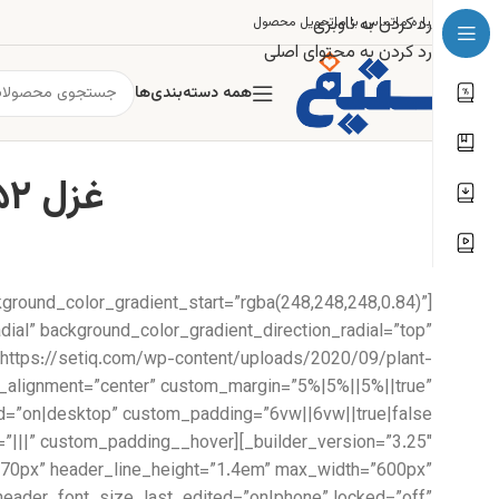
رد کردن به ناوبری
درباره ما
تماس با ما
تحویل محصول
رد کردن به محتوای اصلی
همه دسته‌بندی‌ها
غزل ۱۵۲: بیا که نوبت صلحست و دوستی و عنایت
kground_color_gradient_start=”rgba(248,248,248,0.84)”
ial” background_color_gradient_direction_radial=”top”
https://setiq.com/wp-content/uploads/2020/09/plant-
e_alignment=”center” custom_margin=”5%|5%||5%||true”
ze=”70px” header_line_height=”1.4em” max_width=”600px”