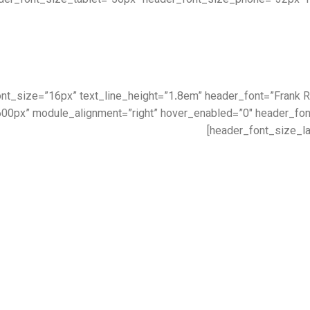
der_font_size_tablet=”50px” header_font_size_phone=”32px” 
|||” text_font_size=”16px” text_line_height=”1.8em” header_font=”Fran
00px” module_alignment=”right” hover_enabled=”0″ header_fo
header_font_size_la