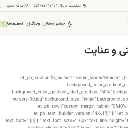
موقعیت ما
021-22449404
علاقه مندی
جشنواره‌ها
وبلاگ
تخفیف‌ها
[et_pb_section fb_built=”1″ admin_label=”Header” _b
background_color_gradient_en
background_color_gradient_start_position=”60%” backg
nursery-39.jpg” background_size=”initial” background_
custom_margin_tablet=”0%|0%||0%||true” custom_margin_phone=”” custom_margin_last_edited=”on|desktop” custom_padding=”6vw||6vw||true|false”][et_pb_row
_builder_version=”3.25″][et_pb_column type=”4_4″ _builder_version=”3.25″ custom_padding=”|||” custom_padding__hover=”|||”][et_pb_text _builder_version=”4.6.1″
text_font=”||||||||” text_font_size=”16px” text_line_height