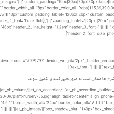
_margin=”|||” custom_padding=”10px|30px|30px|30px|false|tru
vw|||40px” custom_padding_tablet=”|20px||20px” custom_padd
″ header_font=”||||||||” header_2_font=”Frank Ruhl
e=”48px” header_2_line_height=”1.2em” header_3_font=”||||||||
header_2_font_size_phon
text_font=”||||||||” tex
رح ها ممکن است به مرور تغییر کنند یا تکمیل شوند.
om/wp-content/uploads/2020/09/plant-nursery-36.jpg” align_tablet=”center” align_phone
=”4.6.1″ border_width_all=”24px” border_color_all=”#ffffff” 
1″ text_font=”||||||||”