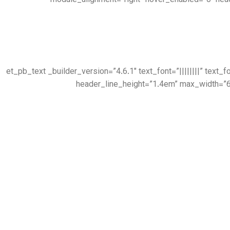
module_alignment=”right” hover_enabled=”0″ hea
[/et_pb_text][et_pb_text _builder_version=”4.6.1″ text_font=”|||||
header_line_height=”1.4em” max_width=”6