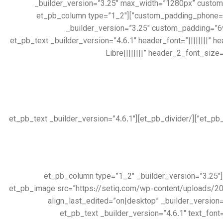
_builder_version=”3.25″ max_width=”1280px” custom
custom_padding_phone=”” border_width_all=”8px” border_color_all=”rgba(115,39,39,0.06)” use_custom_width=”on” custom_width_px=”1280px”][et_pb_column type=”1_2″
_builder_version=”3.25″ custom_padding=”6
padding_tablet=”|20px||20px” padding_last_edited=”on|tablet” custom_padding__hover=”|||”][et_pb_text _builder_version=”4.6.1
Libre||||||||” header_2_font_siz
[/et_pb_text][et_pb_divider color=”#979797″ divider_weight=”2px” _builder_version=”4.6.1″ max_width=”100px” locked=”off”][/et_pb_divider][et_pb_text _builder_version=”4.6.1″
[/et_pb_text][et_pb_accordion _builder_version=”4.6.1″ _module_preset=”default”][/et_pb_accordion][/et_pb_column][et_pb_column type=”1_2″ _builder_version=”3.25″
custom_padding=”|||” custom_padding__hover=”|||”][et_pb_image src=”https://setiq.c
align_last_edited=”on|desktop” _builder_version
box_shadow_blur=”140px” box_shadow_spread=”-40px” box_shadow_color=”rgba(0,0,0,0.4)”][/et_pb_image][et_pb_text _builder_version=”4.6.