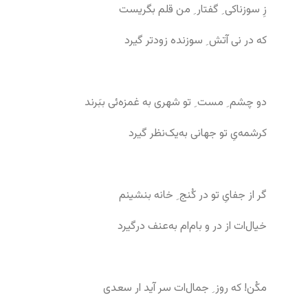
زِ سوزناکی ِ گفتار ِ من قلم بگریست
که در نی آتش ِ سوزنده زودتر گیرد
دو چشم ِ مست ِ تو شهری به غمزه‌ئی ببَرند
کرشمه‌یِ تو جهانی به‌یک‌نظر گیرد
گر از جفایِ تو در کُنج ِ خانه بنشینم
خیال‌ات از در و بام‌ام به‌عنف درگیرد
مکُن! که روز ِ جمال‌ات سر آید ار سعدی