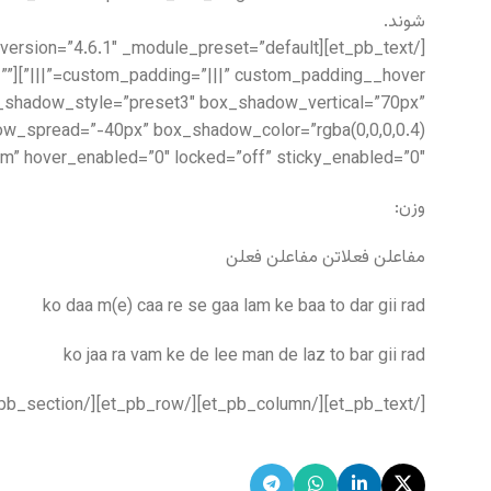
شوند.
=””
box_shadow_style=”preset3″ box_shadow_vertical=”70px”
m” hover_enabled=”0″ locked=”off” sticky_enabled=”0″]
وزن:
مفاعلن فعلاتن مفاعلن فعلن
ko daa m(e) caa re se gaa lam ke baa to dar gii rad
ko jaa ra vam ke de lee man de laz to bar gii rad
[/et_pb_text][/et_pb_column][/et_pb_row][/et_pb_section]