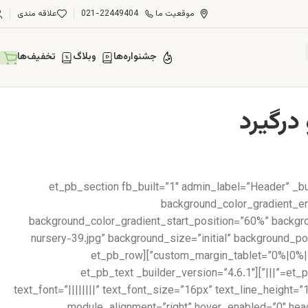
موقعیت ما
021-22449404
علاقه مندی
جشنواره‌ها
وبلاگ
تخفیف‌ها
[et_pb_section fb_built=”1″ admin_label=”Header” _b
background_color_gradient_en
background_color_gradient_start_position=”60%” backg
nursery-39.jpg” background_size=”initial” background_
custom_margin_tablet=”0%|0%||0%||true” custom_margin_phone=”” custom_margin_last_edited=”on|desktop” custom_padding=”6vw||6vw||true|false”][et_pb_row
_builder_version=”3.25″][et_pb_column type=”4_4″ _builder_version=”3.25″ custom_padding=”|||” custom_padding__hover=”|||”][et_pb_text _builder_version=”4.6.1″
text_font=”||||||||” text_font_size=”16px” text_line_height