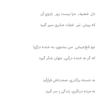
دل ِ ضعیف ِ مرا نیست زور ِ بازویِ آن
که پیش ِ تیر ِ غم‌ات صابری سپر گیرد
چو تلخ‌عیشی ِ من بشنوی، به خنده درآی!
که گر به خنده درآیی، جهان شکَر گیرد
به خسته برگذری، صحت‌اش فرازآید
به مرده درنگری، زندگی زِ سر گیرد