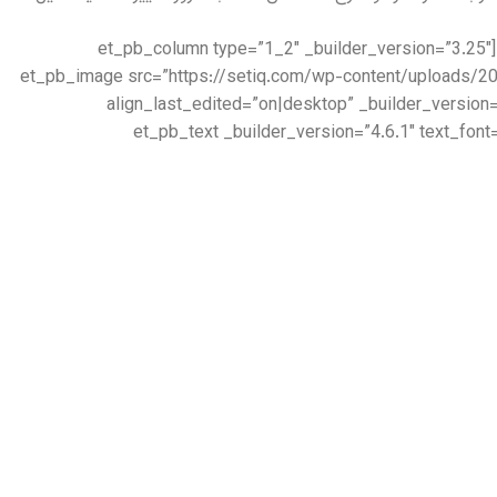
[/et_pb_text][et_pb_accordion _builder_version=”4.6.1″ _module_preset=”default”][/et_pb_accordion][/et_pb_column][et_pb_column type=”1_2″ _builder_version=”3.25″
custom_padding=”|||” custom_padding__hover=”|||”][et_pb_image src=”https://setiq.c
align_last_edited=”on|desktop” _builder_version
box_shadow_blur=”140px” box_shadow_spread=”-40px” box_shadow_color=”rgba(0,0,0,0.4)”][/et_pb_image][et_pb_text _builder_version=”4.6.