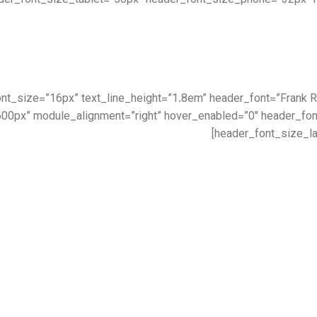
der_font_size_tablet=”50px” header_font_size_phone=”32px” 
|||” text_font_size=”16px” text_line_height=”1.8em” header_font=”Fran
00px” module_alignment=”right” hover_enabled=”0″ header_fo
header_font_size_la