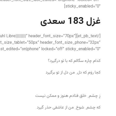
header_font_size_last_edited=”on|phone” locked=”off”
sticky_enabled=”0″]
غزل 183 سعدی
k Ruhl Libre||||||||” header_font_size=”70px”
nt_size_tablet=”50px” header_font_size_phone=”32px”
st_edited=”on|phone” locked=”off” sticky_enabled=”0″]
کدام چاره سگالم که با تو درگیرد؟
کجا روَم که دل ِ من دل از تو برگیرد
زِ چشم ِ خلق فتادم هنوز و ممکن نیست
که چشم ِ شوخ ِ من از عاشقی حذر گیرد