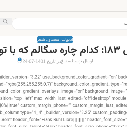
ادبیات
سعدی
شعر
,
,
ه با تو درگیرد
1
ارسال توسط
ستیغ
در تاریخ 1401-07-24
uilder_version=”3.22″ use_background_color_gradient=”on” bac
d=”rgba(255,255,255,0.7)” background_color_gradient_type=”rad
round_color_gradient_overlays_image=”on” background_image=”
position=”top_left” max_width_last_edited=”off|desktop” modul
=”1.8em” header_font=”Frank Ruhl Libre||||||||” header_font_si