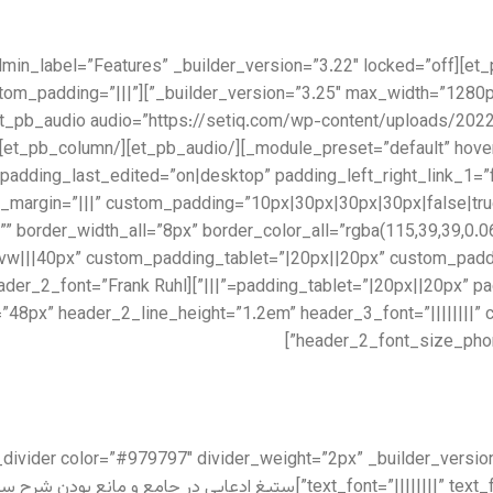
lder_version=”3.25″ custom_padding=”|||”
structure=”1_2,1_2″ custom_padding_last_edited=”on|desktop” padding_left_right_link_1
_margin=”|||” custom_padding=”10px|30px|30px|30px|false|tru
vw|||40px” custom_padding_tablet=”|20px||20px” custom_padd
″ header_font=”||||||||” header_2_font=”Frank Ruhl
e=”48px” header_2_line_height=”1.2em” header_3_font=”||||||||
header_2_font_size_phon
nt=”||||||||” text_font_size=”16px” text_line_height=”1.8em” locked=”off