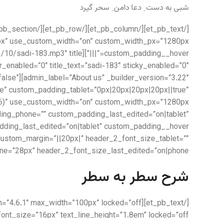
شبی به دست ِ دعا دامن ِ سحر گیرد
=”false”
e” custom_padding_tablet=”0px|20px|20px|20px||true”
ing_phone=”” custom_padding_last_edited=”on|tablet”
” custom_margin=”||20px|” header_2_font_size_tablet=””
e=”28px” header_2_font_size_last_edited=”on|phone”]
شرح سطر به سطر