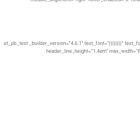
module_alignment=”right” hover_enabled=”0″ hea
[/et_pb_text][et_pb_text _builder_version=”4.6.1″ text_font=”|||||
header_line_height=”1.4em” max_width=”6