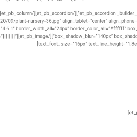
om/wp-content/uploads/2020/09/plant-nursery-36.jpg” align_tablet=”center” align_phone
=”4.6.1″ border_width_all=”24px” border_color_all=”#ffffff” 
1″ text_font=”||||||||”
text_font_size=”16px” text_line_height=”1.8e