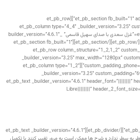
[/et_pb_text][/et_pb_column][/et_pb_row][/et_pb_section][et_pb_section fb_built=”1″ admin_label=”Features” _builder_version=”3.22″ locked=”off”][et_pb_row
_builder_version=”3.25″ max_width=”1280px” use_custom_width=”on” custom_width_px=”1280px”][et_pb_column type=”4_4″ _bui
custom_padding__hover=”|||”][et_pb_audio audio=”https://setiq.com/wp-content/uploads/2022/10/sadi-183.mp3″ title=”غزل سعدی با صدای سهیل قاسمی” _builder_version=”4.6.1″
_module_preset=”default” hover_enabled=”0″ title_text=”sadi-183″ sticky_enabled=”0″][/et_pb_audio][/et_pb_column][/et_pb_row][/et_pb_section][et_pb_section fb_built=”1″
admin_label=”About us” _builder_version=”3.22″][et_pb_row column_
_builder_version=”3.25″ max_width=”1280px” custom
custom_padding_phone=”” border_width_all=”8px” border_color_all=”rgba(115,39,39,0.06)” use_custom_width=”on” custom_width_px=”1280px”][et_pb_column type=”1_2″
_builder_version=”3.25″ custom_padding=”6
padding_tablet=”|20px||20px” padding_last_edited=”on|tablet” custom_padding__hover=”|||”][et_pb_text _builder_version=”4.6.1
Libre||||||||” header_2_font_siz
[/et_pb_text][et_pb_divider color=”#979797″ divider_weight=”2px” _builder_version=”4.6.1″ max_width=”100px” locked=”off”][/et_pb_divider][et_pb_text _builder_version=”4.6.1″
text_fo”]ستیغ ادعایی در جامع و مانع بودن شرح سطر به سطر ندارد و شرح ها ممکن است به مرور تغییر کنند یا تکمیل