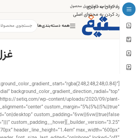
رد کردن به ناوبری
درباره ما
تماس با ما
تحویل محصول
رد کردن به محتوای اصلی
همه دسته‌بندی‌ها
غزل ۱۸۳: کدام چاره سگالم ک
kground_color_gradient_start=”rgba(248,248,248,0.84)”
ial” background_color_gradient_direction_radial=”top”
https://setiq.com/wp-content/uploads/2020/09/plant-
e_alignment=”center” custom_margin=”5%|5%||5%||true”
ze=”70px” header_line_height=”1.4em” max_width=”600px”