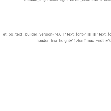
module_alignment=”right” hover_enabled=”0″ hea
[/et_pb_text][et_pb_text _builder_version=”4.6.1″ text_font=”|||||
header_line_height=”1.4em” max_width=”6