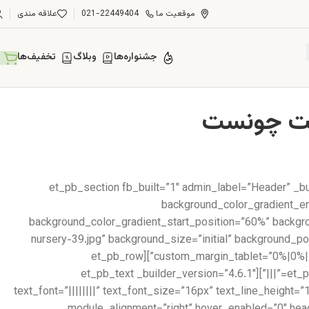
موقعیت ما
021-22449404
علاقه مندی
جشنواره‌ها
وبلاگ
تخفیف‌ها
[et_pb_section fb_built=”1″ admin_label=”Header” _b
background_color_gradient_en
background_color_gradient_start_position=”60%” backg
nursery-39.jpg” background_size=”initial” background_
custom_margin_tablet=”0%|0%||0%||true” custom_margin_phone=”” custom_margin_last_edited=”on|desktop” custom_padding=”6vw||6vw||true|false”][et_pb_row
_builder_version=”3.25″][et_pb_column type=”4_4″ _builder_version=”3.25″ custom_padding=”|||” custom_padding__hover=”|||”][et_pb_text _builder_version=”4.6.1″
text_font=”||||||||” text_font_size=”16px” text_line_height