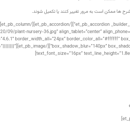
رح ها ممکن است به مرور تغییر کنند یا تکمیل شوند.
om/wp-content/uploads/2020/09/plant-nursery-36.jpg” align_tablet=”center” align_phone
=”4.6.1″ border_width_all=”24px” border_color_all=”#ffffff” 
1″ text_font=”||||||||”
text_font_size=”16px” text_line_height=”1.8e