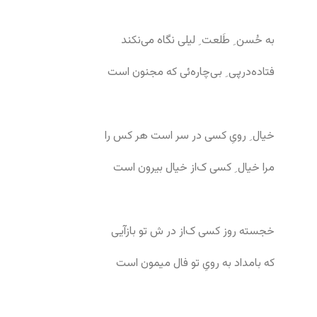
به حُسن ِ طَلعت ِ لیلی نگاه می‌نکند
فتاده‌در‌پی ِ بی‌چاره‌ئی که مجنون است
خیال ِ رویِ کسی در سر است هر کس را
مرا خیال ِ کسی ک‌از خیال بیرون است
خجسته روز کسی ک‌از در ش تو بازآیی
که بامداد به رویِ تو فال میمون است