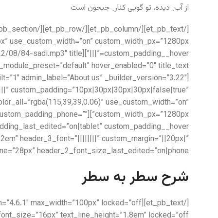
از آب ِ دیده، تو گویی کنار ِ جیحون است
|||” custom_padding=”10px|30px|30px|30px|false|true”
lor_all=”rgba(115,39,39,0.06)” use_custom_width=”on”
0px” custom_padding_phone=””
.2em” header_3_font=”||||||||” custom_margin=”||20px|”
ne=”28px” header_2_font_size_last_edited=”on|phone”]
شرح سطر به سطر
t_font_size=”16px” text_line_height=”1.8em” locked=”off”]