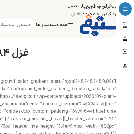
رد کردن به ناوبری
درباره ما
تماس با ما
تحویل محصول
رد کردن به محتوای اصلی
همه دسته‌بندی‌ها
غزل ۸۴: ز من مپرس که در دست او دلت چونست
kground_color_gradient_start=”rgba(248,248,248,0.84)”
ial” background_color_gradient_direction_radial=”top”
https://setiq.com/wp-content/uploads/2020/09/plant-
e_alignment=”center” custom_margin=”5%|5%||5%||true”
ze=”70px” header_line_height=”1.4em” max_width=”600px”