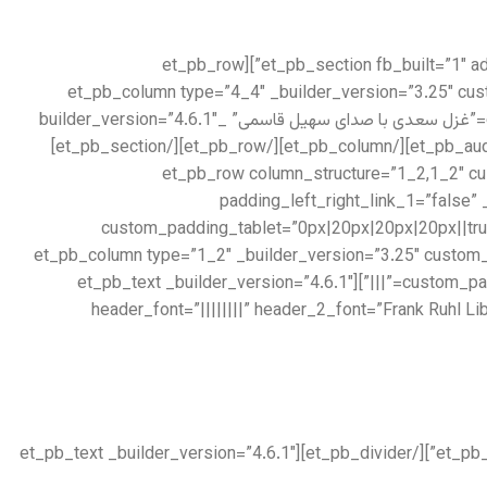
[/et_pb_text][/et_pb_column][/et_pb_row][/et_pb_section][et_pb_section fb_built=”1″ admin_label=”Features” _builder_version=”3.22″ locked=”off”][et_pb_row
_builder_version=”3.25″ max_width=”1280px” use_custom_width=”on” custom_width_px=”1280px”][et_pb_column type=”4_4″ _bui
custom_padding__hover=”|||”][et_pb_audio audio=”https://setiq.com/wp-content/uploads/2022/08/84-sadi.mp3″ title=”غزل سعدی با صدای سهیل قاسمی” _builder_version=”4.6.1″
_module_preset=”default” hover_enabled=”0″ title_text=”ز من مپرس که در دست او دلت چونست” sticky_enabled=”0″][/et_pb_audio][/et_pb_column][/et_pb_row][/et_pb_section]
[et_pb_section fb_built=”1″ admin_label=”About us” _builder_version=”3.22″][e
padding_left_right_link_1=”false
custom_padding_tablet=”0px|20px|20px|20px||tru
custom_width_px=”1280px”][et_pb_column type=”1_2″ _builder_versi
custom_padding_last_edited=”on|tablet” padding_tablet=”|20px||20px” padding_last_edited=”on|tablet” custom_padding__hover=”|||”][et_pb_text _builder_version=”4.6.1″
header_font=”||||||||” header_2_font=”Frank Ruhl L
[/et_pb_text][et_pb_divider color=”#979797″ divider_weight=”2px” _builder_version=”4.6.1″ max_width=”100px” locked=”off”][/et_pb_divider][et_pb_text _builder_version=”4.6.1″