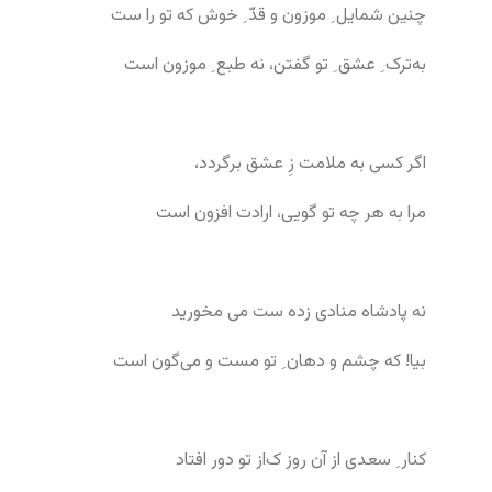
چنین شمایل ِ موزون و قدّ ِ خوش که تو را ست
به‌ترک ِ عشق ِ تو گفتن، نه طبع ِ موزون است
اگر کسی به ملامت زِ عشق برگردد،
مرا به هر چه تو گویی، ارادت افزون است
نه پادشاه منادی زده ‌ست می مخورید
بیا! که چشم و دهان ِ تو مست و می‌گون است
کنار ِ سعدی از آن روز ک‌از تو دور افتاد