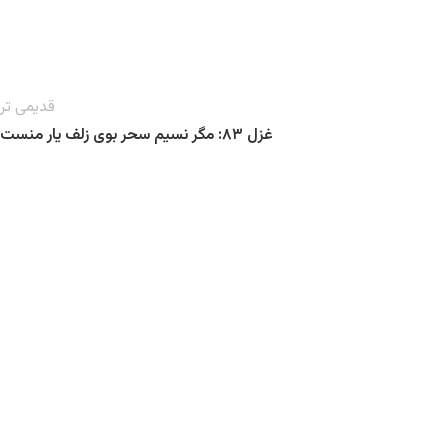
قدیمی تر
غزل ۸۳: مگر نسیم سحر بوی زلف یار منست