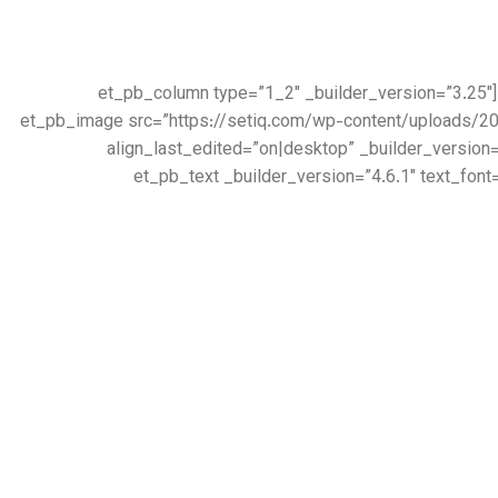
[/et_pb_text][et_pb_accordion _builder_version=”4.6.1″ _module_preset=”default”][/et_pb_accordion][/et_pb_column][et_pb_column type=”1_2″ _builder_version=”3.25″
custom_padding=”|||” custom_padding__hover=”|||”][et_pb_image src=”https://setiq.c
align_last_edited=”on|desktop” _builder_version
box_shadow_blur=”140px” box_shadow_spread=”-40px” box_shadow_color=”rgba(0,0,0,0.4)”][/et_pb_image][et_pb_text _builder_version=”4.6.