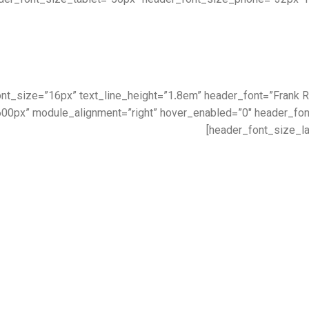
der_font_size_tablet=”50px” header_font_size_phone=”32px” 
|||” text_font_size=”16px” text_line_height=”1.8em” header_font=”Fran
00px” module_alignment=”right” hover_enabled=”0″ header_fo
header_font_size_la