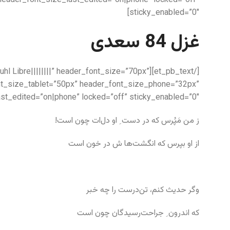
header_font_size_last_edited=”on|phone” locked=”off”
sticky_enabled=”0″]
غزل 84 سعدی
k Ruhl Libre||||||||” header_font_size=”70px”
nt_size_tablet=”50px” header_font_size_phone=”32px”
st_edited=”on|phone” locked=”off” sticky_enabled=”0″]
ز من مَپُرس که در دست ِ او دل‌ات چون است!
از او بپرس که انگشت‌ها ش در خون است
وگر حدیث کنم، تن‌درست را چه خبر
که اندرون ِ جراحت‌رسیدگان چون است