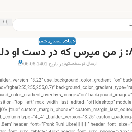
ادبیات
سعدی
شعر
,
,
1
ارسال توسط
ستیغ
در تاریخ 1401-06-06
uilder_version=”3.22″ use_background_color_gradient=”on” bac
d=”rgba(255,255,255,0.7)” background_color_gradient_type=”rad
round_color_gradient_overlays_image=”on” background_image=”
position=”top_left” max_width_last_edited=”off|desktop” modul
=”1.8em” header_font=”Frank Ruhl Libre||||||||” header_font_si