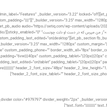
lder_version=”3.25″ custom_padding=”|||”
t_pb_row column_structure=”1_2,1_2″ custom_padding_last_edited=”on|desktop”
” _builder_version=”3.25″ max_width=”1280px” custom_margin=”
e” custom_padding_phone=”” border_width_all=”8px” border_co
on=”3.25″ custom_padding=”6vw|||40px” custom_padding_tablet=”|20px||2
ibre||||||||” header_2_font_size=”48px” header_2_line_height=”1
header_2_font_size_tablet=”” header_2_font_size_pho
text_font=”||||||||” tex